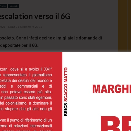
News
Speciali
escalation verso il 6G
2021
- LUD:
21 Settembre 2021
bsoleto. Sono infatti decine di migliaia le domande di
depositate per il 6G...
1.1K
0
0
INUE READING