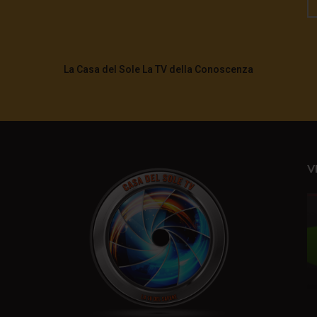
La Casa del Sole La TV della Conoscenza
V