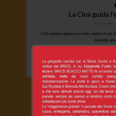
La Cina guida l’
21 Settembre 
Il G5 sembra appena arrivato, eppure è già o
brevetto già 
0
CONT