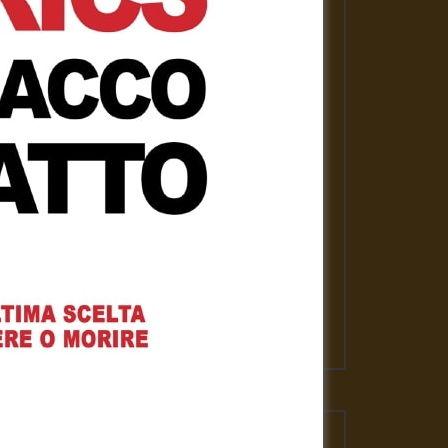
PLAYLISTS
ASSANGE LIBERO per la nostra
libertà
Gennaro Gargiulo
1 Febbraio 2021
News
Gennaro Gargiulo
17 Novembre 2020
L’emergenza sanitaria – Mauro
Scardovelli
Gennaro Gargiulo
17 Novembre 2020
VIDEO PIU' VISTI