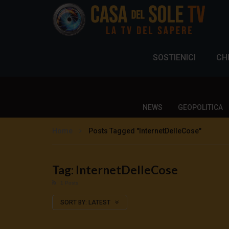
SOSTIENICI
CH
NEWS
GEOPOLITICA
Home
Posts Tagged "InternetDelleCose"
Tag: InternetDelleCose
1 Posts
SORT BY:
LATEST