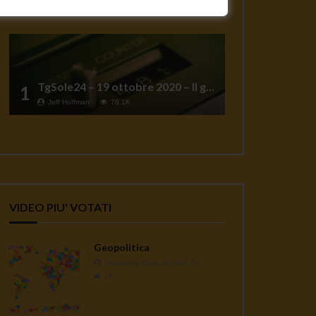
TgSole24 – 19 ottobre 2020 – Il grande reset
1
Jeff Hoffman
78.1K
VIDEO PIU' VOTATI
Geopolitica
Redazione Casa del Sole TV
1K