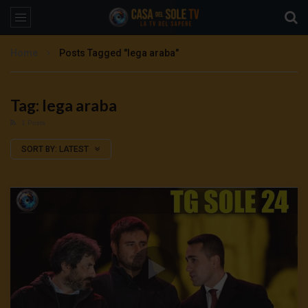
Home
Posts Tagged "lega araba"
Tag: lega araba
1 Posts
SORT BY:
LATEST