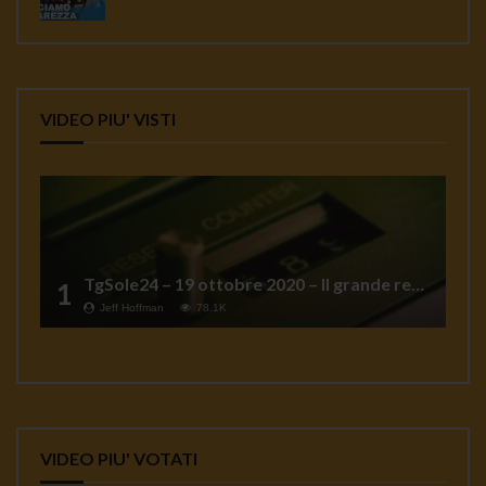
VIDEO PIU' VISTI
TgSole24 – 19 ottobre 2020 – Il grande reset
1
Jeff Hoffman
78.1K
VIDEO PIU' VOTATI