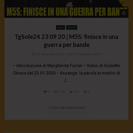
Wa
News
Speciali
TgSole24 23 09 20 | M5S: finisce in una
guerra per bande
23 Settembre 2020
- LUD:
27 Settembre 2020
– Introduzione di Margherita Furlan – Video di Giulietto
Chiesa del 23.01.2020 – Assange: la parola ai medici di
J...
0
3.2K
319
0
CONTINUE READING