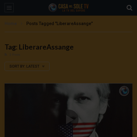
Home
Posts Tagged "LiberareAssange"
Tag: LiberareAssange
2 Posts
SORT BY:
LATEST