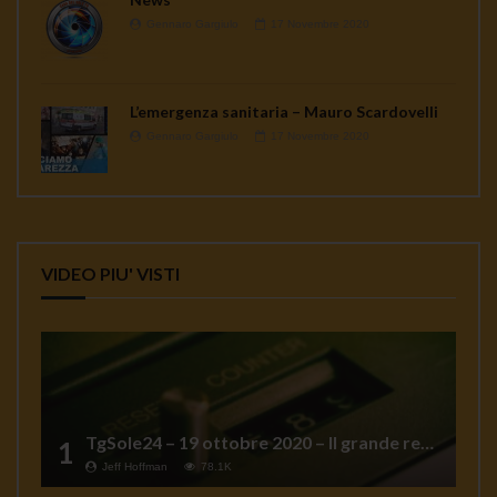
Gennaro Gargiulo
17 Novembre 2020
L’emergenza sanitaria – Mauro Scardovelli
Gennaro Gargiulo
17 Novembre 2020
VIDEO PIU' VISTI
TgSole24 – 19 ottobre 2020 – Il grande reset
1
Jeff Hoffman
78.1K