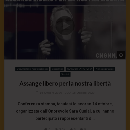
Wa
Documentari e Approfondimenti
Geopolitica
NO GUERRA NO NATO
Non categorizzato
Speciali
Assange libero per la nostra libertà
16 Ottobre 2020
- LUD:
16 Ottobre 2020
Conferenza stampa, tenutasi lo scorso 14 ottobre,
organizzata dall’Onorevole Sara Cunial, a cui hanno
partecipato i rappresentanti d...
0
3.5K
0
0