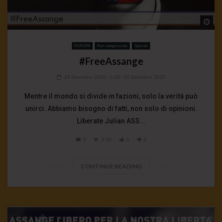
Wa
EUROPA
Non categorizzato
Speciali
#FreeAssange
24 Dicembre 2020
- LUD:
26 Dicembre 2020
Mentre il mondo si divide in fazioni, solo la verità può
unirci. Abbiamo bisogno di fatti, non solo di opinioni.
Liberate Julian ASS...
0
3.5K
0
0
CONTINUE READING