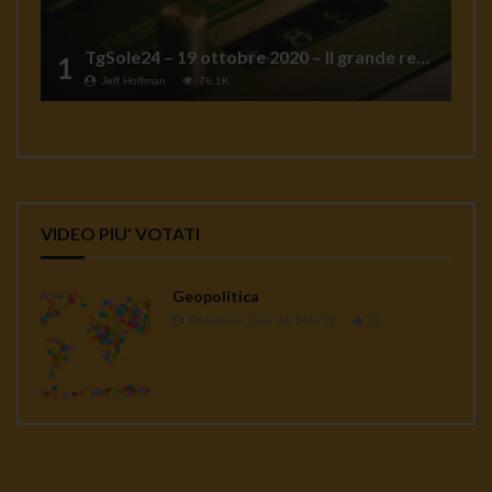
TgSole24 – 19 ottobre 2020 – Il grande reset
1
Jeff Hoffman
78.1K
VIDEO PIU' VOTATI
Geopolitica
Redazione Casa del Sole TV
1K