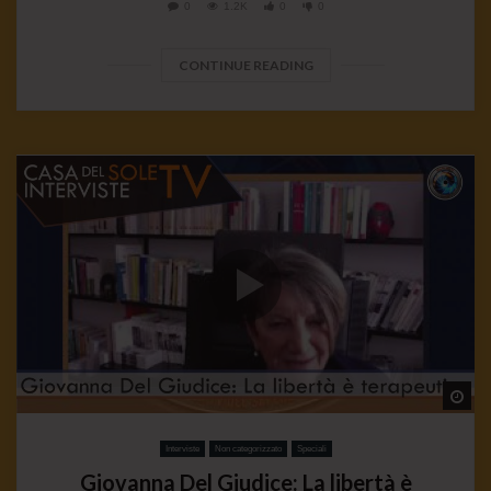
0
1.2K
0
0
CONTINUE READING
Wa
Interviste
Non categorizzato
Speciali
Giovanna Del Giudice: La libertà è