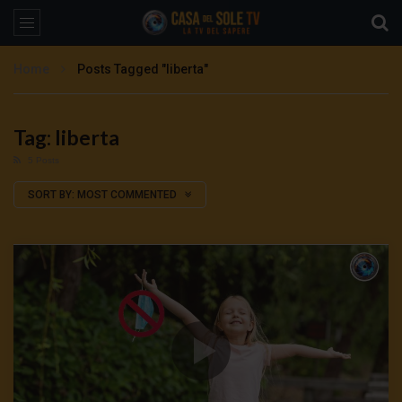
Home
Posts Tagged "liberta"
Tag: liberta
5 Posts
SORT BY:
MOST COMMENTED