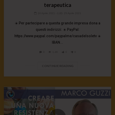
terapeutica
24 Aprile 2021
- LUD:
25 Aprile 2021
☀️ Per partecipare a questa grande impresa dona a
questi indirizzi: ☀️ PayPal:
https://www.paypal.com/paypalme/casadelsoletv ☀️
IBAN...
0
1.4K
0
0
CONTINUE READING