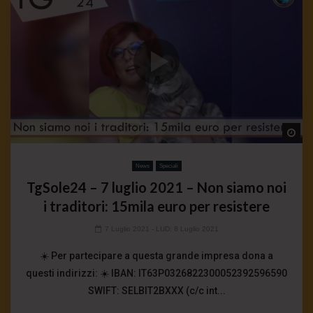
Wa
News
Speciali
TgSole24 – 7 luglio 2021 – Non siamo noi
i traditori: 15mila euro per resistere
7 Luglio 2021
- LUD:
8 Luglio 2021
☀️ Per partecipare a questa grande impresa dona a
questi indirizzi: ☀️ IBAN: IT63P0326822300052392596590
SWIFT: SELBIT2BXXX (c/c int...