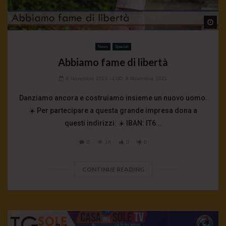
Wa
News
Speciali
Abbiamo fame di libertà
8 Novembre 2021
- LUD:
8 Novembre 2021
Danziamo ancora e costruiamo insieme un nuovo uomo.
☀️ Per partecipare a questa grande impresa dona a
questi indirizzi: ☀️ IBAN: IT6...
0
1K
0
0
CONTINUE READING