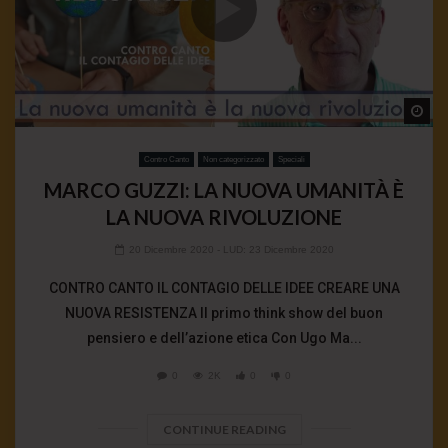
Wa
Contro Canto
Non categorizzato
Speciali
MARCO GUZZI: LA NUOVA UMANITÀ È
LA NUOVA RIVOLUZIONE
20 Dicembre 2020
- LUD:
23 Dicembre 2020
CONTRO CANTO IL CONTAGIO DELLE IDEE CREARE UNA
NUOVA RESISTENZA Il primo think show del buon
pensiero e dell’azione etica Con Ugo Ma...
0
2K
0
0
CONTINUE READING