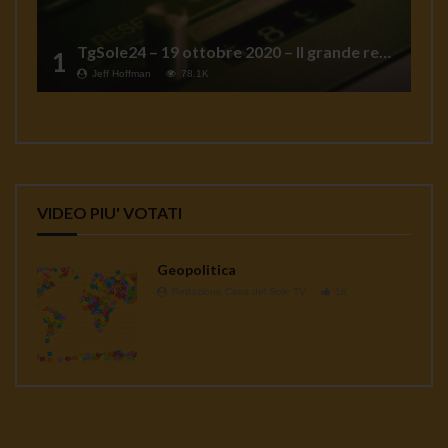
TgSole24 – 19 ottobre 2020 – Il grande reset
1
Jeff Hoffman
78.1K
VIDEO PIU' VOTATI
Geopolitica
Redazione Casa del Sole TV
1K