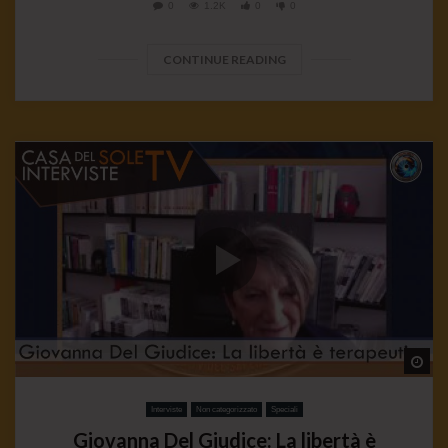
0
1.2K
0
0
CONTINUE READING
Wa
Interviste
Non categorizzato
Speciali
Giovanna Del Giudice: La libertà è