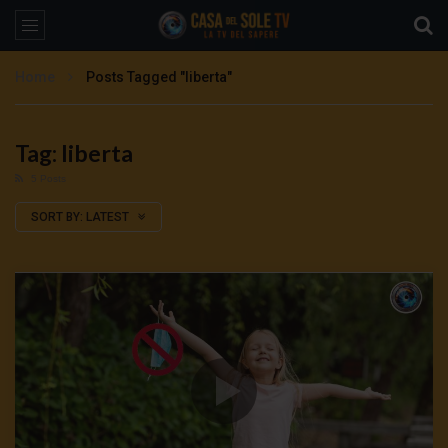
Home
Posts Tagged "liberta"
Tag: liberta
5 Posts
SORT BY:
LATEST