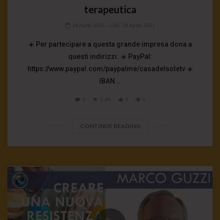
terapeutica
24 Aprile 2021
- LUD:
25 Aprile 2021
☀️ Per partecipare a questa grande impresa dona a
questi indirizzi: ☀️ PayPal:
https://www.paypal.com/paypalme/casadelsoletv ☀️
IBAN...
0
1.4K
0
0
CONTINUE READING