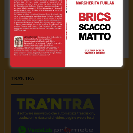
Assange: l’ultima speranza Da Londra la nostra inviata
Berenice Galli. Dopo una lunga pausa causata dal
lockdown, ieri, 7 sett...
0
28.6K
0
0
CONTINUE READING
TRA’NTRA