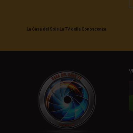
La Casa del Sole La TV della Conoscenza
V