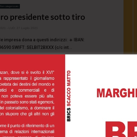
Non categorizzato
ro presidente sotto tiro
2021
- LUD:
27 Luglio 2021
e impresa dona a questi indirizzi: ☀️ IBAN:
590 SWIFT: SELBIT2BXXX (c/c int...
1.5K
0
0
INUE READING