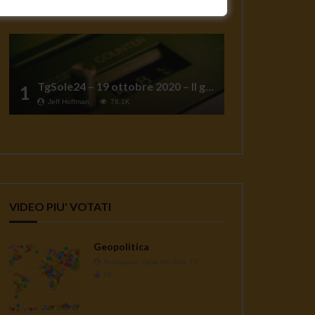
TgSole24 – 19 ottobre 2020 – Il grande reset
1
Jeff Hoffman
78.1K
VIDEO PIU' VOTATI
Geopolitica
Redazione Casa del Sole TV
1K