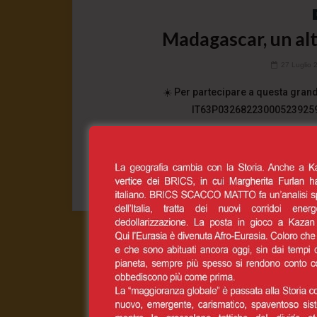
Madagascar, un alt
27 Luglio 
☀️ Per partecipare a questa grand
IT63P0326822300052392596
0
CONT