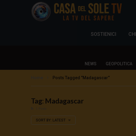
SOSTIENICI
CH
NEWS
GEOPOLITICA
Home
Posts Tagged "Madagascar"
Tag: Madagascar
1 Posts
SORT BY:
LATEST