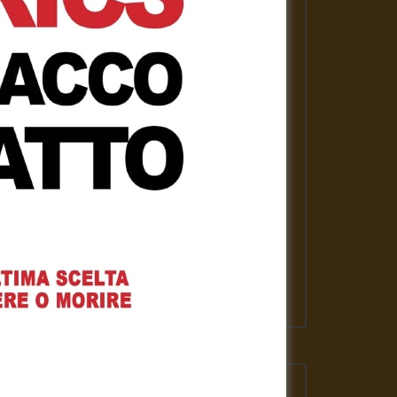
PLAYLISTS
ASSANGE LIBERO per la nostra
libertà
Gennaro Gargiulo
1 Febbraio 2021
News
Gennaro Gargiulo
17 Novembre 2020
L’emergenza sanitaria – Mauro
Scardovelli
Gennaro Gargiulo
17 Novembre 2020
VIDEO PIU' VISTI