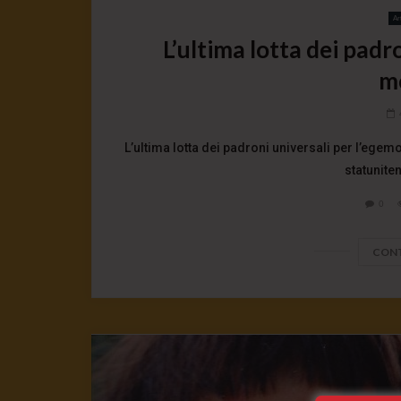
Art
L’ultima lotta dei padr
m
L’ultima lotta dei padroni universali per l’ege
statunite
0
CONT