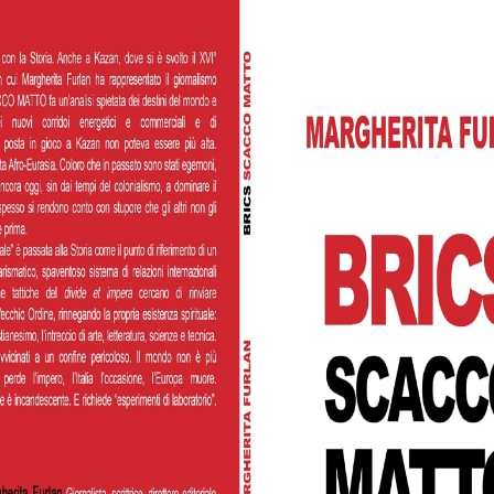
Watch L
Speciali
mo i popoli originari