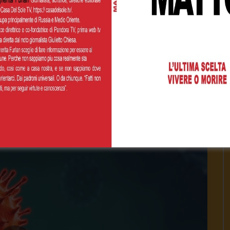
 2023
- LUD:
4 Agosto 2023
 Presentazione Eliseu e descrizione sua esperienza con
nari in Brasile 13:0...
1K
0
0
INUE READING