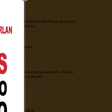
PLAYLISTS
ASSANGE LIBERO per la nostra
libertà
Gennaro Gargiulo
1 Febbraio 2021
News
Gennaro Gargiulo
17 Novembre 2020
L’emergenza sanitaria – Mauro
Scardovelli
Gennaro Gargiulo
17 Novembre 2020
ater
VIDEO PIU' VISTI