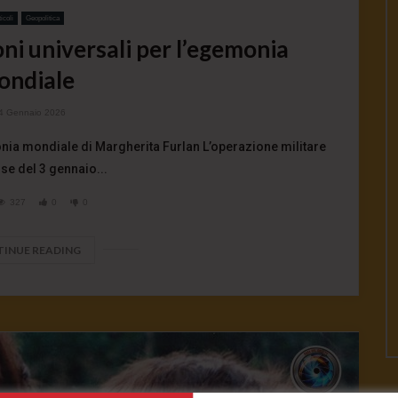
icoli
Geopolitica
oni universali per l’egemonia
ondiale
4 Gennaio 2026
monia mondiale di Margherita Furlan L’operazione militare
nse del 3 gennaio...
327
0
0
INUE READING