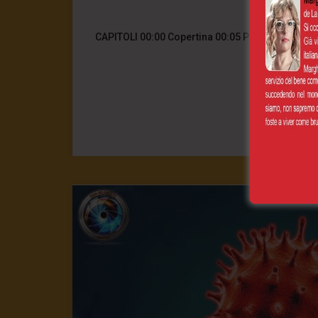
15 Agosto
CAPITOLI 00:00 Copertina 00:05 Prima domanda:
popoli origi
0
CONT