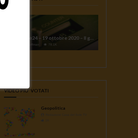
TgSole24 – 19 ottobre 2020 – Il grande reset
1
Jeff Hoffman
78.1K
VIDEO PIU' VOTATI
Geopolitica
Redazione Casa del Sole TV
1K