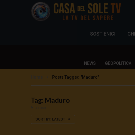
SOSTIENICI
CH
NEWS
GEOPOLITICA
Home
Posts Tagged "Maduro"
Tag: Maduro
3 Posts
SORT BY:
LATEST