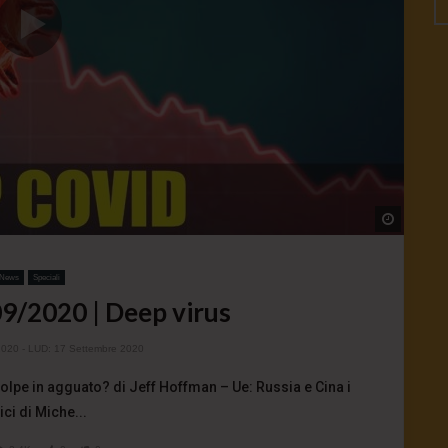
Watch L
News
Speciali
9/2020 | Deep virus
2020
- LUD:
17 Settembre 2020
olpe in agguato? di Jeff Hoffman – Ue: Russia e Cina i
ci di Miche...