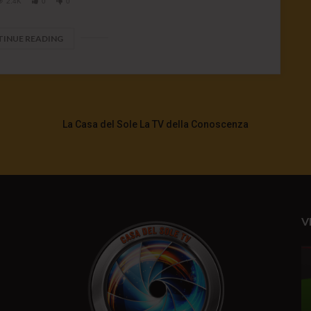
2.4K
0
0
INUE READING
La Casa del Sole La TV della Conoscenza
V