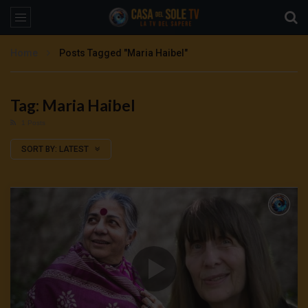
Home
Posts Tagged "Maria Haibel"
Tag: Maria Haibel
1 Posts
SORT BY:
LATEST