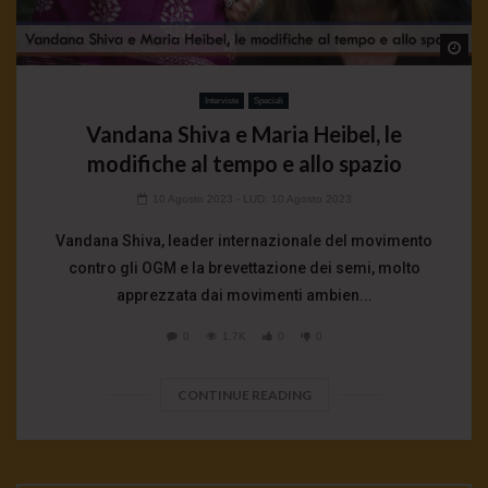
Wa
Interviste
Speciali
Vandana Shiva e Maria Heibel, le
modifiche al tempo e allo spazio
10 Agosto 2023
- LUD:
10 Agosto 2023
Vandana Shiva, leader internazionale del movimento
contro gli OGM e la brevettazione dei semi, molto
apprezzata dai movimenti ambien...
0
1.7K
0
0
CONTINUE READING