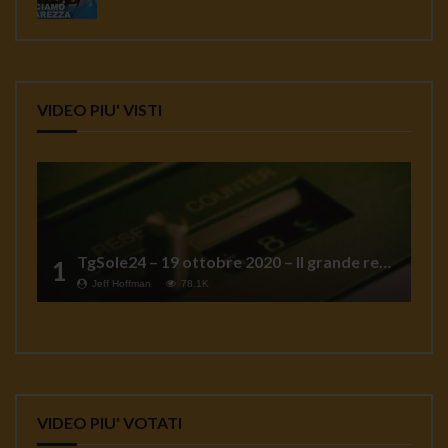
VIDEO PIU' VISTI
TgSole24 – 19 ottobre 2020 – Il grande reset
1
Jeff Hoffman
78.1K
VIDEO PIU' VOTATI