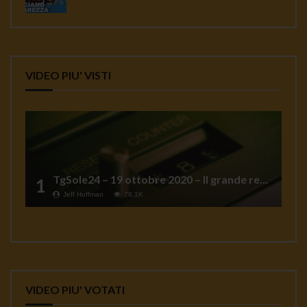
VIDEO PIU' VISTI
TgSole24 – 19 ottobre 2020 – Il grande reset
1
Jeff Hoffman
78.1K
VIDEO PIU' VOTATI