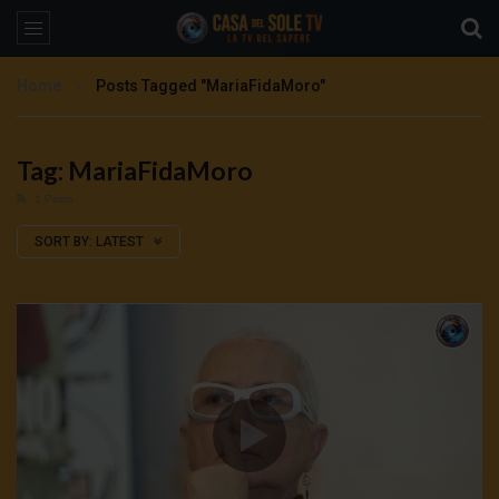
Home
Posts Tagged "MariaFidaMoro"
Tag: MariaFidaMoro
1 Posts
SORT BY:
LATEST