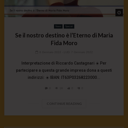
Wa
News
Speciali
Se il nostro destino è l’Eterno di Maria
Fida Moro
6 Gennaio 2022
- LUD:
7 Gennaio 2022
Interpretazione di Riccardo Castagnari ☀️ Per
partecipare a questa grande impresa dona a questi
indirizzi: ☀️ IBAN: IT63P03268223000...
0
1K
0
0
CONTINUE READING