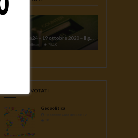
TgSole24 – 19 ottobre 2020 – Il grande reset
1
Jeff Hoffman
78.1K
VIDEO PIU' VOTATI
Geopolitica
Redazione Casa del Sole TV
1K