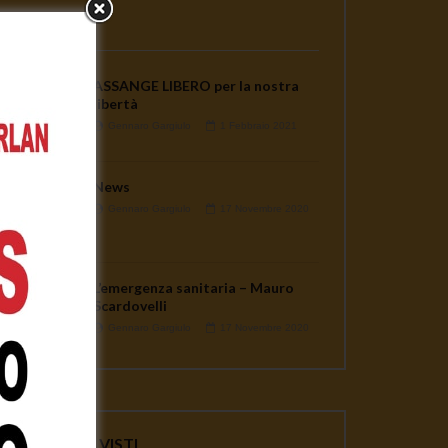
PLAYLISTS
ASSANGE LIBERO per la nostra
libertà
Gennaro Gargiulo
1 Febbraio 2021
News
Gennaro Gargiulo
17 Novembre 2020
L’emergenza sanitaria – Mauro
Scardovelli
Gennaro Gargiulo
17 Novembre 2020
ater
VIDEO PIU' VISTI