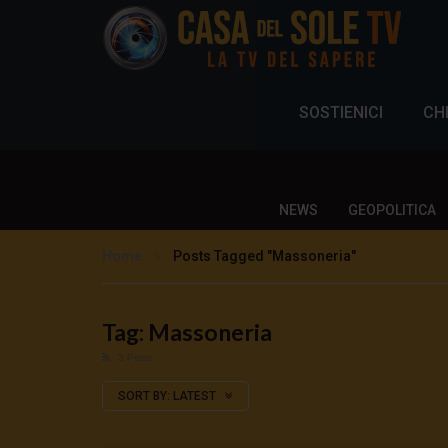
SOSTIENICI
CH
NEWS
GEOPOLITICA
Home
Posts Tagged "Massoneria"
Tag: Massoneria
3 Posts
SORT BY:
LATEST