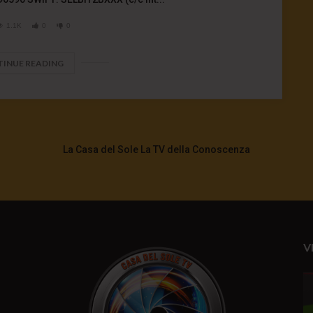
1.1K
0
0
INUE READING
La Casa del Sole La TV della Conoscenza
V