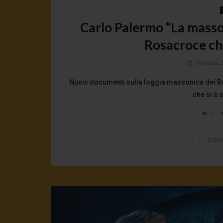
Carlo Palermo “La massone
Rosacroce che
3 Febbraio 
Nuovi documenti sulla loggia massonica dei Rosa
che si è s
0
CONT