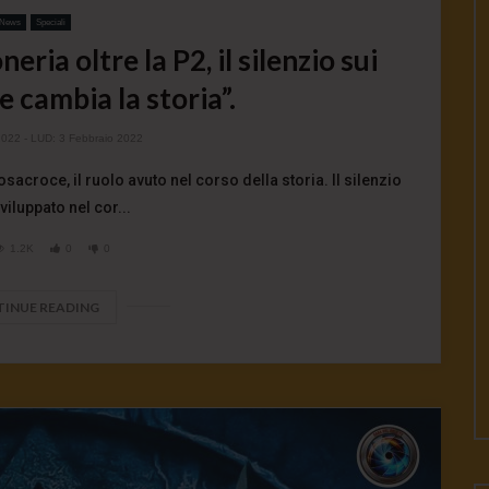
News
Speciali
ria oltre la P2, il silenzio sui
 cambia la storia”.
2022
- LUD:
3 Febbraio 2022
croce, il ruolo avuto nel corso della storia. Il silenzio
viluppato nel cor...
1.2K
0
0
INUE READING