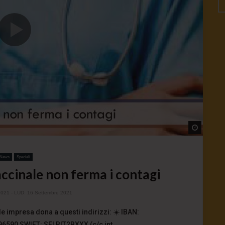
Watch L
News
Speciali
vaccinale non ferma i contagi
2021
- LUD:
16 Settembre 2021
e impresa dona a questi indirizzi: ☀️ IBAN:
590 SWIFT: SELBIT2BXXX (c/c int...