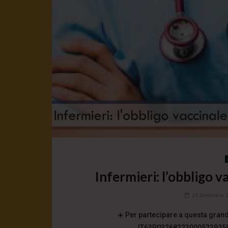
Infermieri: l’obbligo 
15 Settembre 
☀️ Per partecipare a questa grand
IT63P0326822300052392596