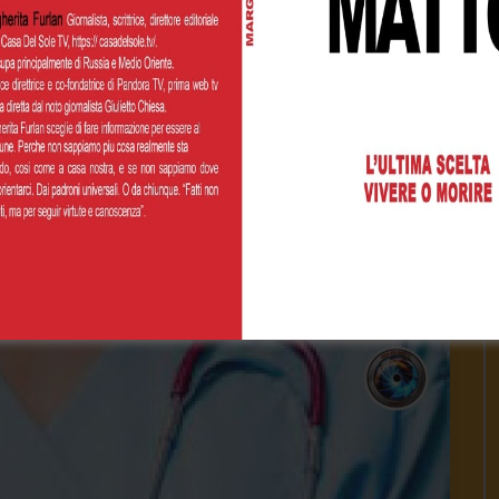
 per il Governo Mondiale”
2021
- LUD:
5 Ottobre 2021
 Quindi i riti, le simbologie, i condizionamenti che si
ietro una serie di...
1.2K
0
0
INUE READING