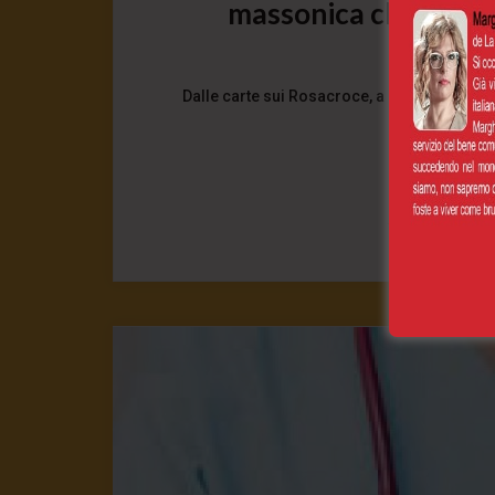
massonica che opera
5 Ottobre 
Dalle carte sui Rosacroce, a quelle della P2.
nascondono d
0
CONT