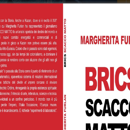
Watch L
News
Speciali
 ai Rosacroce, c’è una loggia