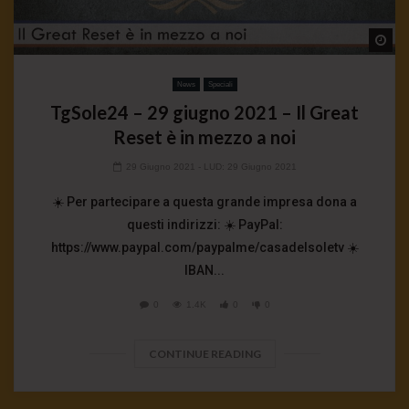
Wa
News
Speciali
TgSole24 – 29 giugno 2021 – Il Great
Reset è in mezzo a noi
29 Giugno 2021
- LUD:
29 Giugno 2021
☀️ Per partecipare a questa grande impresa dona a
questi indirizzi: ☀️ PayPal:
https://www.paypal.com/paypalme/casadelsoletv ☀️
IBAN...
0
1.4K
0
0
CONTINUE READING