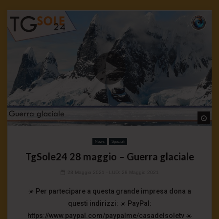
Wa
News
Speciali
TgSole24 28 maggio – Guerra glaciale
28 Maggio 2021
- LUD:
28 Maggio 2021
☀️ Per partecipare a questa grande impresa dona a
questi indirizzi: ☀️ PayPal:
https://www.paypal.com/paypalme/casadelsoletv ☀️