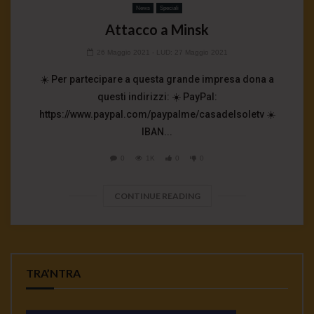
News
Speciali
Attacco a Minsk
26 Maggio 2021
- LUD:
27 Maggio 2021
☀️ Per partecipare a questa grande impresa dona a
questi indirizzi: ☀️ PayPal:
https://www.paypal.com/paypalme/casadelsoletv ☀️
IBAN...
0
1K
0
0
CONTINUE READING
TRA’NTRA