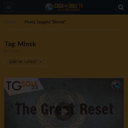
Home
Posts Tagged "Minsk"
Tag: Minsk
3 Posts
SORT BY:
LATEST