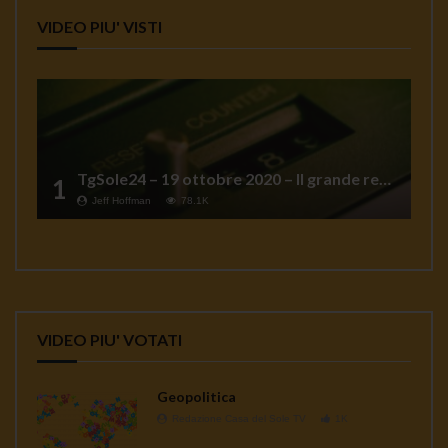
VIDEO PIU' VISTI
TgSole24 – 19 ottobre 2020 – Il grande reset
1
Jeff Hoffman
78.1K
VIDEO PIU' VOTATI
Geopolitica
Redazione Casa del Sole TV
1K