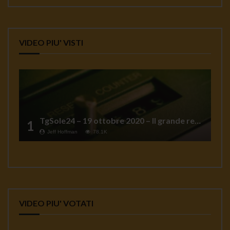
VIDEO PIU' VISTI
TgSole24 – 19 ottobre 2020 – Il grande reset
1
Jeff Hoffman
78.1K
VIDEO PIU' VOTATI