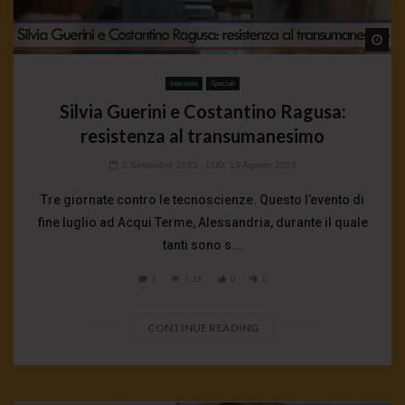
Wa
Interviste
Speciali
Silvia Guerini e Costantino Ragusa:
resistenza al transumanesimo
2 Settembre 2023
- LUD:
19 Agosto 2023
Tre giornate contro le tecnoscienze. Questo l’evento di
fine luglio ad Acqui Terme, Alessandria, durante il quale
tanti sono s...
1
1.1K
0
0
CONTINUE READING