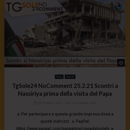
Wa
News
Speciali
TgSole24 NoComment 25.2.21 Scontri a
Nassiriya prima della visita del Papa
25 Febbraio 2021
- LUD:
26 Febbraio 2021
☀️ Per partecipare a questa grande impresa dona a
questi indirizzi: ☀️ PayPal:
https://www.paypal.com/paypalme/casadelsoletv ☀️