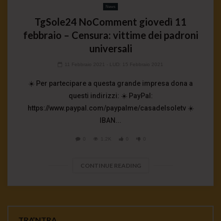
News
TgSole24 NoComment giovedì 11
febbraio – Censura: vittime dei padroni
universali
11 Febbraio 2021
- LUD:
15 Febbraio 2021
☀️ Per partecipare a questa grande impresa dona a
questi indirizzi: ☀️ PayPal:
https://www.paypal.com/paypalme/casadelsoletv ☀️
IBAN...
0
1.2K
0
0
CONTINUE READING
TRA’NTRA