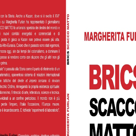
Watch L
News
Speciali
1 – La libertà è terapeutica