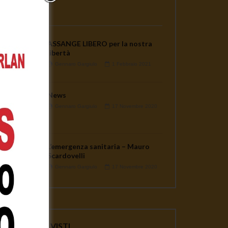
PLAYLISTS
ASSANGE LIBERO per la nostra
libertà
Gennaro Gargiulo
1 Febbraio 2021
News
Gennaro Gargiulo
17 Novembre 2020
L’emergenza sanitaria – Mauro
Scardovelli
Gennaro Gargiulo
17 Novembre 2020
ater
VIDEO PIU' VISTI