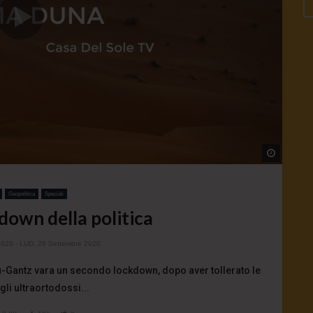
Watch L
Geopolitica
Speciali
ckdown della politica
2020
- LUD:
28 Settembre 2020
u-Gantz vara un secondo lockdown, dopo aver tollerato le
gli ultraortodossi...