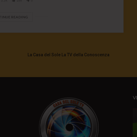
3.2K
186
0
INUE READING
La Casa del Sole La TV della Conoscenza
V