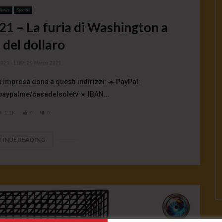
News
Speciali
1 – La furia di Washington a
 del dollaro
2021
- LUD:
29 Marzo 2021
 impresa dona a questi indirizzi: ☀️ PayPal:
paypalme/casadelsoletv ☀️ IBAN...
1.1K
0
0
INUE READING