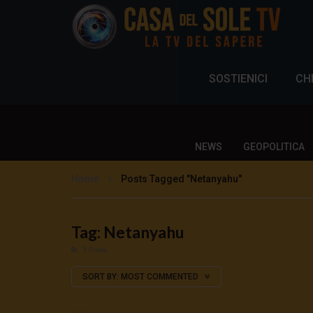
SOSTIENICI
CH
NEWS
GEOPOLITICA
Home
Posts Tagged "Netanyahu"
Tag: Netanyahu
3 Posts
SORT BY:
MOST COMMENTED