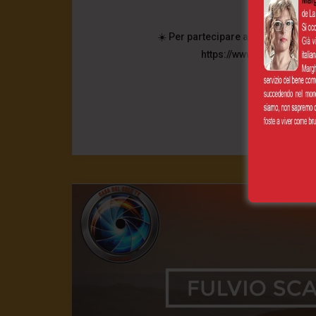
15 Marzo 
☀️ Per partecipare a questa grande
https://www.paypal.com/
0
CONT