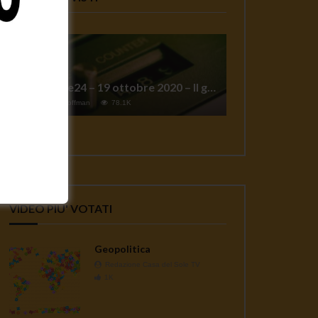
TgSole24 – 19 ottobre 2020 – Il grande reset
1
Jeff Hoffman
78.1K
VIDEO PIU' VOTATI
Geopolitica
Redazione Casa del Sole TV
1K