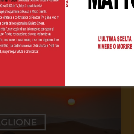
2021
- LUD:
15 Marzo 2021
 impresa dona a questi indirizzi: ☀️ PayPal:
paypalme/casadelsoletv ☀️ IBAN...
1.8K
0
0
INUE READING