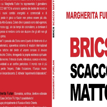
intervista rilasciata al dott. Marcello Pamio parla del
irradiamento dei ci...
1.5K
0
0
INUE READING