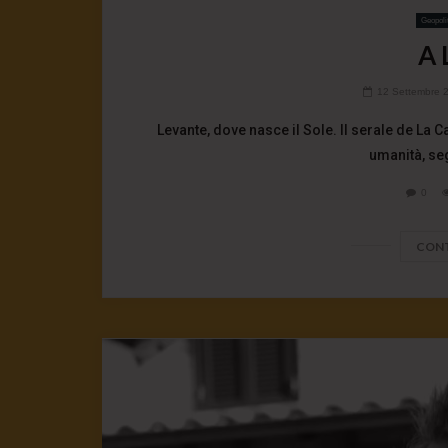
Geopoli
A 
12 Settembre 
Levante, dove nasce il Sole. Il serale de La 
umanità, seg
0
CONT