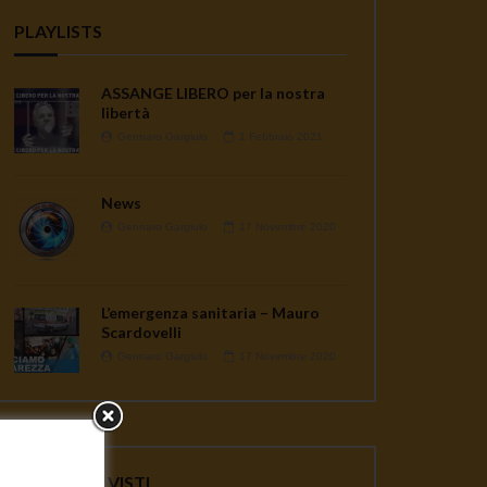
PLAYLISTS
ASSANGE LIBERO per la nostra
libertà
Gennaro Gargiulo
1 Febbraio 2021
News
Gennaro Gargiulo
17 Novembre 2020
L’emergenza sanitaria – Mauro
ater
Scardovelli
Gennaro Gargiulo
17 Novembre 2020
VIDEO PIU' VISTI