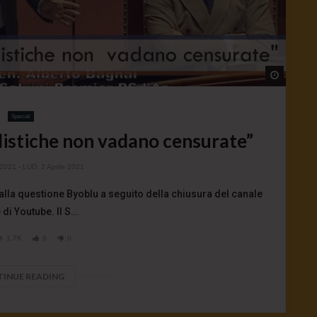
Watch L
Speciali
alistiche non vadano censurate”
 2021
- LUD:
2 Aprile 2021
 alla questione Byoblu a seguito della chiusura del canale
di Youtube. Il S...
1.7K
0
0
INUE READING