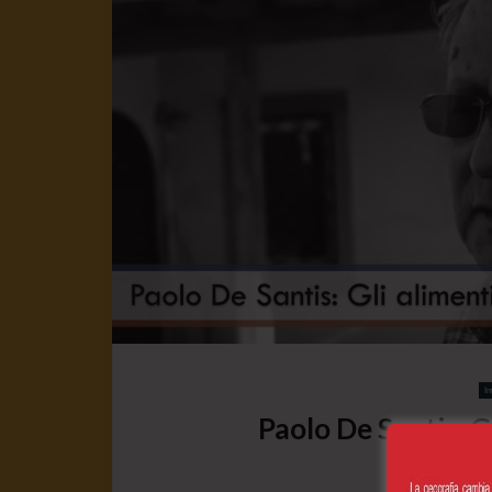
In
Paolo De Santis: G
31 Agosto 