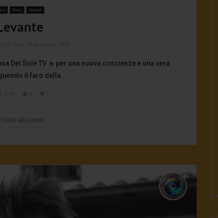
tica
News
Speciali
Levante
2023
- LUD:
13 Settembre 2023
Casa Del Sole TV ☀️ per una nuova coscienza e una vera
uendo il faro della...
1.5K
0
0
INUE READING