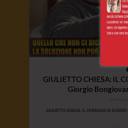
GIULIETTO CHIESA: IL 
Giorgio Bongiovan
26 Aprile 
GIULIETTO CHIESA: IL CORAGGIO DI ESSERE