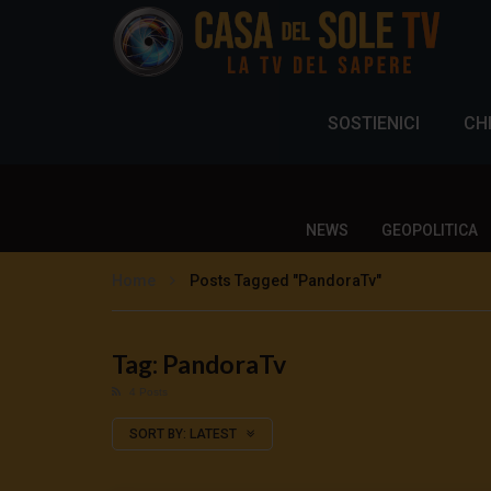
SOSTIENICI
CH
NEWS
GEOPOLITICA
Home
Posts Tagged "PandoraTv"
Tag: PandoraTv
4 Posts
SORT BY:
LATEST