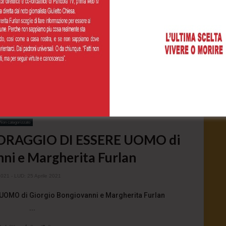
Non categorizzato
CORAGGIO DI ESSERE UOMO di
ni e Margherita Furlan
2021
- LUD:
25 Aprile 2021
 UOMO di Giorgio Bongiovanni e Margherita Furlan
...