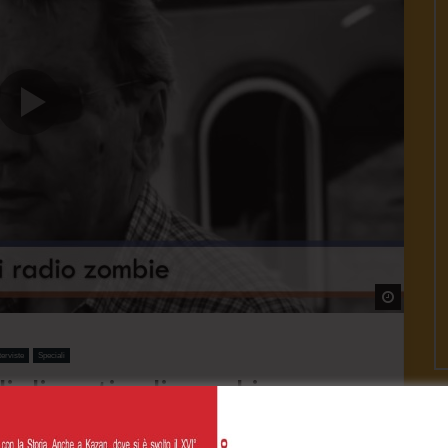
Watch L
terviste
Speciali
li alimenti radio zombie
2023
- LUD:
19 Agosto 2023