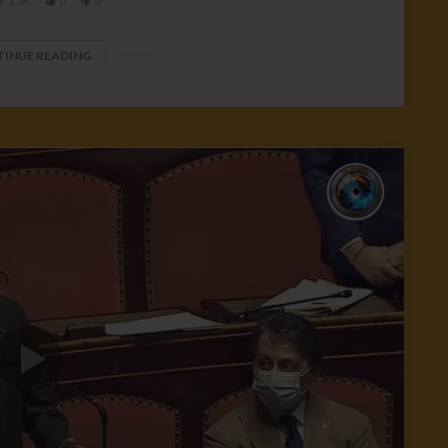
1.3K
0
0
INUE READING