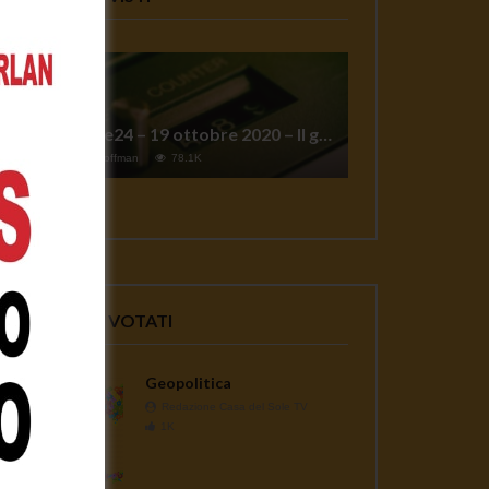
TgSole24 – 19 ottobre 2020 – Il grande reset
1
Jeff Hoffman
78.1K
VIDEO PIU' VOTATI
Geopolitica
Redazione Casa del Sole TV
1K