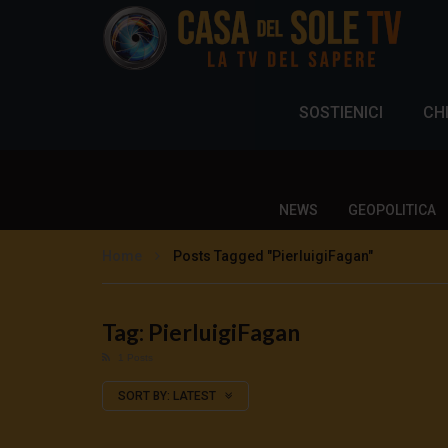
SOSTIENICI
CH
NEWS
GEOPOLITICA
Home
Posts Tagged "PierluigiFagan"
Tag: PierluigiFagan
1 Posts
SORT BY:
LATEST