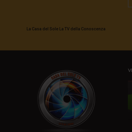
La Casa del Sole La TV della Conoscenza
V