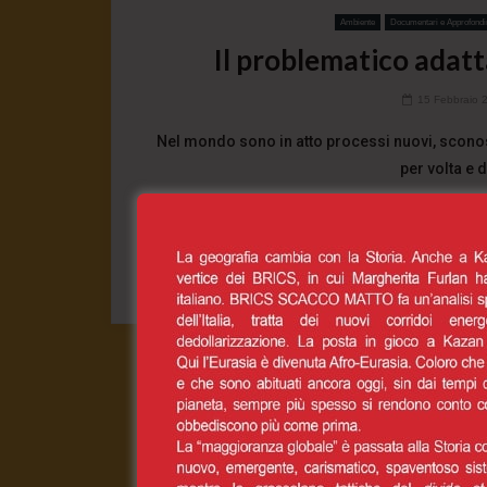
Ambiente
Documentari e Approfondi
Il problematico adat
15 Febbraio 
Nel mondo sono in atto processi nuovi, sconos
per volta e 
0
CONT