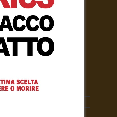
PLAYLISTS
ASSANGE LIBERO per la nostra
libertà
Gennaro Gargiulo
1 Febbraio 2021
News
Gennaro Gargiulo
17 Novembre 2020
L’emergenza sanitaria – Mauro
Scardovelli
Gennaro Gargiulo
17 Novembre 2020
VIDEO PIU' VISTI