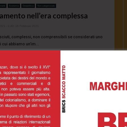
menti
Economia
Geopolitica
Non categorizzato
tamento nell’era complessa
2021
- LUD:
16 Febbraio 2021
ciuti, complessi, non comprensibili se considerati uno
di cui abbiamo un’im...
1.4K
0
0
INUE READING