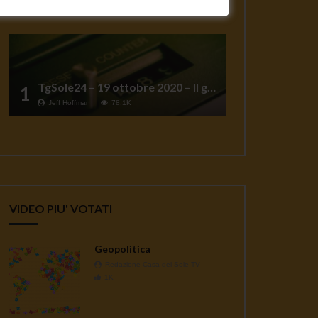
TgSole24 – 19 ottobre 2020 – Il grande reset
1
Jeff Hoffman
78.1K
VIDEO PIU' VOTATI
Geopolitica
Redazione Casa del Sole TV
1K