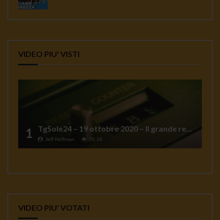
VIDEO PIU' VISTI
TgSole24 – 19 ottobre 2020 – Il grande reset
1
Jeff Hoffman
78.1K
VIDEO PIU' VOTATI