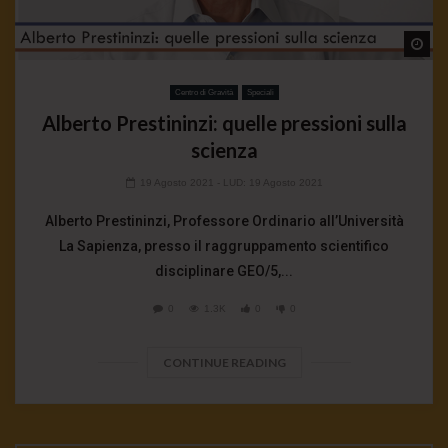
Wa
Centro di Gravità
Speciali
Alberto Prestininzi: quelle pressioni sulla
scienza
19 Agosto 2021
- LUD:
19 Agosto 2021
Alberto Prestininzi, Professore Ordinario all’Università
La Sapienza, presso il raggruppamento scientifico
disciplinare GEO/5,...
0
1.3K
0
0
CONTINUE READING