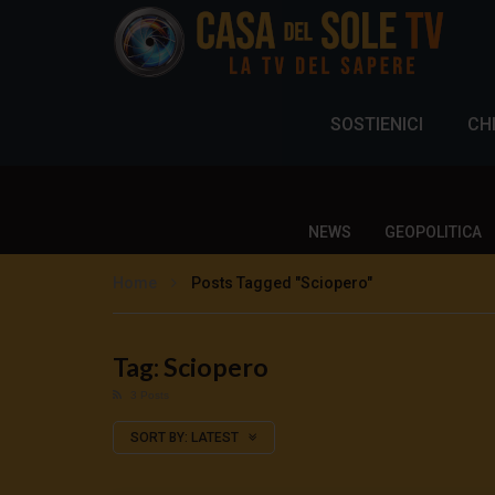
SOSTIENICI
CH
NEWS
GEOPOLITICA
Home
Posts Tagged "Sciopero"
Tag: Sciopero
3 Posts
SORT BY:
LATEST