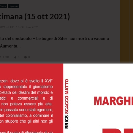
News
Speciali
timana (15 ott 2021)
2021
- LUD:
16 Ottobre 2021
ento del sindacato – Le bugie di Sileri sui morti da vaccino
 Aumenta...
1.3K
0
0
INUE READING
News
Speciali
a, l’Italia risponde