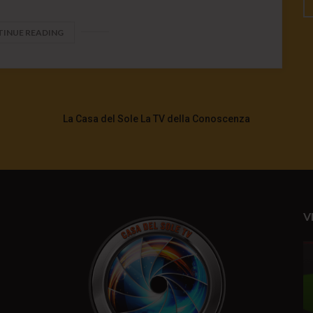
INUE READING
La Casa del Sole La TV della Conoscenza
V