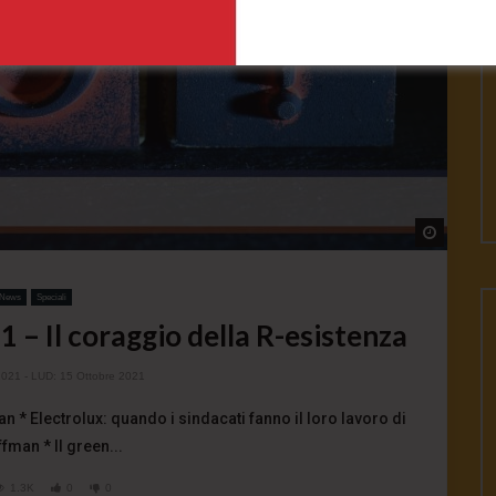
Watch L
News
Speciali
 – Il coraggio della R-esistenza
2021
- LUD:
15 Ottobre 2021
an * Electrolux: quando i sindacati fanno il loro lavoro di
fman * Il green...
1.3K
0
0