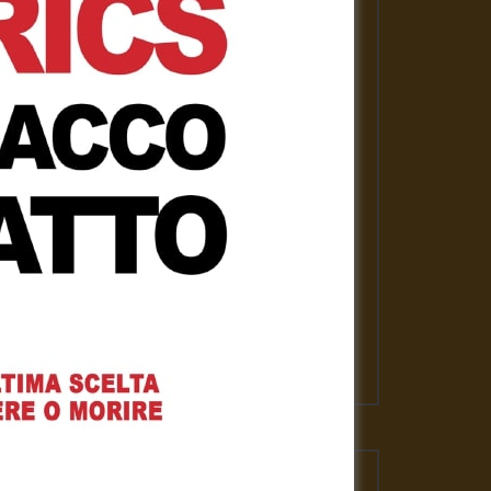
PLAYLISTS
ASSANGE LIBERO per la nostra
libertà
Gennaro Gargiulo
1 Febbraio 2021
News
Gennaro Gargiulo
17 Novembre 2020
L’emergenza sanitaria – Mauro
Scardovelli
Gennaro Gargiulo
17 Novembre 2020
VIDEO PIU' VISTI