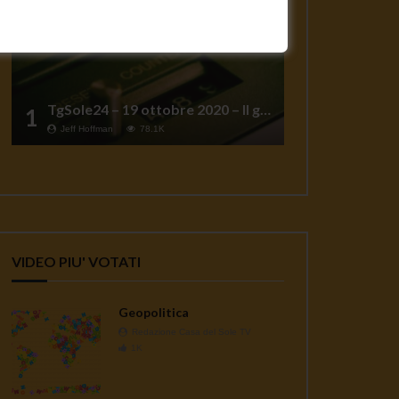
TgSole24 – 19 ottobre 2020 – Il grande reset
1
Jeff Hoffman
78.1K
ater
VIDEO PIU' VOTATI
Geopolitica
Redazione Casa del Sole TV
1K