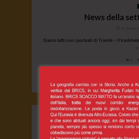
News della set
16 Ottobre 
Siamo tutti con i portuali di Trieste – Il tradim
–
0
CONT
Trieste chiam