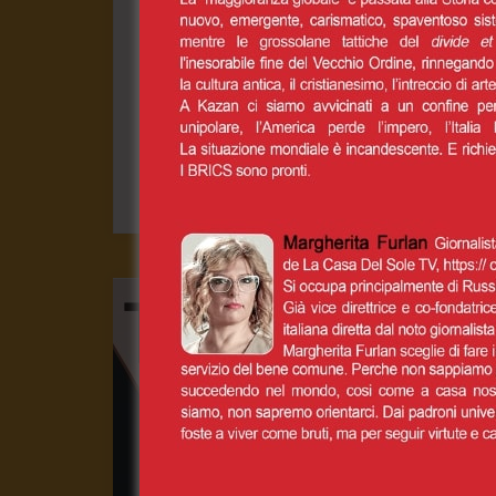
15 Ottobre 
Dalle prime ore del mattino migliaia di cittadi
vigore 
0
CONT