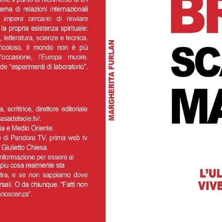
2021
- LUD:
15 Ottobre 2021
ni sono scesi in piazza a manifestare contro l’entrata in
del certificat...
1.5K
0
0
INUE READING