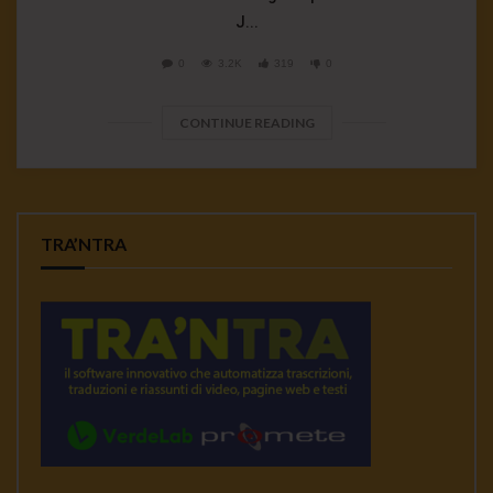
J...
0
3.2K
319
0
CONTINUE READING
TRA’NTRA