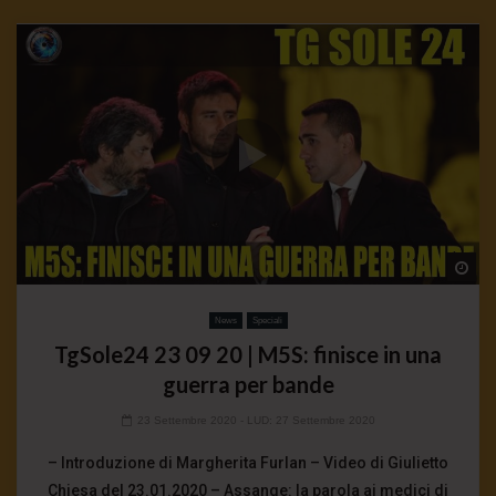
Wa
News
Speciali
TgSole24 23 09 20 | M5S: finisce in una
guerra per bande
23 Settembre 2020
- LUD:
27 Settembre 2020
– Introduzione di Margherita Furlan – Video di Giulietto
Chiesa del 23.01.2020 – Assange: la parola ai medici di