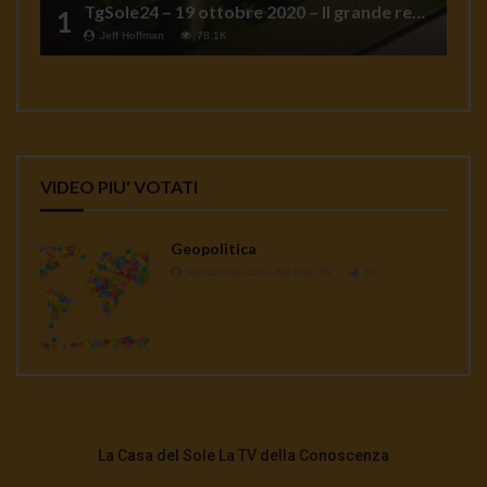
TgSole24 – 19 ottobre 2020 – Il grande reset
1
Jeff Hoffman
78.1K
VIDEO PIU' VOTATI
Geopolitica
Redazione Casa del Sole TV
1K
La Casa del Sole La TV della Conoscenza