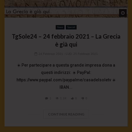
Wa
News
Speciali
TgSole24 – 24 febbraio 2021 – La Grecia
è già qui
24 Febbraio 2021
- LUD:
25 Febbraio 2021
☀️ Per partecipare a questa grande impresa dona a
questi indirizzi: ☀️ PayPal:
https://www.paypal.com/paypalme/casadelsoletv ☀️
IBAN...
1
1.1K
0
0
CONTINUE READING