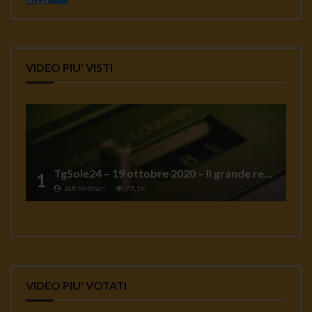
VIDEO PIU' VISTI
TgSole24 – 19 ottobre 2020 – Il grande reset
1
Jeff Hoffman
78.1K
VIDEO PIU' VOTATI