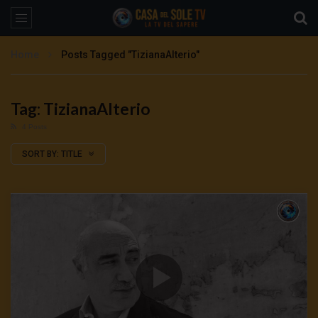
Home
Posts Tagged "TizianaAlterio"
Tag: TizianaAlterio
4 Posts
SORT BY:
TITLE