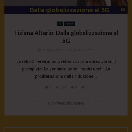
Wa
5G
Speciali
Tiziana Alterio: Dalla globalizzazione al
5G
22 Marzo 2021
- LUD:
22 Marzo 2021
Le reti 5G serviranno a velocizzare la corsa verso il
precipizio. Lo vediamo sotto i nostri occhi. La
proliferazione della riduzione...
0
1.7K
0
0
CONTINUE READING