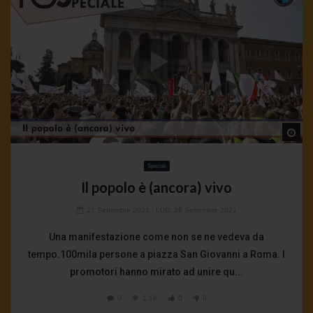
Wa
Speciali
Il popolo è (ancora) vivo
27 Settembre 2021
- LUD:
28 Settembre 2021
Una manifestazione come non se ne vedeva da
tempo.100mila persone a piazza San Giovanni a Roma. I
promotori hanno mirato ad unire qu...
0
1.1K
0
0