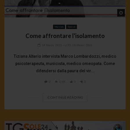
Wa
Interviste
Speciali
Come affrontare l’isolamento
16 Marzo 2021
- LUD:
16 Marzo 2021
Tiziana Alterio intervista Marco Lombardozzi, medico
psicoterapeuta, musicista, medico omeopata. Come
difendersi dalla paura del vir...
0
1.6K
0
0
CONTINUE READING