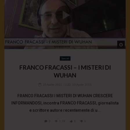
Wa
Speciali
FRANCO FRACASSI – I MISTERI DI
WUHAN
10 Aprile 2021
- LUD:
10 Aprile 2021
FRANCO FRACASSI I MISTERI DI WUHAN CRESCERE
INFORMANDOSI, incontra FRANCO FRACASSI, giornalista
e scrittore autore recentemente di u...
0
1.7K
0
0