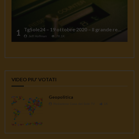
TgSole24 – 19 ottobre 2020 – Il grande reset
1
Jeff Hoffman
78.1K
VIDEO PIU' VOTATI
Geopolitica
Redazione Casa del Sole TV
1K