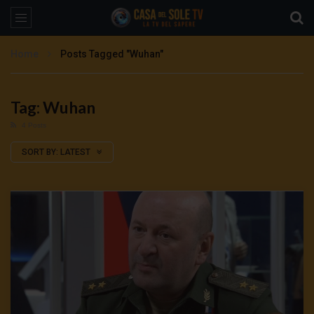
Home
Posts Tagged "Wuhan"
Tag: Wuhan
4 Posts
SORT BY:
LATEST