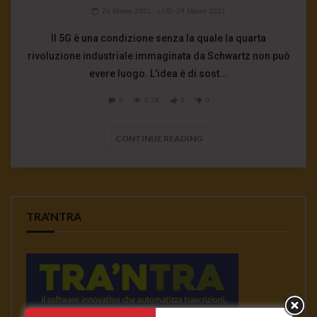
26 Marzo 2021
- LUD:
29 Marzo 2021
Il 5G è una condizione senza la quale la quarta
rivoluzione industriale immaginata da Schwartz non può
evere luogo. L’idea è di sost...
0
5.7K
0
0
CONTINUE READING
TRA’NTRA