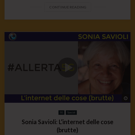
CONTINUE READING
Wa
5G
Speciali
Sonia Savioli: L’internet delle cose
(brutte)