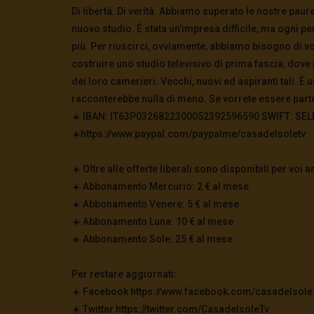
Di libertà. Di verità. Abbiamo superato le nostre paur
nuovo studio. È stata un’impresa difficile, ma ogni p
più. Per riuscirci, ovviamente, abbiamo bisogno di vo
costruire uno studio televisivo di prima fascia, do
dei loro camerieri. Vecchi, nuovi ed aspiranti tali. È
racconterebbe nulla di meno. Se vorrete essere parte
☀️ IBAN: IT63P0326822300052392596590 SWIFT: SELBIT
☀️https://www.paypal.com/paypalme/casadelsoletv
☀️ Oltre alle offerte liberali sono disponibili per vo
☀️ Abbonamento Mercurio: 2 € al mese
☀️ Abbonamento Venere: 5 € al mese
☀️ Abbonamento Luna: 10 € al mese
☀️ Abbonamento Sole: 25 € al mese
Per restare aggiornati:
☀️ Facebook https://www.facebook.com/casadelsole.
☀️ Twitter https://twitter.com/CasadelsoleTv