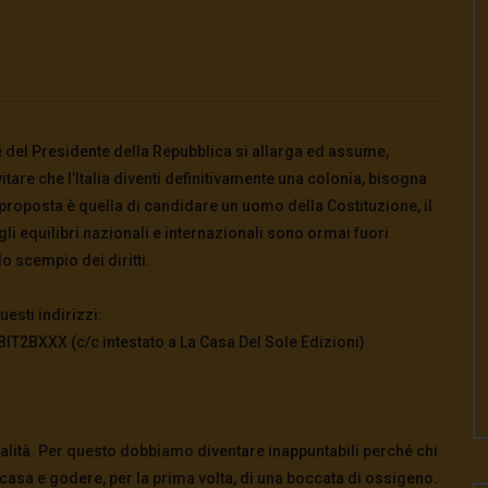
Watch Later
ere del Presidente della Repubblica si allarga ed assume,
tare che l’Italia diventi definitivamente una colonia, bisogna
o la guerra | tg 04.08.26
🔴Ci siamo dentro | tg 03.08.26
proposta è quella di candidare un uomo della Costituzione, il
026
- LUD:
4 Agosto 2026
3 Agosto 2026
- LUD:
3 Agosto 2026
i equilibri nazionali e internazionali sono ormai fuori
0
0
0
291
0
0
lo scempio dei diritti.
esti indirizzi:
2BXXX (c/c intestato a La Casa Del Sole Edizioni)
ualità. Per questo dobbiamo diventare inappuntabili perché chi
casa e godere, per la prima volta, di una boccata di ossigeno.