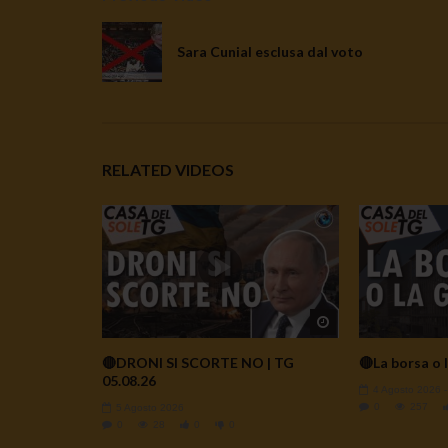
Sara Cunial esclusa dal voto
RELATED VIDEOS
Watch Later
🔴DRONI SI SCORTE NO | TG
🔴La borsa o l
05.08.26
4 Agosto 2026
0
257
5 Agosto 2026
0
28
0
0