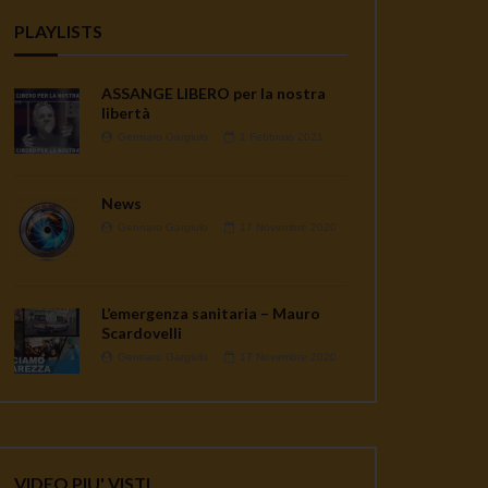
PLAYLISTS
ASSANGE LIBERO per la nostra
libertà
Gennaro Gargiulo
1 Febbraio 2021
News
Gennaro Gargiulo
17 Novembre 2020
L’emergenza sanitaria – Mauro
Scardovelli
Gennaro Gargiulo
17 Novembre 2020
VIDEO PIU' VISTI