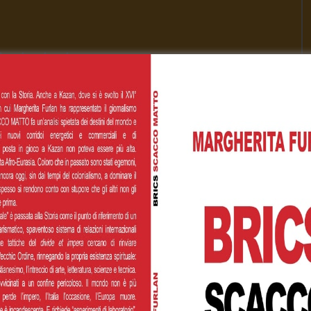
[Total:
0
Average:
0
]
00
€200,00
€500,00
 personalizzato