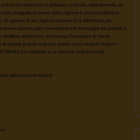
e e le nostre timidezze e abbiamo costruito, letteralmente, un
ersona strappata al sonno della ragione è un’anima libera in
i. Di ognuno di voi. Ogni donazione fa la differenza per
ve potremo ad armi pari smascherare le menzogne dei potenti e
 un obiettivo ambizioso, ma nessun Cacciatore di Verità
 di questa grande impresa, questi sono i metodi migliori:
2BXXX (c/c intestato a La Casa Del Sole Edizioni)
i anche abbonamenti mensili
tv/