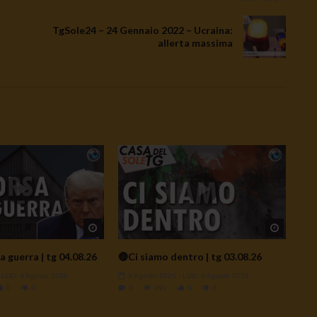
TgSole24 – 24 Gennaio 2022 – Ucraina:
allerta massima
Watch Later
Watch L
a guerra | tg 04.08.26
🔴Ci siamo dentro | tg 03.08.26
- LUD:
4 Agosto 2026
3 Agosto 2026
- LUD:
3 Agosto 2026
0
0
0
291
0
0