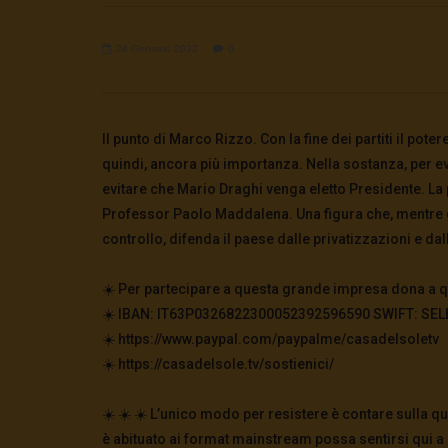
24 Gennaio 2022
0
Watch Later
Il punto di Marco Rizzo. Con la fine dei partiti il pot
quindi, ancora più importanza. Nella sostanza, per evi
🔴DRONI SI SCORTE NO | TG 05.08.26
🔴La borsa 
evitare che Mario Draghi venga eletto Presidente. La 
5 Agosto 2026
4 Agosto 2
Professor Paolo Maddalena. Una figura che, mentre gl
0
28
0
0
0
257
controllo, difenda il paese dalle privatizzazioni e dal
☀️ Per partecipare a questa grande impresa dona a qu
☀️ IBAN: IT63P0326822300052392596590 SWIFT: SELBIT
☀️ https://www.paypal.com/paypalme/casadelsoletv
☀️ https://casadelsole.tv/sostienici/
☀️ ☀️ ☀️ L’unico modo per resistere è contare sulla q
è abituato ai format mainstream possa sentirsi qui a 