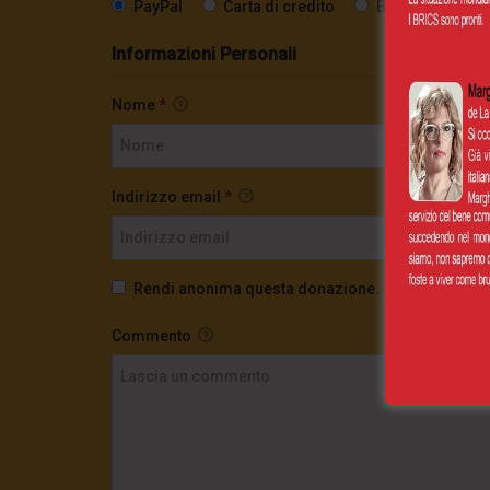
PayPal
Carta di credito
Bonifico SEPA
Informazioni Personali
Nome
*
Indirizzo email
*
Rendi anonima questa donazione.
Commento