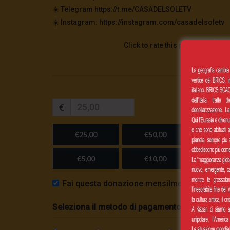
☀️ Telegram https://t.me/CASADELSOLETV
☀️ Instagram: https://instagram.com/casadelsoletv
Click to rate this post!
€
€25,00
€50,00
€100,
€5,00
€10,00
Importo
Fai questa donazione mensilmente
Seleziona il metodo di pagamento