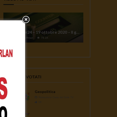
TgSole24 – 19 ottobre 2020 – Il grande reset
1
Jeff Hoffman
78.1K
VIDEO PIU' VOTATI
Geopolitica
Redazione Casa del Sole TV
1K