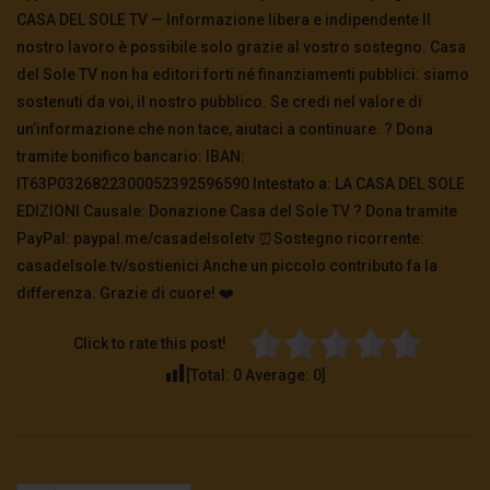
CASA DEL SOLE TV — Informazione libera e indipendente Il
nostro lavoro è possibile solo grazie al vostro sostegno. Casa
del Sole TV non ha editori forti né finanziamenti pubblici: siamo
sostenuti da voi, il nostro pubblico. Se credi nel valore di
un’informazione che non tace, aiutaci a continuare. ? Dona
tramite bonifico bancario: IBAN:
IT63P0326822300052392596590 Intestato a: LA CASA DEL SOLE
EDIZIONI Causale: Donazione Casa del Sole TV ?️ Dona tramite
PayPal: paypal.me/casadelsoletv ⏰Sostegno ricorrente:
casadelsole.tv/sostienici Anche un piccolo contributo fa la
differenza. Grazie di cuore! ❤️
Click to rate this post!
[Total:
0
Average:
0
]