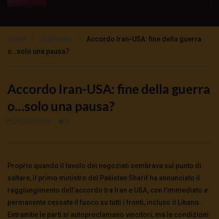
ETIOPIA MISERIA E SFRUTTAMENTO
COLONIALE
Home
Editoriali
Accordo Iran-USA: fine della guerra
1.6K
0
o…solo una pausa?
Gli interessi italiani nella diga piu grande
d’Africa
Accordo Iran-USA: fine della guerra
1.6K
0
o…solo una pausa?
Canna da zucchero e biocarburante il nuovo
15 Giugno 2026
0
business spazza via le tribù etiopi
1.7K
0
Proprio quando il tavolo dei negoziati sembrava sul punto di
saltare, il primo ministro del Pakistan Sharif ha annunciato il
raggiungimento dell’accordo tra Iran e USA, con l’immediato e
permanente cessate il fuoco su tutti i fronti, incluso il Libano.
Entrambe le parti si autoproclamano vincitori, ma le condizioni