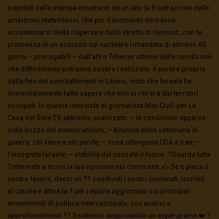
trapelati dalla stampa mostrano da un lato la frustrazione delle
ambizioni statunitensi, che per il momento dovranno
accontentarsi della riapertura dello stretto di Hormuz, con la
promessa di un accordo sul nucleare rimandata di almeno 60
giorni – prorogabili – dall’altro Teheran ottiene delle condizioni
che difficilmente potranno essere realizzate. A partire proprio
dalla fine dei combattimenti in Libano, visto che Israele ha
immediatamente fatto sapere che non si ritirerà dai territori
occupati. In questa intervista al giornalista Max Civili per La
Casa del Sole TV, abbiamo analizzato: – le condizioni apparse
sulla bozza del memorandum; – bilancio delle settimane di
guerra: chi vince e chi perde; – cosa ottengono USA e Iran; –
l’incognita Israele; – stabilità del cessate il fuoco. ?️Guarda tutta
l’intervista e scrivi la tua opinione nei commenti ✍️ Se ti piace il
nostro lavoro, dacci un ?? condividi i nostri contenuti, iscriviti
al canale e attiva la ? per restare aggiornato sui principali
avvenimenti di politica internazionale, con analisi e
approfondimenti ?? Sostienici acquistando un supergrazie ❤️ ?