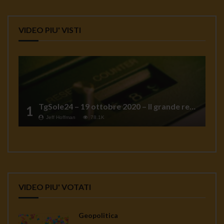
VIDEO PIU' VISTI
TgSole24 – 19 ottobre 2020 – Il grande reset
1
Jeff Hoffman
78.1K
VIDEO PIU' VOTATI
Geopolitica