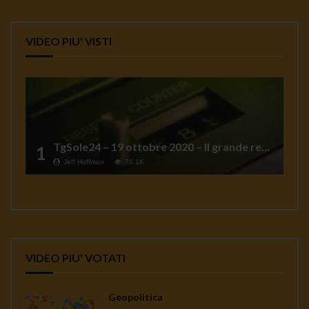
VIDEO PIU' VISTI
TgSole24 – 19 ottobre 2020 – Il grande reset
1
Jeff Hoffman
78.1K
VIDEO PIU' VOTATI
Geopolitica