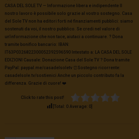
CASA DEL SOLE TV — Informazione libera e indipendente Il
nostro lavoro è possibile solo grazie al vostro sostegno. Casa
del Sole TV non ha editori forti né finanziamenti pubblici: siamo
sostenuti da voi, il nostro pubblico. Se credi nel valore di
un’informazione che non tace, aiutaci a continuare. ? Dona
tramite bonifico bancario: IBAN:
IT63P0326822300052392596590 Intestato a: LA CASA DEL SOLE
EDIZIONI Causale: Donazione Casa del Sole TV ?️ Dona tramite
PayPal: paypal.me/casadelsoletv ⏰Sostegno ricorrente:
casadelsole.tv/sostienici Anche un piccolo contributo fa la
differenza. Grazie di cuore! ❤️
Click to rate this post!
[Total:
0
Average:
0
]