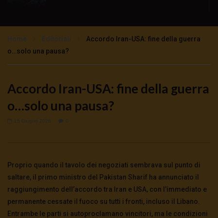
No alle bombe nucleari in Italia: sicurezza
sovranità neutralità
Home
Editoriali
Accordo Iran-USA: fine della guerra
1.7K
757
o…solo una pausa?
CHE GUERRA SARÀ? INTERVISTA AL
GENERALE FABIO MINI
Accordo Iran-USA: fine della guerra
4.2K
51
o…solo una pausa?
15 Giugno 2026
0
Proprio quando il tavolo dei negoziati sembrava sul punto di
saltare, il primo ministro del Pakistan Sharif ha annunciato il
raggiungimento dell’accordo tra Iran e USA, con l’immediato e
permanente cessate il fuoco su tutti i fronti, incluso il Libano.
Entrambe le parti si autoproclamano vincitori, ma le condizioni