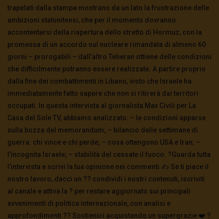
trapelati dalla stampa mostrano da un lato la frustrazione delle
ambizioni statunitensi, che per il momento dovranno
accontentarsi della riapertura dello stretto di Hormuz, con la
promessa di un accordo sul nucleare rimandata di almeno 60
giorni – prorogabili – dall’altro Teheran ottiene delle condizioni
che difficilmente potranno essere realizzate. A partire proprio
dalla fine dei combattimenti in Libano, visto che Israele ha
immediatamente fatto sapere che non si ritirerà dai territori
occupati. In questa intervista al giornalista Max Civili per La
Casa del Sole TV, abbiamo analizzato: – le condizioni apparse
sulla bozza del memorandum; – bilancio delle settimane di
guerra: chi vince e chi perde; – cosa ottengono USA e Iran; –
l’incognita Israele; – stabilità del cessate il fuoco. ?️Guarda tutta
l’intervista e scrivi la tua opinione nei commenti ✍️ Se ti piace il
nostro lavoro, dacci un ?? condividi i nostri contenuti, iscriviti
al canale e attiva la ? per restare aggiornato sui principali
avvenimenti di politica internazionale, con analisi e
approfondimenti ?? Sostienici acquistando un supergrazie ❤️ ?