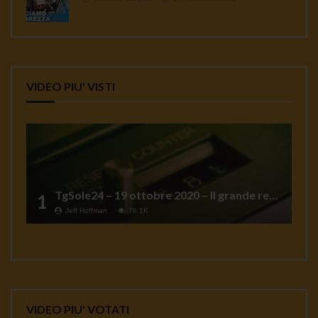
VIDEO PIU' VISTI
TgSole24 – 19 ottobre 2020 – Il grande reset
1
Jeff Hoffman
78.1K
VIDEO PIU' VOTATI