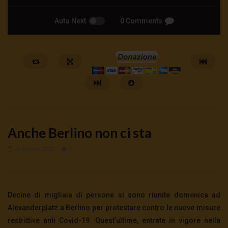
Auto Next
0 Comments
Anche Berlino non ci sta
26 Ottobre 2020
0
Watch Later
ANDREA ZHOK: DAL WELFARE AL
Hanieh Tarkian, il rancor
Decine di migliaia di persone si sono riunite domenica ad
WARFARE
23 Luglio 2026
Alexanderplatz a Berlino per protestare contro le nuove misure
0
207
0
0
25 Luglio 2026
restrittive anti Covid-19. Quest’ultime, entrate in vigore nella
0
829
0
0