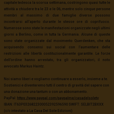
capitale tedesca la scorsa settimana, costringono quasi tutte le
attività a chiudere tra le 23 e le 06, mentre solo cinque persone
membri al massimo di due famiglie diverse possono
incontrarsi all’aperto durante le stesse ore di coprifuoco.
Numerose sono state le manifestazioni organizzate negli ultimi
giorni a Berlino, come in tutta la Germania. Alcune di queste
sono state organizzate dal movimento Querdenken, che sta
acquisendo consensi sui social con l’aumentare delle
restrizioni alle libertà costituzionalmente garantite. Le forze
dell’ordine hanno arrestato, tra gli organizzatori, il noto
avvocato Markus Haintz.
Noi siamo liberi e vogliamo continuare a esserlo, insieme a te.
Sostienici e diventeremo tutti il centro di gravità del sapere con
una donazione una tantum o con un abbonamento.
PayPal:
https://www.paypal.com/paypalme/casadelsoletv
IBAN: IT63P0326822300052392596590 SWIFT: SELBIT2BXXX
(c/c intestato a La Casa Del Sole Edizioni)