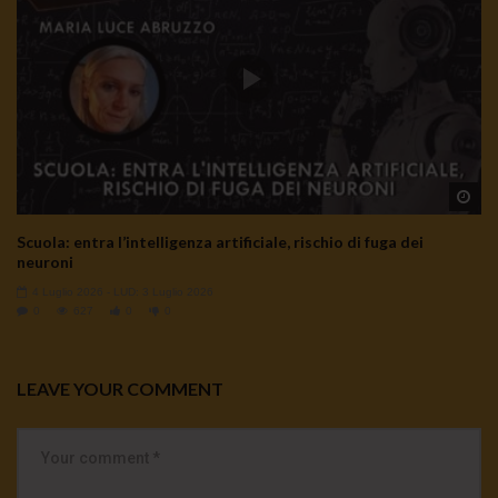
Wa
Scuola: entra l’intelligenza artificiale, rischio di fuga dei
neuroni
4 Luglio 2026
- LUD:
3 Luglio 2026
0
627
0
0
LEAVE YOUR COMMENT