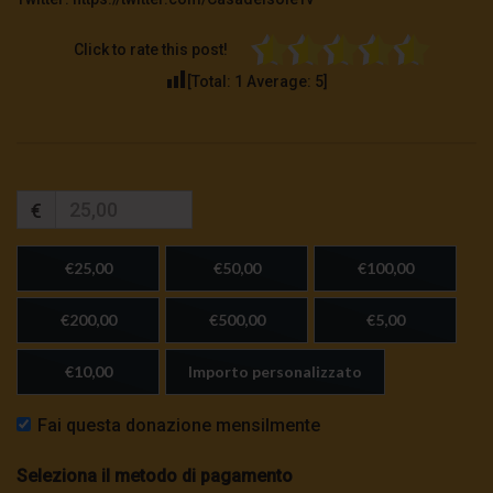
Click to rate this post!
[Total:
1
Average:
5
]
€
€25,00
€50,00
€100,00
€200,00
€500,00
€5,00
€10,00
Importo personalizzato
Fai questa donazione mensilmente
Seleziona il metodo di pagamento