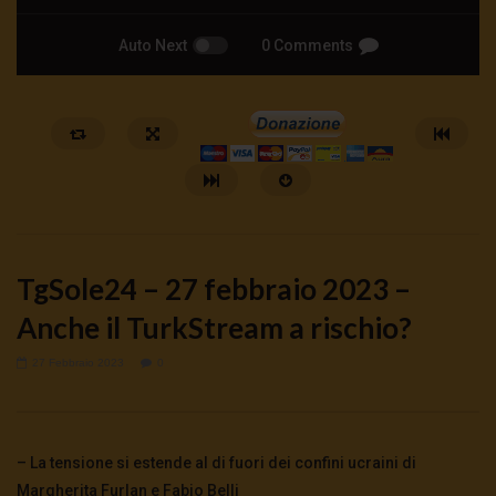
Auto Next
0 Comments
TgSole24 – 27 febbraio 2023 –
Anche il TurkStream a rischio?
27 Febbraio 2023
0
Watch Later
🔴DRONI SI SCORTE NO | TG 05.08.26
🔴La borsa o la guerra | 
5 Agosto 2026
4 Agosto 2026
- LUD:
4 Agost
– La tensione si estende al di fuori dei confini ucraini di
0
69
0
0
0
310
0
0
Margherita Furlan e Fabio Belli