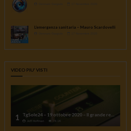
Gennaro Gargiulo
17 Novembre 2020
L’emergenza sanitaria – Mauro Scardovelli
Gennaro Gargiulo
17 Novembre 2020
VIDEO PIU' VISTI
TgSole24 – 19 ottobre 2020 – Il grande reset
1
Jeff Hoffman
78.1K