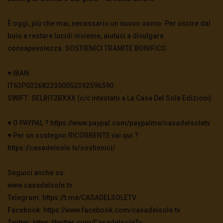
È oggi, più che mai, necessario un nuovo uomo. Per uscire dal
buio e restare lucidi insieme, aiutaci a divulgare
consapevolezza. SOSTIENICI TRAMITE BONIFICO
♥️ IBAN:
IT63P0326822300052392596590
SWIFT: SELBIT2BXXX (c/c intestato a La Casa Del Sole Edizioni)
♥️ O PAYPAL ? https://www.paypal.com/paypalme/casadelsoletv
♥️ Per un sostegno RICORRENTE vai qui ?
https://casadelsole.tv/sostienici/
Seguici anche su:
www.casadelsole.tv
Telegram: https://t.me/CASADELSOLETV
Facebook: https://www.facebook.com/casadelsole.tv
Twitter: https://twitter.com/CasadelsoleTv