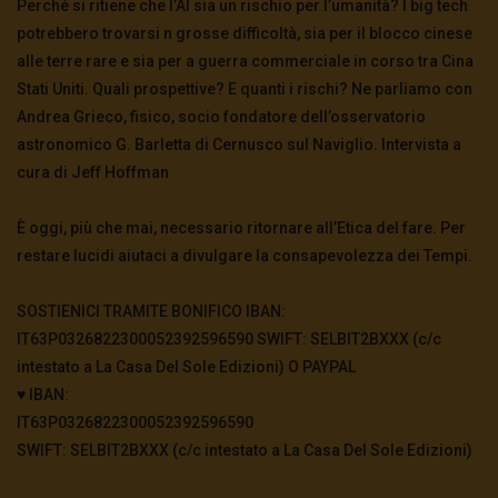
Perché si ritiene che l’AI sia un rischio per l’umanità? I big tech
potrebbero trovarsi n grosse difficoltà, sia per il blocco cinese
alle terre rare e sia per a guerra commerciale in corso tra Cina
Stati Uniti. Quali prospettive? E quanti i rischi? Ne parliamo con
Andrea Grieco, fisico, socio fondatore dell’osservatorio
astronomico G. Barletta di Cernusco sul Naviglio. Intervista a
cura di Jeff Hoffman
È oggi, più che mai, necessario ritornare all’Etica del fare. Per
restare lucidi aiutaci a divulgare la consapevolezza dei Tempi.
SOSTIENICI TRAMITE BONIFICO IBAN:
IT63P0326822300052392596590 SWIFT: SELBIT2BXXX (c/c
intestato a La Casa Del Sole Edizioni) O PAYPAL
♥️ IBAN:
IT63P0326822300052392596590
SWIFT: SELBIT2BXXX (c/c intestato a La Casa Del Sole Edizioni)