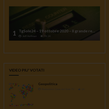
TgSole24 – 19 ottobre 2020 – Il grande reset
1
Jeff Hoffman
78.1K
VIDEO PIU' VOTATI
Geopolitica
Redazione Casa del Sole TV
1K