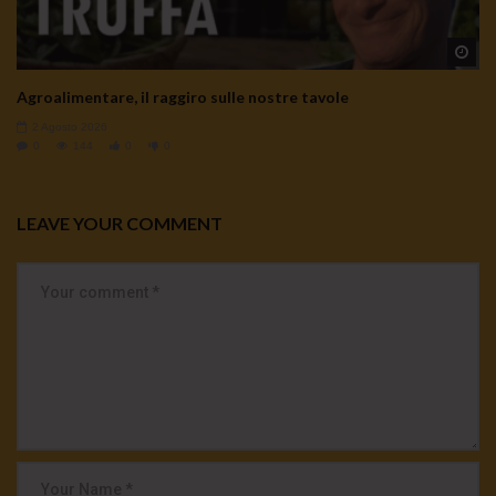
Wa
Agroalimentare, il raggiro sulle nostre tavole
2 Agosto 2026
0
144
0
0
LEAVE YOUR COMMENT