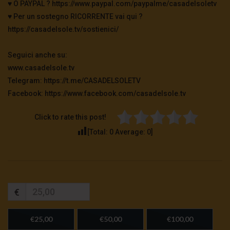
♥️ O PAYPAL ? https://www.paypal.com/paypalme/casadelsoletv
♥️ Per un sostegno RICORRENTE vai qui ?
https://casadelsole.tv/sostienici/
Seguici anche su:
www.casadelsole.tv
Telegram: https://t.me/CASADELSOLETV
Facebook: https://www.facebook.com/casadelsole.tv
Click to rate this post!
[Total:
0
Average:
0
]
€
€25,00
€50,00
€100,00