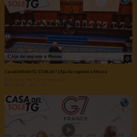
Wa
CasaDelSoleTG 17.06.26 ? L’Aja da ragione a Mosca
17 Giugno 2026
- LUD:
17 Giugno 2026
0
281
0
0