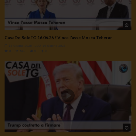
Wa
CasaDelSoleTG 16.06.26 ? Vince l’asse Mosca Teheran
16 Giugno 2026
- LUD:
16 Giugno 2026
0
542
0
0
Wa