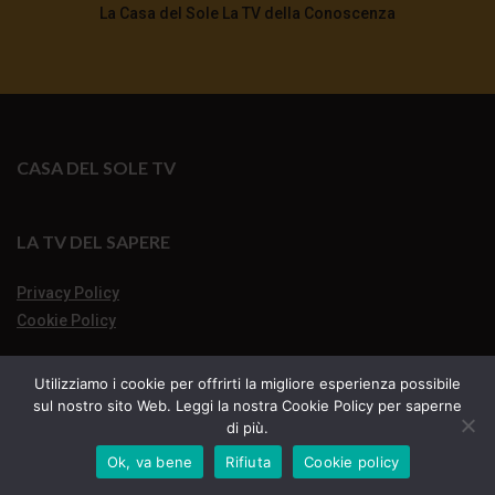
La Casa del Sole La TV della Conoscenza
CASA DEL SOLE TV
LA TV DEL SAPERE
Privacy Policy
Cookie Policy
Utilizziamo i cookie per offrirti la migliore esperienza possibile
sul nostro sito Web. Leggi la nostra Cookie Policy per saperne
di più.
Ok, va bene
Rifiuta
Cookie policy