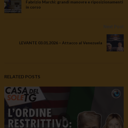
Fabrizio Marchi: grandi manovre e riposizionamenti
in corso
Next Post
LEVANTE 03.01.2026 – Attacco al Venezuela
RELATED POSTS