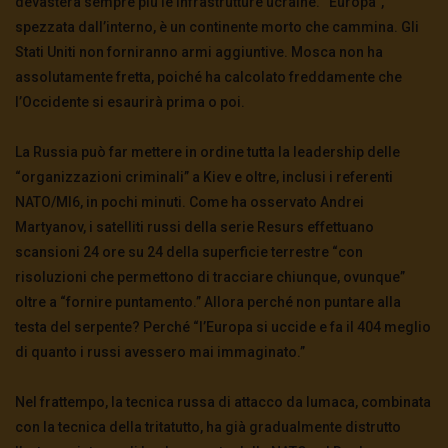
devasterà sempre più le infrastrutture ucraine. “Europa”,
spezzata dall’interno, è un continente morto che cammina. Gli
Stati Uniti non forniranno armi aggiuntive. Mosca non ha
assolutamente fretta, poiché ha calcolato freddamente che
l’Occidente si esaurirà prima o poi.
La Russia può far mettere in ordine tutta la leadership delle
“organizzazioni criminali” a Kiev e oltre, inclusi i referenti
NATO/MI6, in pochi minuti. Come ha osservato Andrei
Martyanov, i satelliti russi della serie Resurs effettuano
scansioni 24 ore su 24 della superficie terrestre “con
risoluzioni che permettono di tracciare chiunque, ovunque”
oltre a “fornire puntamento.” Allora perché non puntare alla
testa del serpente? Perché “l’Europa si uccide e fa il 404 meglio
di quanto i russi avessero mai immaginato.”
Nel frattempo, la tecnica russa di attacco da lumaca, combinata
con la tecnica della tritatutto, ha già gradualmente distrutto