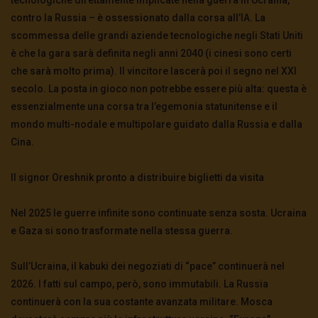
contro la Russia – è ossessionato dalla corsa all’IA. La
scommessa delle grandi aziende tecnologiche negli Stati Uniti
è che la gara sarà definita negli anni 2040 (i cinesi sono certi
che sarà molto prima). Il vincitore lascerà poi il segno nel XXI
secolo. La posta in gioco non potrebbe essere più alta: questa è
essenzialmente una corsa tra l’egemonia statunitense e il
mondo multi-nodale e multipolare guidato dalla Russia e dalla
Cina.
Il signor Oreshnik pronto a distribuire biglietti da visita
Nel 2025 le guerre infinite sono continuate senza sosta. Ucraina
e Gaza si sono trasformate nella stessa guerra.
Sull’Ucraina, il kabuki dei negoziati di “pace” continuerà nel
2026. I fatti sul campo, però, sono immutabili. La Russia
continuerà con la sua costante avanzata militare. Mosca