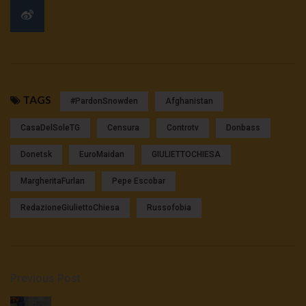
TAGS
#pardonSnowden
Afghanistan
CasaDelSoleTG
Censura
Controtv
Donbass
Donetsk
EuroMaidan
GIULIETTOCHIESA
MargheritaFurlan
Pepe Escobar
RedazioneGiuliettoChiesa
Russofobia
Previous Post