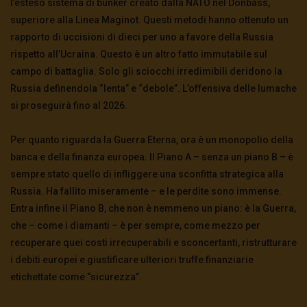
l’esteso sistema di bunker creato dalla NATO nel Donbass,
superiore alla Linea Maginot. Questi metodi hanno ottenuto un
rapporto di uccisioni di dieci per uno a favore della Russia
rispetto all’Ucraina. Questo è un altro fatto immutabile sul
campo di battaglia. Solo gli sciocchi irredimibili deridono la
Russia definendola “lenta” e “debole”. L’offensiva delle lumache
si proseguirà fino al 2026.
Per quanto riguarda la Guerra Eterna, ora è un monopolio della
banca e della finanza europea. Il Piano A – senza un piano B – è
sempre stato quello di infliggere una sconfitta strategica alla
Russia. Ha fallito miseramente – e le perdite sono immense.
Entra infine il Piano B, che non è nemmeno un piano: è la Guerra,
che – come i diamanti – è per sempre, come mezzo per
recuperare quei costi irrecuperabili e sconcertanti, ristrutturare
i debiti europei e giustificare ulteriori truffe finanziarie
etichettate come “sicurezza”.