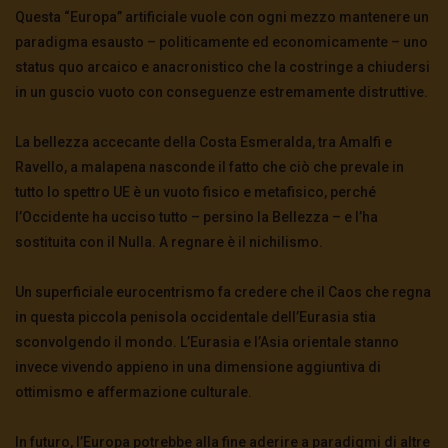
Questa “Europa” artificiale vuole con ogni mezzo mantenere un
paradigma esausto – politicamente ed economicamente – uno
status quo arcaico e anacronistico che la costringe a chiudersi
in un guscio vuoto con conseguenze estremamente distruttive.
La bellezza accecante della Costa Esmeralda, tra Amalfi e
Ravello, a malapena nasconde il fatto che ciò che prevale in
tutto lo spettro UE è un vuoto fisico e metafisico, perché
l’Occidente ha ucciso tutto – persino la Bellezza – e l’ha
sostituita con il Nulla. A regnare è il nichilismo.
Un superficiale eurocentrismo fa credere che il Caos che regna
in questa piccola penisola occidentale dell’Eurasia stia
sconvolgendo il mondo. L’Eurasia e l’Asia orientale stanno
invece vivendo appieno in una dimensione aggiuntiva di
ottimismo e affermazione culturale.
In futuro, l’Europa potrebbe alla fine aderire a paradigmi di altre