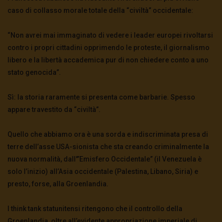
caso di collasso morale totale della “civiltà” occidentale:
“Non avrei mai immaginato di vedere i leader europei rivoltarsi
contro i propri cittadini opprimendo le proteste, il giornalismo
libero e la libertà accademica pur di non chiedere conto a uno
stato genocida”.
Sì: la storia raramente si presenta come barbarie. Spesso
appare travestito da “civiltà”.
Quello che abbiamo ora è una sorda e indiscriminata presa di
terre dell’asse USA-sionista che sta creando criminalmente la
nuova normalità, dall'”Emisfero Occidentale” (il Venezuela è
solo l’inizio) all’Asia occidentale (Palestina, Libano, Siria) e
presto, forse, alla Groenlandia.
I think tank statunitensi ritengono che il controllo della
Groenlandia, oltre all’evidente appropriazione imperiale di