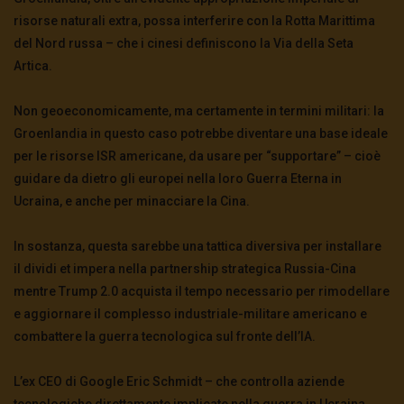
risorse naturali extra, possa interferire con la Rotta Marittima
del Nord russa – che i cinesi definiscono la Via della Seta
Artica.
Non geoeconomicamente, ma certamente in termini militari: la
Groenlandia in questo caso potrebbe diventare una base ideale
per le risorse ISR americane, da usare per “supportare” – cioè
guidare da dietro gli europei nella loro Guerra Eterna in
Ucraina, e anche per minacciare la Cina.
In sostanza, questa sarebbe una tattica diversiva per installare
il dividi et impera nella partnership strategica Russia-Cina
mentre Trump 2.0 acquista il tempo necessario per rimodellare
e aggiornare il complesso industriale-militare americano e
combattere la guerra tecnologica sul fronte dell’IA.
L’ex CEO di Google Eric Schmidt – che controlla aziende
tecnologiche direttamente implicate nella guerra in Ucraina,