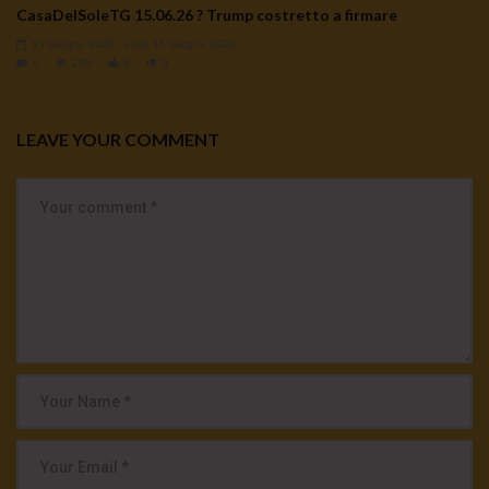
CasaDelSoleTG 15.06.26 ? Trump costretto a firmare
15 Giugno 2026
- LUD:
15 Giugno 2026
0
289
0
0
LEAVE YOUR COMMENT