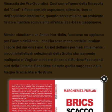
Rinascita dei Pre-Socratici. Così come l’anno della Rinascita
del “Cool”: riflessione, introspezione, silenzio, ricerca
dell’equilibrio interiore e, quando serve musica, un ambiente
fisico e mentale equivalente all’etica jazz-kissa giapponese.
Mentre chiudiamo un Annus Horribilis, facciamo un applauso
per l’Uomo dell’Anno – che l’ha reso meno orribile: Ibrahim
Traoré del Burkina Faso. Un bel dettame permea attualmente i
circoli intellettuali selezionati della Sicilia storicamente
multipolare: Vogliamo essere il nord del Burkina Faso, non il
sud della Lituania. Benedetta sia tutta quella saggezza della
Magna Grecia, Mare Nostrum.
Click to rate this post!
[Total:
8
Average:
3.3
]