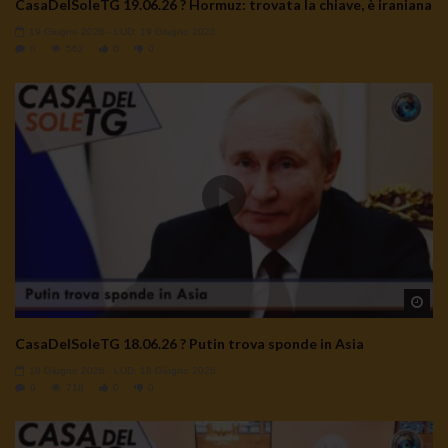
CasaDelSoleTG 19.06.26 ? Hormuz: trovata la chiave, è iraniana
19 Giugno 2026
- LUD:
19 Giugno 2026
0
562
0
0
Wa
CasaDelSoleTG 18.06.26 ? Putin trova sponde in Asia
18 Giugno 2026
- LUD:
18 Giugno 2026
0
718
0
0