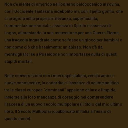
Non c’è niente di omerico nell’odierno palcoscenico in rovina,
con l’Occidente, fantasma indebolito ma con il petto gonfio, che
si crogiola nella propria irrilevanza, superficialità,
frammentazione sociale, assenza di Spirito e assenza di
Logos, alimentando la sua ossessione per una Guerra Eterna,
una tragedia inquadrata come se fosse un gioco per bambini e
non come ciò che è realmente: un abisso. Non c’è da
meravigliarsi se a Poseidone non importasse nulla di questi
stupidi mortali.
Nelle conversazioni con i miei ospiti italiani, vecchi amici e
nuove conoscenze, la codardia e l’assenza di acume politico
tra le classi europee “dominanti” appaiono chiare e limpide,
insieme alla loro mancanza di coraggio nel comprendere
l’ascesa di un nuovo secolo multipolare (il titolo del mio ultimo
libro, Il Secolo Multipolare, pubblicato in Italia all’inizio di
questo mese).