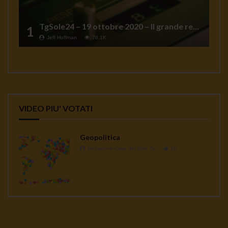
TgSole24 – 19 ottobre 2020 – Il grande reset
1
Jeff Hoffman
78.1K
VIDEO PIU' VOTATI
Geopolitica
Redazione Casa del Sole TV
1K