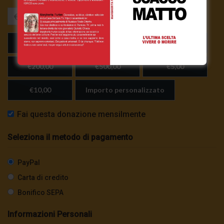
€
€25,00
€50,00
€100,00
€200,00
€500,00
€5,00
€10,00
Importo personalizzato
Fai questa donazione mensilmente
Seleziona il metodo di pagamento
PayPal
Carta di credito
Bonifico SEPA
Informazioni Personali