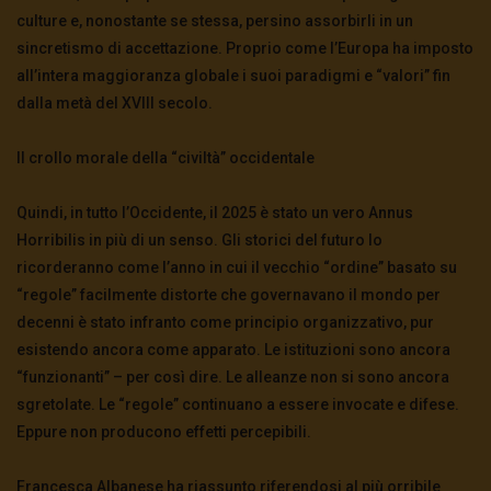
culture e, nonostante se stessa, persino assorbirli in un
sincretismo di accettazione. Proprio come l’Europa ha imposto
all’intera maggioranza globale i suoi paradigmi e “valori” fin
dalla metà del XVIII secolo.
Il crollo morale della “civiltà” occidentale
Quindi, in tutto l’Occidente, il 2025 è stato un vero Annus
Horribilis in più di un senso. Gli storici del futuro lo
ricorderanno come l’anno in cui il vecchio “ordine” basato su
“regole” facilmente distorte che governavano il mondo per
decenni è stato infranto come principio organizzativo, pur
esistendo ancora come apparato. Le istituzioni sono ancora
“funzionanti” – per così dire. Le alleanze non si sono ancora
sgretolate. Le “regole” continuano a essere invocate e difese.
Eppure non producono effetti percepibili.
Francesca Albanese ha riassunto riferendosi al più orribile