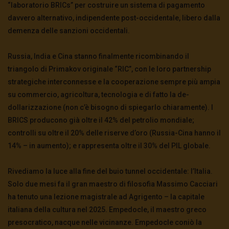
“laboratorio BRICs” per costruire un sistema di pagamento
davvero alternativo, indipendente post-occidentale, libero dalla
demenza delle sanzioni occidentali.
Russia, India e Cina stanno finalmente ricombinando il
triangolo di Primakov originale “RIC”, con le loro partnership
strategiche interconnesse e la cooperazione sempre più ampia
su commercio, agricoltura, tecnologia e di fatto la de-
dollarizzazione (non c’è bisogno di spiegarlo chiaramente). I
BRICS producono già oltre il 42% del petrolio mondiale;
controlli su oltre il 20% delle riserve d’oro (Russia-Cina hanno il
14% – in aumento); e rappresenta oltre il 30% del PIL globale.
Rivediamo la luce alla fine del buio tunnel occidentale: l’Italia.
Solo due mesi fa il gran maestro di filosofia Massimo Cacciari
ha tenuto una lezione magistrale ad Agrigento – la capitale
italiana della cultura nel 2025. Empedocle, il maestro greco
presocratico, nacque nelle vicinanze. Empedocle coniò la