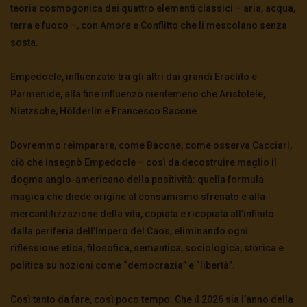
teoria cosmogonica dei quattro elementi classici – aria, acqua,
terra e fuoco –, con Amore e Conflitto che li mescolano senza
sosta.
Empedocle, influenzato tra gli altri dai grandi Eraclito e
Parmenide, alla fine influenzò nientemeno che Aristotele,
Nietzsche, Hölderlin e Francesco Bacone.
Dovremmo reimparare, come Bacone, come osserva Cacciari,
ciò che insegnò Empedocle – così da decostruire meglio il
dogma anglo-americano della positività: quella formula
magica che diede origine al consumismo sfrenato e alla
mercantilizzazione della vita, copiata e ricopiata all’infinito
dalla periferia dell’Impero del Caos, eliminando ogni
riflessione etica, filosofica, semantica, sociologica, storica e
politica su nozioni come “democrazia” e “libertà”.
Così tanto da fare, così poco tempo. Che il 2026 sia l’anno della