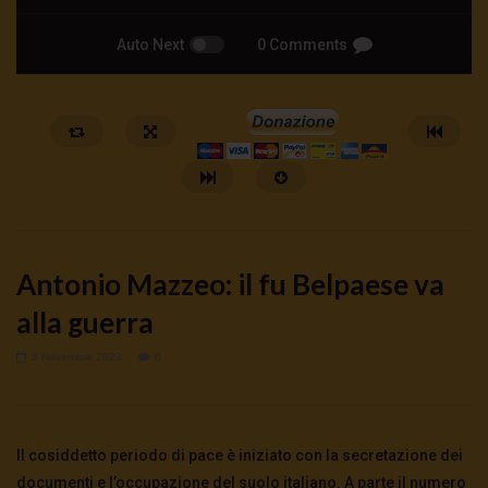
Auto Next
0 Comments
Antonio Mazzeo: il fu Belpaese va
alla guerra
3 Novembre 2023
0
Watch Later
Moneta Positiva o tracollo
Quando la scuola fa dis
inarrestabile
pace
Il cosiddetto periodo di pace è iniziato con la secretazione dei
8 Agosto 2026
- LUD:
7 Agosto 2026
7 Agosto 2026
- LUD:
7 Agost
0
31
0
0
0
67
0
0
documenti e l’occupazione del suolo italiano. A parte il numero