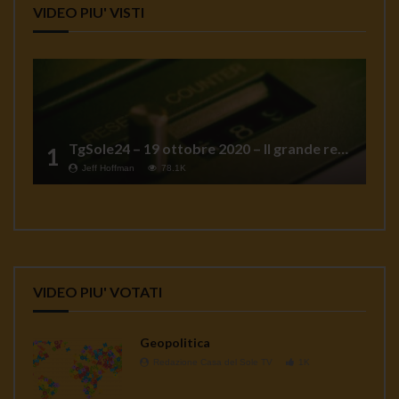
VIDEO PIU' VISTI
TgSole24 – 19 ottobre 2020 – Il grande reset
1
Jeff Hoffman
78.1K
VIDEO PIU' VOTATI
Geopolitica
Redazione Casa del Sole TV
1K