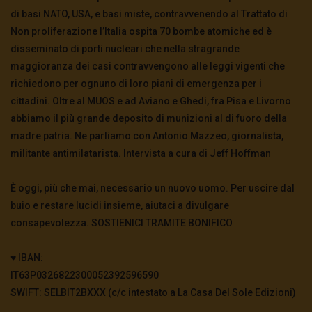
di basi NATO, USA, e basi miste, contravvenendo al Trattato di
Non proliferazione l’Italia ospita 70 bombe atomiche ed è
disseminato di porti nucleari che nella stragrande
maggioranza dei casi contravvengono alle leggi vigenti che
richiedono per ognuno di loro piani di emergenza per i
cittadini. Oltre al MUOS e ad Aviano e Ghedi, fra Pisa e Livorno
abbiamo il più grande deposito di munizioni al di fuoro della
madre patria. Ne parliamo con Antonio Mazzeo, giornalista,
militante antimilatarista. Intervista a cura di Jeff Hoffman
È oggi, più che mai, necessario un nuovo uomo. Per uscire dal
buio e restare lucidi insieme, aiutaci a divulgare
consapevolezza. SOSTIENICI TRAMITE BONIFICO
♥️ IBAN:
IT63P0326822300052392596590
SWIFT: SELBIT2BXXX (c/c intestato a La Casa Del Sole Edizioni)