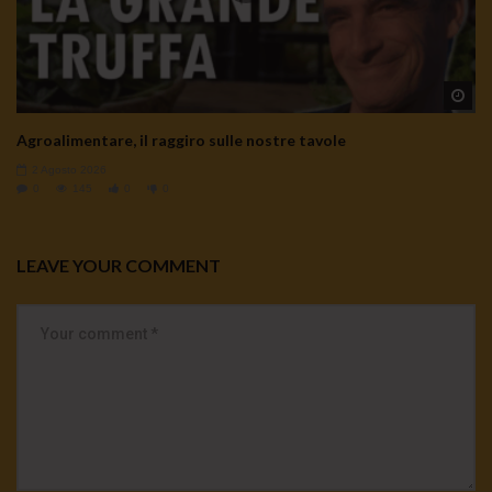
Wa
Agroalimentare, il raggiro sulle nostre tavole
2 Agosto 2026
0
145
0
0
LEAVE YOUR COMMENT