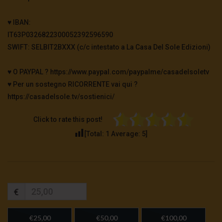
♥️ IBAN:
IT63P0326822300052392596590
SWIFT: SELBIT2BXXX (c/c intestato a La Casa Del Sole Edizioni)
♥️ O PAYPAL ? https://www.paypal.com/paypalme/casadelsoletv
♥️ Per un sostegno RICORRENTE vai qui ?
https://casadelsole.tv/sostienici/
Click to rate this post!
[Total:
1
Average:
5
]
€
€25,00
€50,00
€100,00