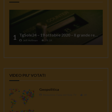
TgSole24 – 19 ottobre 2020 – Il grande reset
1
Jeff Hoffman
78.1K
VIDEO PIU' VOTATI
Geopolitica
Redazione Casa del Sole TV
1K