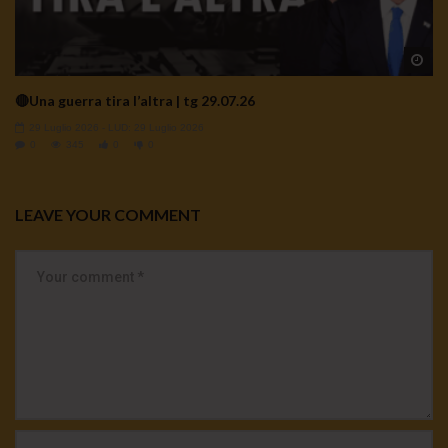
Wa
🔴Una guerra tira l’altra | tg 29.07.26
29 Luglio 2026
- LUD:
29 Luglio 2026
0
345
0
0
LEAVE YOUR COMMENT