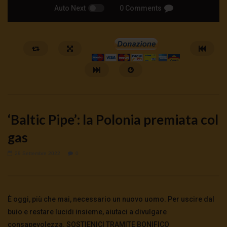
Auto Next
0 Comments
‘Baltic Pipe’: la Polonia premiata col
gas
29 Settembre 2022
0
Watch Later
🔴DRONI SI SCORTE NO | TG 05.08.26
🔴La borsa o la guerra | 
5 Agosto 2026
4 Agosto 2026
- LUD:
4 Agost
È oggi, più che mai, necessario un nuovo uomo. Per uscire dal
0
66
0
0
0
307
0
0
buio e restare lucidi insieme, aiutaci a divulgare
consapevolezza. SOSTIENICI TRAMITE BONIFICO