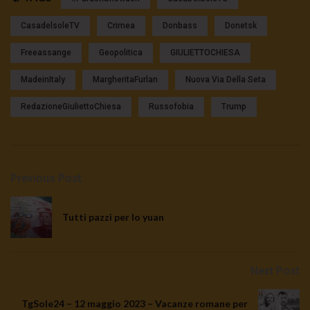
CasadelsoleTV
Crimea
Donbass
Donetsk
Freeassange
Geopolitica
GIULIETTOCHIESA
MadeinItaly
MargheritaFurlan
Nuova Via Della Seta
RedazioneGiuliettoChiesa
Russofobia
Trump
Previous Post
Tutti pazzi per lo yuan
Next Post
TgSole24 – 12 maggio 2023 – Vacanze romane per