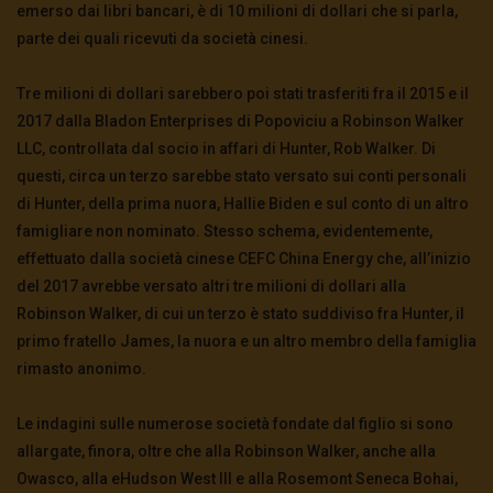
emerso dai libri bancari, è di 10 milioni di dollari che si parla,
parte dei quali ricevuti da società cinesi.
Tre milioni di dollari sarebbero poi stati
trasferiti fra il 2015 e il
2017 dalla Bladon Enterprises di Popoviciu a Robinson Walker
LLC, controllata dal socio in affari di Hunter, Rob Walker.
Di
questi, circa un terzo sarebbe stato versato sui conti personali
di
Hunter, della prima nuora, Hallie Biden e sul conto di un altro
famigliare non nominato. Stesso schema, evidentemente,
effettuato dalla società cinese CEFC China Energy che, all’inizio
del 2017 avrebbe versato altri tre milioni di dollari alla
Robinson Walker, di cui un terzo è stato suddiviso fra Hunter, il
primo fratello James, la nuora e un altro membro della famiglia
rimasto anonimo.
Le indagini sulle numerose società fondate dal figlio si sono
allargate, finora, oltre che alla Robinson Walker, anche alla
Owasco, alla e
Hudson West III e
alla Rosemont Seneca Bohai,