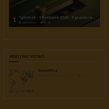
TgSole24 – 19 ottobre 2020 – Il grande reset
1
Jeff Hoffman
78.1K
VIDEO PIU' VOTATI
Geopolitica
Redazione Casa del Sole TV
1K