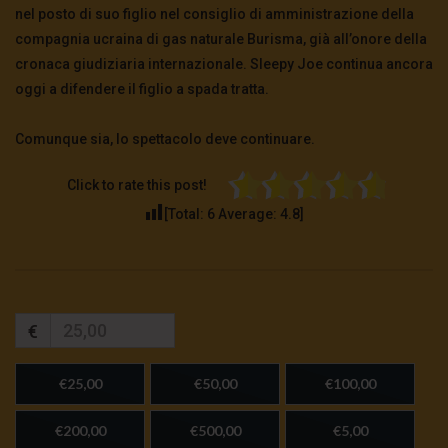
nel posto di suo figlio nel consiglio di amministrazione della
compagnia ucraina di gas naturale Burisma, già all’onore della
cronaca giudiziaria internazionale. Sleepy Joe continua ancora
oggi a difendere il figlio a spada tratta.
Comunque sia, lo spettacolo deve continuare.
Click to rate this post!
[Total:
6
Average:
4.8
]
€
€25,00
€50,00
€100,00
€200,00
€500,00
€5,00