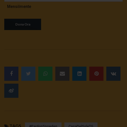
Mensilmente
TAGS
#pardonSnowden
CasaDelSoleTG