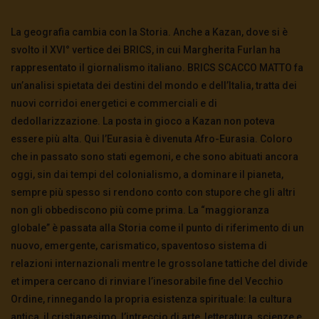
La geografia cambia con la Storia. Anche a Kazan, dove si è
svolto il XVI° vertice dei BRICS, in cui Margherita Furlan ha
rappresentato il giornalismo italiano. BRICS SCACCO MATTO fa
un’analisi spietata dei destini del mondo e dell’Italia, tratta dei
nuovi corridoi energetici e commerciali e di
dedollarizzazione. La posta in gioco a Kazan non poteva
essere più alta. Qui l’Eurasia è divenuta Afro-Eurasia. Coloro
che in passato sono stati egemoni, e che sono abituati ancora
oggi, sin dai tempi del colonialismo, a dominare il pianeta,
sempre più spesso si rendono conto con stupore che gli altri
non gli obbediscono più come prima. La “maggioranza
globale” è passata alla Storia come il punto di riferimento di un
nuovo, emergente, carismatico, spaventoso sistema di
relazioni internazionali mentre le grossolane tattiche del divide
et impera cercano di rinviare l’inesorabile fine del Vecchio
Ordine, rinnegando la propria esistenza spirituale: la cultura
antica, il cristianesimo, l’intreccio di arte, letteratura, scienze e