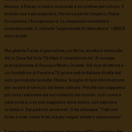
tecnica. A Kazan ci siamo avvicinati a un confine pericoloso. Il
mondo non è più unipolare, l’America perde l’impero, l’Italia
l’occasione, l’Europa muore. La situazione mondiale è
incandescente. E richiede “esperimenti di laboratorio”. I BRICS
sono pronti.
Margherita Furlan è giornalista, scrittrice, direttore editoriale
de La Casa Del Sole TV, https:// casadelsole.tv/. Si occupa
principalmente di Russia e Medio Oriente. Già vice direttrice e
co-fondatrice di Pandora TV, prima web tv italiana diretta dal
noto giornalista Giulietto Chiesa. Sceglie di fare informazione
per essere al servizio del bene comune. Perché non sappiamo
più cosa realmente sta succedendo nel mondo, così come a
casa nostra, e se non sappiamo dove siamo, non sapremo
orientarci. Dai padroni universali. O da chiunque. “Fatti non
foste a viver come bruti, ma per seguir virtute e canoscenza”.
È oggi, più che mai, necessario ritornare all’Etica del fare. Per