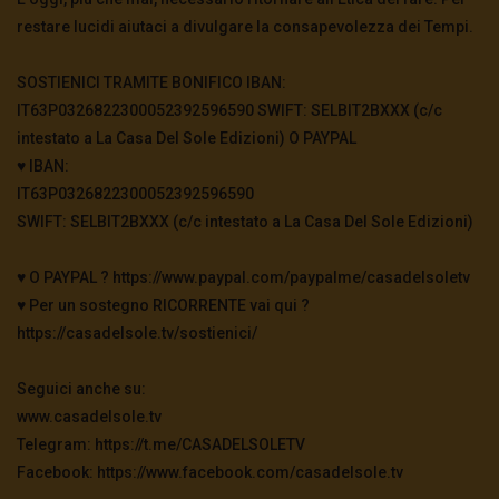
restare lucidi aiutaci a divulgare la consapevolezza dei Tempi.
SOSTIENICI TRAMITE BONIFICO IBAN:
IT63P0326822300052392596590 SWIFT: SELBIT2BXXX (c/c
intestato a La Casa Del Sole Edizioni) O PAYPAL
♥️ IBAN:
IT63P0326822300052392596590
SWIFT: SELBIT2BXXX (c/c intestato a La Casa Del Sole Edizioni)
♥️ O PAYPAL ? https://www.paypal.com/paypalme/casadelsoletv
♥️ Per un sostegno RICORRENTE vai qui ?
https://casadelsole.tv/sostienici/
Seguici anche su:
www.casadelsole.tv
Telegram: https://t.me/CASADELSOLETV
Facebook: https://www.facebook.com/casadelsole.tv