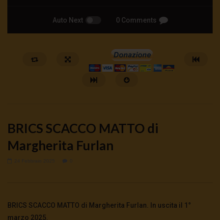
Auto Next
0 Comments
BRICS SCACCO MATTO di
Margherita Furlan
24 Febbraio 2025
0
Watch Later
🔴DRONI SI SCORTE NO | TG 05.08.26
🔴La borsa o la guerra | 
5 Agosto 2026
4 Agosto 2026
- LUD:
4 Agost
BRICS SCACCO MATTO di Margherita Furlan. In uscita il 1°
0
31
0
0
0
265
0
0
marzo 2025.