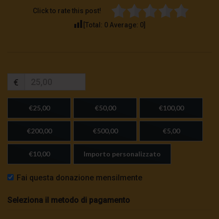
Click to rate this post!
[Total:
0
Average:
0
]
€
€25,00
€50,00
€100,00
€200,00
€500,00
€5,00
€10,00
Importo personalizzato
Fai questa donazione mensilmente
Seleziona il metodo di pagamento