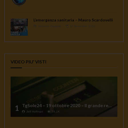
L’emergenza sanitaria – Mauro Scardovelli
Gennaro Gargiulo
17 Novembre 2020
VIDEO PIU' VISTI
TgSole24 – 19 ottobre 2020 – Il grande reset
1
Jeff Hoffman
78.1K