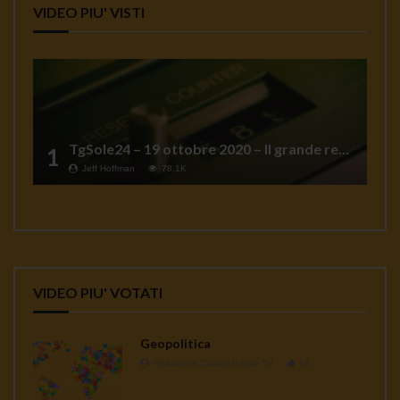
VIDEO PIU' VISTI
TgSole24 – 19 ottobre 2020 – Il grande reset
1
Jeff Hoffman
78.1K
VIDEO PIU' VOTATI
Geopolitica
Redazione Casa del Sole TV
1K