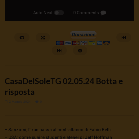
Auto Next
0 Comments
CasaDelSoleTG 02.05.24 Botta e
risposta
2 Maggio 2024
0
Watch Later
🔴DRONI SI SCORTE NO | TG 05.08.26
🔴La borsa o la guerra | 
5 Agosto 2026
4 Agosto 2026
- LUD:
4 Agost
– Sanzioni, l’Iran passa al contrattacco di Fabio Belli
0
67
0
0
0
310
0
0
– USA: come punire studenti e atenei di Jeff Hoffman