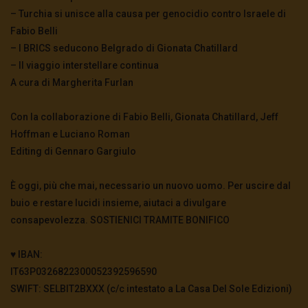
– Turchia si unisce alla causa per genocidio contro Israele di
Fabio Belli
– I BRICS seducono Belgrado di Gionata Chatillard
– Il viaggio interstellare continua
A cura di Margherita Furlan
Con la collaborazione di Fabio Belli, Gionata Chatillard, Jeff
Hoffman e Luciano Roman
Editing di Gennaro Gargiulo
È oggi, più che mai, necessario un nuovo uomo. Per uscire dal
buio e restare lucidi insieme, aiutaci a divulgare
consapevolezza. SOSTIENICI TRAMITE BONIFICO
♥️ IBAN:
IT63P0326822300052392596590
SWIFT: SELBIT2BXXX (c/c intestato a La Casa Del Sole Edizioni)