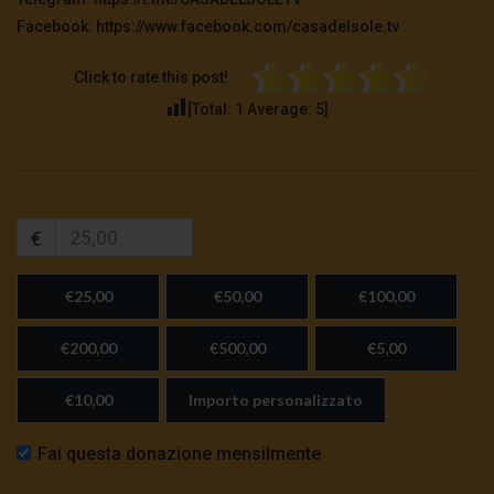
Facebook: https://www.facebook.com/casadelsole.tv
Click to rate this post!
[Total:
1
Average:
5
]
€
€25,00
€50,00
€100,00
€200,00
€500,00
€5,00
€10,00
Importo personalizzato
Fai questa donazione mensilmente