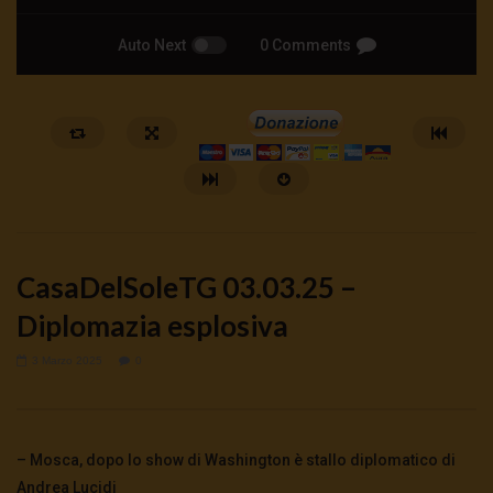
Auto Next
0 Comments
CasaDelSoleTG 03.03.25 –
Diplomazia esplosiva
3 Marzo 2025
0
Watch Later
🔴DRONI SI SCORTE NO | TG 05.08.26
🔴La borsa o la guerra | 
5 Agosto 2026
4 Agosto 2026
- LUD:
4 Agost
– Mosca, dopo lo show di Washington è stallo diplomatico di
0
61
0
0
0
283
0
0
Andrea Lucidi