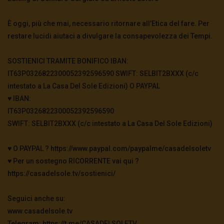
È oggi, più che mai, necessario ritornare all’Etica del fare. Per
restare lucidi aiutaci a divulgare la consapevolezza dei Tempi.
SOSTIENICI TRAMITE BONIFICO IBAN:
IT63P0326822300052392596590 SWIFT: SELBIT2BXXX (c/c
intestato a La Casa Del Sole Edizioni) O PAYPAL
♥️ IBAN:
IT63P0326822300052392596590
SWIFT: SELBIT2BXXX (c/c intestato a La Casa Del Sole Edizioni)
♥️ O PAYPAL ? https://www.paypal.com/paypalme/casadelsoletv
♥️ Per un sostegno RICORRENTE vai qui ?
https://casadelsole.tv/sostienici/
Seguici anche su:
www.casadelsole.tv
Telegram: https://t.me/CASADELSOLETV