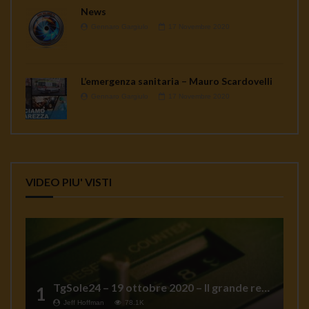
News
Gennaro Gargiulo
17 Novembre 2020
L’emergenza sanitaria – Mauro Scardovelli
Gennaro Gargiulo
17 Novembre 2020
VIDEO PIU' VISTI
TgSole24 – 19 ottobre 2020 – Il grande reset
1
Jeff Hoffman
78.1K