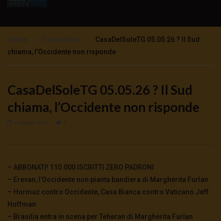
Ciò che tutti dovrebbero sapere
sull’emergenza – Mauro Scardovelli e
Stefano Manera
Home
Geopolitica
CasaDelSoleTG 05.05.26 ? Il Sud
2.4K
0
chiama, l’Occidente non risponde
Parlano i medici di base: la testimonianza di
Andrea Mangiagalli
CasaDelSoleTG 05.05.26 ? Il Sud
4.1K
0
chiama, l’Occidente non risponde
Mascherine all’aperto: costi e benefici –
5 Maggio 2026
0
Mauro Scardovelli commenta Alberto
Donzelli
3.6K
0
– ABBONATI! 110.000 ISCRITTI ZERO PADRONI
Emergenza sanitaria: La sintesi di Mauro
Scardovelli
– Erevan, l’Occidente non pianta bandiera di Margherita Furlan
4.4K
0
– Hormuz contro Occidente, Casa Bianca contro Vaticano Jeff
Hoffman
– Brasilia entra in scena per Teheran di Margherita Furlan
Si potevano salvare molte vite – Mauro