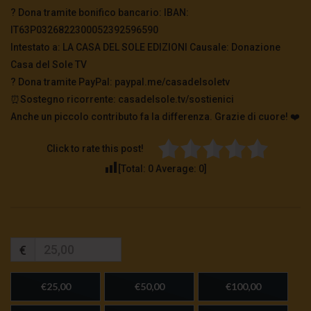
? Dona tramite bonifico bancario: IBAN:
IT63P0326822300052392596590
Intestato a: LA CASA DEL SOLE EDIZIONI Causale: Donazione
Casa del Sole TV
?️ Dona tramite PayPal: paypal.me/casadelsoletv
⏰Sostegno ricorrente: casadelsole.tv/sostienici
Anche un piccolo contributo fa la differenza. Grazie di cuore! ❤️
Click to rate this post!
[Total:
0
Average:
0
]
€
€25,00
€50,00
€100,00