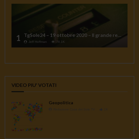
TgSole24 – 19 ottobre 2020 – Il grande reset
1
Jeff Hoffman
78.1K
VIDEO PIU' VOTATI
Geopolitica
Redazione Casa del Sole TV
1K