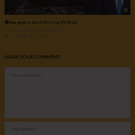
Wa
🔴Una guerra tira l’altra | tg 29.07.26
29 Luglio 2026
- LUD:
29 Luglio 2026
0
342
0
0
LEAVE YOUR COMMENT