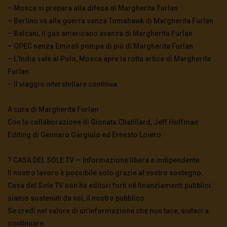
Scardovelli intervista Luigi Cavanna
– Mosca si prepara alla difesa di Margherita Furlan
2.4K
121
– Berlino va alla guerra senza Tomahawk di Margherita Furlan
– Balcani, il gas americano avanza di Margherita Furlan
– OPEC senza Emirati pompa di più di Margherita Furlan
A marzo si sapeva già tutto – Mauro
Scardovelli commenta il Dott. Pierluigi Viale
– L’India sale al Polo, Mosca apre la rotta artica di Margherita
3K
164
Furlan
– Il viaggio interstellare continua
Paura della pandemia o pandemia di paura?
– Mauro Scardovelli commenta Giorgio Palù
A cura di Margherita Furlan
4.9K
0
Con la collaborazione di Gionata Chatillard, Jeff Hoffman
Editing di Gennaro Gargiulo ed Ernesto Loiero
? CASA DEL SOLE TV — Informazione libera e indipendente
Il nostro lavoro è possibile solo grazie al vostro sostegno.
Casa del Sole TV non ha editori forti né finanziamenti pubblici:
siamo sostenuti da voi, il nostro pubblico.
Se credi nel valore di un’informazione che non tace, aiutaci a
continuare.