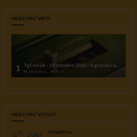
VIDEO PIU' VISTI
TgSole24 – 19 ottobre 2020 – Il grande reset
1
Jeff Hoffman
78.1K
VIDEO PIU' VOTATI
Geopolitica