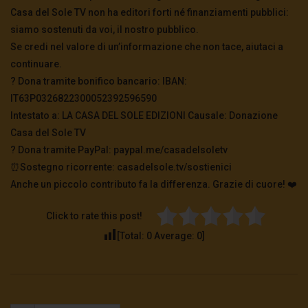
Casa del Sole TV non ha editori forti né finanziamenti pubblici:
siamo sostenuti da voi, il nostro pubblico.
Se credi nel valore di un’informazione che non tace, aiutaci a
continuare.
? Dona tramite bonifico bancario: IBAN:
IT63P0326822300052392596590
Intestato a: LA CASA DEL SOLE EDIZIONI Causale: Donazione
Casa del Sole TV
?️ Dona tramite PayPal: paypal.me/casadelsoletv
⏰Sostegno ricorrente: casadelsole.tv/sostienici
Anche un piccolo contributo fa la differenza. Grazie di cuore! ❤️
Click to rate this post!
[Total:
0
Average:
0
]