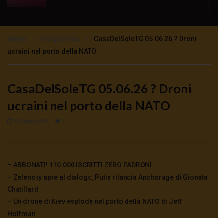
ETIOPIA MISERIA E SFRUTTAMENTO
COLONIALE
Home
Geopolitica
CasaDelSoleTG 05.06.26 ? Droni
1.6K
0
ucraini nel porto della NATO
Gli interessi italiani nella diga piu grande
d’Africa
CasaDelSoleTG 05.06.26 ? Droni
1.6K
0
ucraini nel porto della NATO
Canna da zucchero e biocarburante il nuovo
5 Giugno 2026
0
business spazza via le tribù etiopi
1.7K
0
– ABBONATI! 110.000 ISCRITTI ZERO PADRONI
– Zelensky apre al dialogo, Putin rilancia Anchorage di Gionata
Chatillard
– Un drone di Kiev esplode nel porto della NATO di Jeff
Hoffman