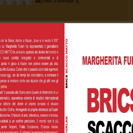
[Total:
0
Average:
0
]
00
€200,00
€500,00
 personalizzato