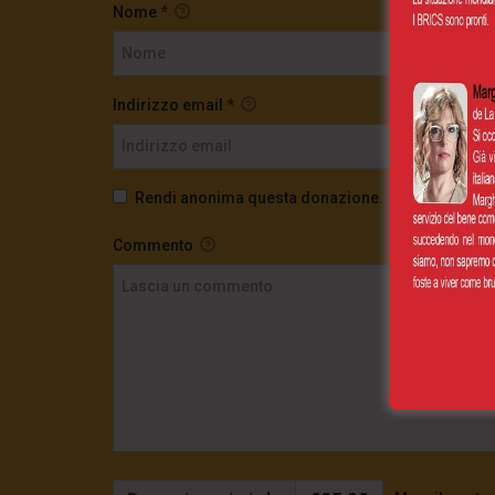
Nome
*
Indirizzo email
*
Rendi anonima questa donazione.
Commento