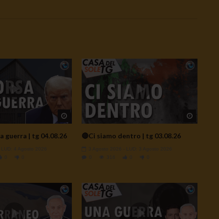
Watch Later
Watch L
a guerra | tg 04.08.26
🔴Ci siamo dentro | tg 03.08.26
- LUD:
4 Agosto 2026
3 Agosto 2026
- LUD:
3 Agosto 2026
0
0
0
316
0
0