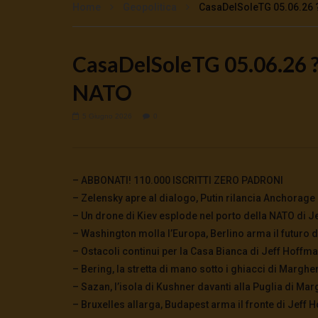
Home
Geopolitica
CasaDelSoleTG 05.06.26 ?
CasaDelSoleTG 05.06.26 ? 
Watch Later
NATO
🔴DRONI SI SCORTE NO | TG 05.08.26
🔴La borsa 
5 Agosto 2026
4 Agosto 2
0
59
0
0
0
280
5 Giugno 2026
0
– ABBONATI! 110.000 ISCRITTI ZERO PADRONI
– Zelensky apre al dialogo, Putin rilancia Anchorage 
– Un drone di Kiev esplode nel porto della NATO di 
– Washington molla l’Europa, Berlino arma il futuro 
– Ostacoli continui per la Casa Bianca di Jeff Hoffm
– Bering, la stretta di mano sotto i ghiacci di Marghe
– Sazan, l’isola di Kushner davanti alla Puglia di Mar
– Bruxelles allarga, Budapest arma il fronte di Jeff 