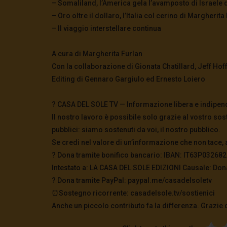
– Somaliland, l’America gela l’avamposto di Israele 
– Oro oltre il dollaro, l’Italia col cerino di Margherita
– Il viaggio interstellare continua
A cura di Margherita Furlan
Con la collaborazione di Gionata Chatillard, Jeff Ho
Editing di Gennaro Gargiulo ed Ernesto Loiero
? CASA DEL SOLE TV — Informazione libera e indipen
Il nostro lavoro è possibile solo grazie al vostro sos
pubblici: siamo sostenuti da voi, il nostro pubblico.
Se credi nel valore di un’informazione che non tace, 
? Dona tramite bonifico bancario: IBAN: IT63P0326
Intestato a: LA CASA DEL SOLE EDIZIONI Causale: Don
?️ Dona tramite PayPal: paypal.me/casadelsoletv
⏰Sostegno ricorrente: casadelsole.tv/sostienici
Anche un piccolo contributo fa la differenza. Grazie 