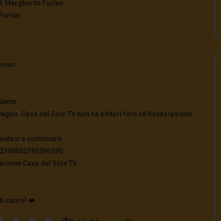
di Margherita Furlan
 Furlan
ffman
dente
tegno. Casa del Sole TV non ha editori forti né finanziamenti
aiutaci a continuare.
822300052392596590
azione Casa del Sole TV
di cuore! ❤️