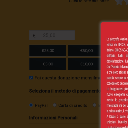
Click to rate this post!
€
€25,00
€50,00
€100,
€5,00
€10,00
Importo
Fai questa donazione mensilmente
Seleziona il metodo di pagamento
PayPal
Carta di credito
Bonifico SEPA
Informazioni Personali