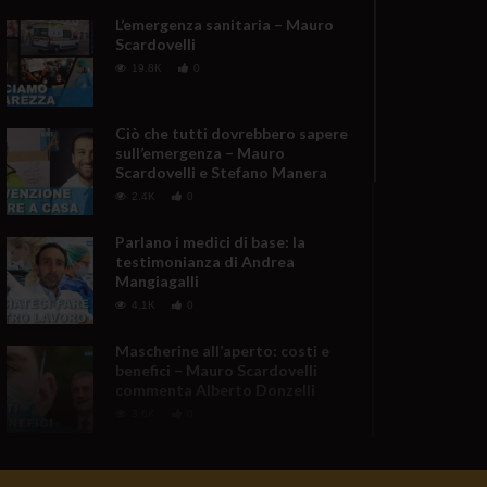
L’emergenza sanitaria – Mauro
Scardovelli
19.8K
0
Ciò che tutti dovrebbero sapere
sull’emergenza – Mauro
Scardovelli e Stefano Manera
2.4K
0
Parlano i medici di base: la
testimonianza di Andrea
Mangiagalli
4.1K
0
Mascherine all’aperto: costi e
benefici – Mauro Scardovelli
commenta Alberto Donzelli
3.6K
0
Emergenza sanitaria: La sintesi
di Mauro Scardovelli