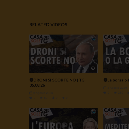
RELATED VIDEOS
Watch Later
🔴DRONI SI SCORTE NO | TG
🔴La borsa o l
05.08.26
4 Agosto 2026
0
280
5 Agosto 2026
0
59
0
0