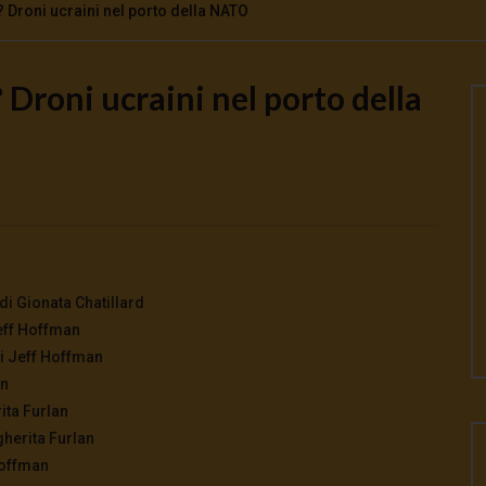
 Droni ucraini nel porto della NATO
Droni ucraini nel porto della
Watch Later
o la guerra | tg 04.08.26
🔴Ci siamo dentro | tg 03.08.26
026
- LUD:
4 Agosto 2026
3 Agosto 2026
- LUD:
3 Agosto 2026
0
0
0
316
0
0
di Gionata Chatillard
Jeff Hoffman
di Jeff Hoffman
an
rita Furlan
gherita Furlan
Hoffman