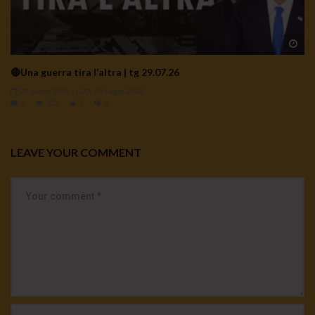
Wa
🔴Una guerra tira l’altra | tg 29.07.26
29 Luglio 2026
- LUD:
29 Luglio 2026
0
335
0
0
LEAVE YOUR COMMENT