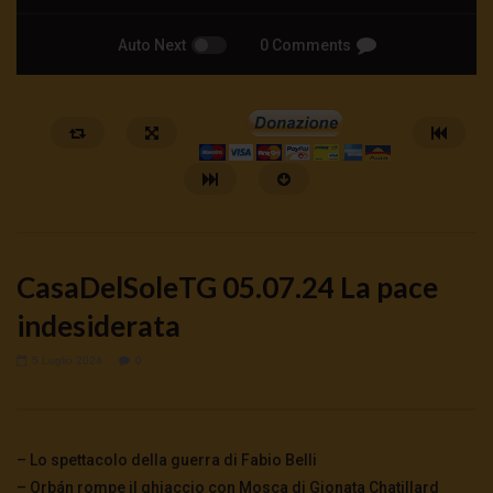
Auto Next
0 Comments
CasaDelSoleTG 05.07.24 La pace
indesiderata
5 Luglio 2024
0
Watch Later
🔴DRONI SI SCORTE NO | TG 05.08.26
🔴La borsa o la guerra | 
5 Agosto 2026
4 Agosto 2026
- LUD:
4 Agost
– Lo spettacolo della guerra di Fabio Belli
0
42
0
0
0
271
0
0
– Orbán rompe il ghiaccio con Mosca di Gionata Chatillard