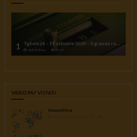
TgSole24 – 19 ottobre 2020 – Il grande reset
1
Jeff Hoffman
78.1K
VIDEO PIU' VOTATI
Geopolitica
Redazione Casa del Sole TV
1K