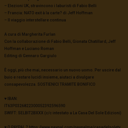
– Elezioni UK, stravincono i laburisti di Fabio Belli
– Francia: NATO exit à la carte? di Jeff Hoffman
– Il viaggio interstellare continua
A cura di Margherita Furlan
Con la collaborazione di Fabio Belli, Gionata Chatillard, Jeff
Hoffman e Luciano Roman
Editing di Gennaro Gargiulo
È oggi, più che mai, necessario un nuovo uomo. Per uscire dal
buio e restare lucidi insieme, aiutaci a divulgare
consapevolezza. SOSTIENICI TRAMITE BONIFICO
♥️ IBAN:
IT63P0326822300052392596590
SWIFT: SELBIT2BXXX (c/c intestato a La Casa Del Sole Edizioni)
♥️ O PAYPAL ? https://www.paypal.com/paypalme/casadelsoletv