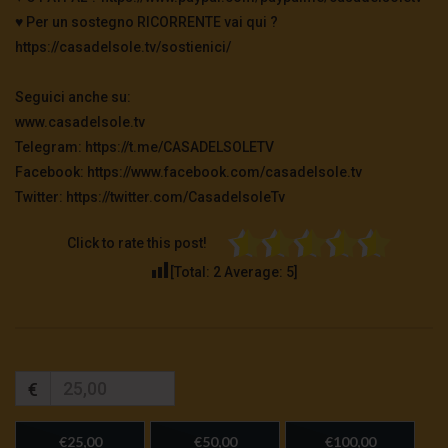
♥️ Per un sostegno RICORRENTE vai qui ?
https://casadelsole.tv/sostienici/
Seguici anche su:
www.casadelsole.tv
Telegram: https://t.me/CASADELSOLETV
Facebook: https://www.facebook.com/casadelsole.tv
Twitter: https://twitter.com/CasadelsoleTv
Click to rate this post!
[Total:
2
Average:
5
]
€
€25,00
€50,00
€100,00