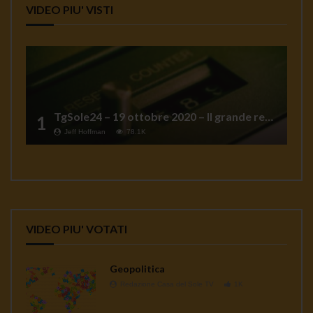
VIDEO PIU' VISTI
TgSole24 – 19 ottobre 2020 – Il grande reset
1
Jeff Hoffman
78.1K
VIDEO PIU' VOTATI
Geopolitica
Redazione Casa del Sole TV
1K