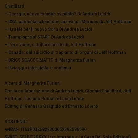
Chatillard
– Georgia, nuovo maidan sventato? Di Andrea Lucidi
– USA: aumenta la tensione, arrivano i Marines di Jeff Hoffman
– Israele per il nuovo Schà Di Andrea Lucidi
– Trump apre al START Di Andrea Lucidi
– L’oro vince, il dollaro perde di Jeff Hoffman
– Canada: dal suicidio al trapianto di organi di Jeff Hoffman
– BRICS SCACCO MATTO di Margherita Furlan
– Il viaggio interstellare continua
A cura di Margherita Furlan
Con la collaborazione di Andrea Lucidi, Gionata Chatillard, Jeff
Hoffman, Luciano Roman e Lucia Limite
Editing di Gennaro Gargiulo ed Ernesto Loiero
SOSTIENICI
❤️IBAN: IT63P0326822300052392596590
SWIFT: SELBIT2BXXX (c/c intestato a La Casa Del Sole Edizioni)