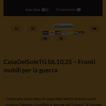
Auto Next
0 Comments
CasaDelSoleTG 06.10.25 – Fronti
mobili per la guerra
6 Ottobre 2025
0
Watch Later
🔴DRONI SI SCORTE NO | TG 05.08.26
🔴La borsa o la guerra | 
5 Agosto 2026
4 Agosto 2026
- LUD:
4 Agost
– Venezuela, nuovi attacchi dagli Stati Uniti Di Andrea Lucidi
0
79
0
0
0
315
0
0
– India vs Pakistan, il conflitto si sposta sull’Oceano? di Gionata