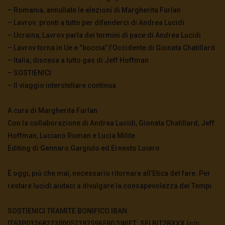
– Romania, annullate le elezioni di Margherita Furlan
– Lavrov: pronti a tutto per difenderci di Andrea Lucidi
– Ucraina, Lavrov parla dei termini di pace di Andrea Lucidi
– Lavrov torna in Ue e “boccia” l’Occidente di Gionata Chatillard
– Italia, discesa a tutto gas di Jeff Hoffman
– SOSTIENICI
– Il viaggio interstellare continua
A cura di Margherita Furlan
Con la collaborazione di Andrea Lucidi, Gionata Chatillard, Jeff
Hoffman, Luciano Roman e Lucia Milite
Editing di Gennaro Gargiulo ed Ernesto Loiero
È oggi, più che mai, necessario ritornare all’Etica del fare. Per
restare lucidi aiutaci a divulgare la consapevolezza dei Tempi.
SOSTIENICI TRAMITE BONIFICO IBAN:
IT63P0326822300052392596590 SWIFT: SELBIT2BXXX (c/c