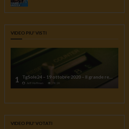
VIDEO PIU' VISTI
TgSole24 – 19 ottobre 2020 – Il grande reset
1
Jeff Hoffman
78.1K
VIDEO PIU' VOTATI