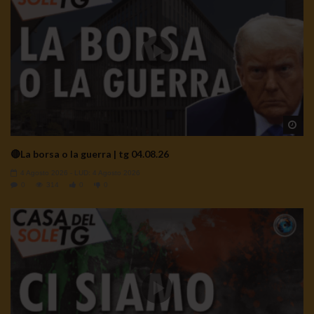
Wa
🔴La borsa o la guerra | tg 04.08.26
4 Agosto 2026
- LUD:
4 Agosto 2026
0
314
0
0