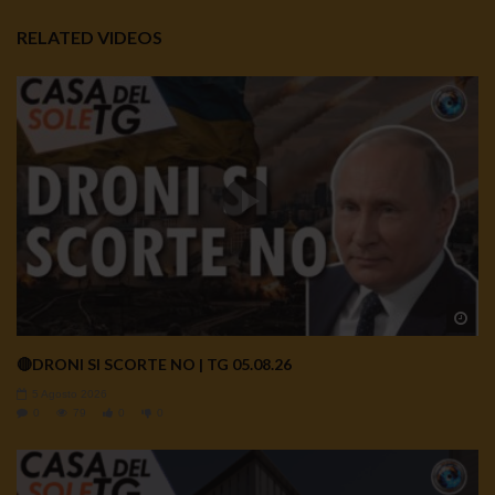
RELATED VIDEOS
Wa
🔴DRONI SI SCORTE NO | TG 05.08.26
5 Agosto 2026
0
79
0
0