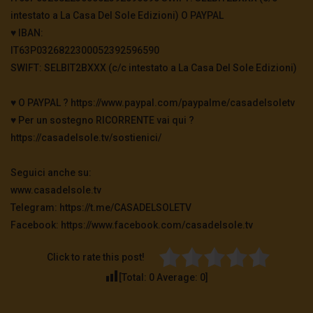
intestato a La Casa Del Sole Edizioni) O PAYPAL
♥️ IBAN:
IT63P0326822300052392596590
SWIFT: SELBIT2BXXX (c/c intestato a La Casa Del Sole Edizioni)
♥️ O PAYPAL ? https://www.paypal.com/paypalme/casadelsoletv
♥️ Per un sostegno RICORRENTE vai qui ?
https://casadelsole.tv/sostienici/
Seguici anche su:
www.casadelsole.tv
Telegram: https://t.me/CASADELSOLETV
Facebook: https://www.facebook.com/casadelsole.tv
Click to rate this post!
[Total:
0
Average:
0
]