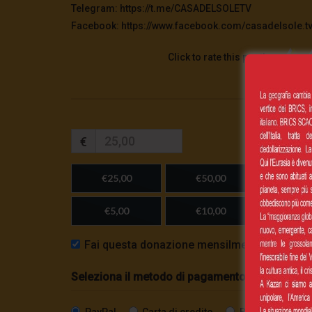
Telegram: https://t.me/CASADELSOLETV
Facebook: https://www.facebook.com/casadelsole.t
Click to rate this post!
€
€25,00
€50,00
€100,
€5,00
€10,00
Importo
Fai questa donazione mensilmente
Seleziona il metodo di pagamento
PayPal
Carta di credito
Bonifico SEPA