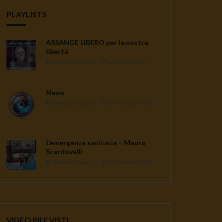
PLAYLISTS
ASSANGE LIBERO per la nostra
libertà
Gennaro Gargiulo
1 Febbraio 2021
News
Gennaro Gargiulo
17 Novembre 2020
L’emergenza sanitaria – Mauro
Scardovelli
Gennaro Gargiulo
17 Novembre 2020
VIDEO PIU' VISTI