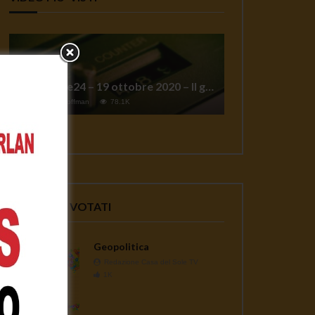
TgSole24 – 19 ottobre 2020 – Il grande reset
1
Jeff Hoffman
78.1K
VIDEO PIU' VOTATI
Geopolitica
Redazione Casa del Sole TV
1K