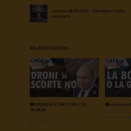
Levante 08.01.2025 – Sala libera, Italia
occupata
RELATED VIDEOS
Watch Later
🔴DRONI SI SCORTE NO | TG
🔴La borsa o l
05.08.26
4 Agosto 2026
0
264
5 Agosto 2026
0
30
0
0