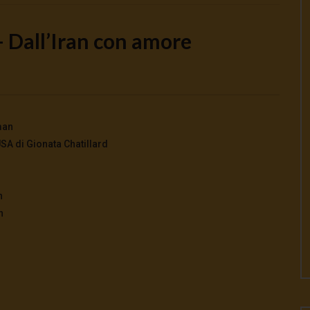
 Dall’Iran con amore
Watch Later
o la guerra | tg 04.08.26
🔴Ci siamo dentro | tg 03.08.26
fman
026
- LUD:
4 Agosto 2026
3 Agosto 2026
- LUD:
3 Agosto 2026
A di Gionata Chatillard
0
0
0
292
0
0
n
n