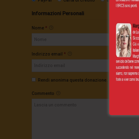
Informazioni Personali
Nome
*
Indirizzo email
*
Rendi anonima questa donazione.
Commento