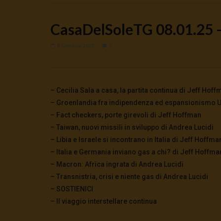
CasaDelSoleTG 08.01.25 –
8 Gennaio 2025
0
Watch Later
🔴DRONI SI SCORTE NO | TG 05.08.26
🔴La borsa 
– Cecilia Sala a casa, la partita continua di Jeff Hof
5 Agosto 2026
4 Agosto 2
– Groenlandia fra indipendenza ed espansionismo US
0
30
0
0
0
264
– Fact checkers, porte girevoli di Jeff Hoffman
– Taiwan, nuovi missili in sviluppo di Andrea Lucidi
– Libia e Israele si incontrano in Italia di Jeff Hoffma
– Italia e Germania inviano gas a chi? di Jeff Hoffma
– Macron: Africa ingrata di Andrea Lucidi
– Transnistria, crisi e niente gas di Andrea Lucidi
– SOSTIENICI
– Il viaggio interstellare continua