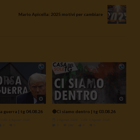
Mario Apicella: 2025 motivi per cambiare
Watch Later
Watch L
a guerra | tg 04.08.26
🔴Ci siamo dentro | tg 03.08.26
- LUD:
4 Agosto 2026
3 Agosto 2026
- LUD:
3 Agosto 2026
0
0
0
292
0
0