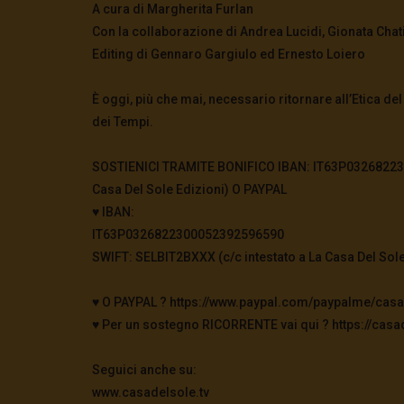
A cura di Margherita Furlan
Con la collaborazione di Andrea Lucidi, Gionata Chat
Editing di Gennaro Gargiulo ed Ernesto Loiero
È oggi, più che mai, necessario ritornare all’Etica de
dei Tempi.
SOSTIENICI TRAMITE BONIFICO IBAN: IT63P032682230
Casa Del Sole Edizioni) O PAYPAL
♥️ IBAN:
IT63P0326822300052392596590
SWIFT: SELBIT2BXXX (c/c intestato a La Casa Del Sole
♥️ O PAYPAL ? https://www.paypal.com/paypalme/casa
♥️ Per un sostegno RICORRENTE vai qui ? https://casad
Seguici anche su:
www.casadelsole.tv