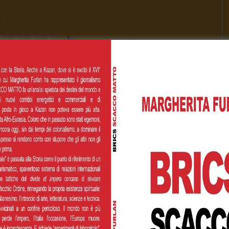
v
[Total:
1
Average:
5
]
00
€200,00
€500,00
 personalizzato