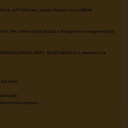
illard, Jeff Hoffman, Luciano Roman e Lucia Milite
l fare. Per restare lucidi aiutaci a divulgare la consapevolezza
0052392596590 SWIFT: SELBIT2BXXX (c/c intestato a La
 Edizioni)
delsoletv
elsole.tv/sostienici/