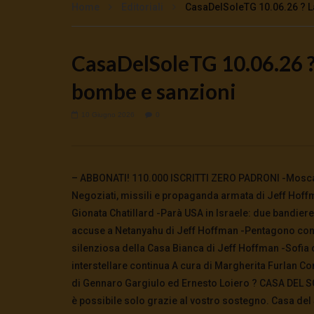
Home
Editoriali
CasaDelSoleTG 10.06.26 ? L
CasaDelSoleTG 10.06.26 ? 
Watch Later
bombe e sanzioni
🔴DRONI SI SCORTE NO | TG 05.08.26
🔴La borsa 
5 Agosto 2026
4 Agosto 2
0
42
0
0
0
269
10 Giugno 2026
0
– ABBONATI! 110.000 ISCRITTI ZERO PADRONI -Mosca ap
Negoziati, missili e propaganda armata di Jeff Hoff
Gionata Chatillard -Parà USA in Israele: due bandier
accuse a Netanyahu di Jeff Hoffman -Pentagono contr
silenziosa della Casa Bianca di Jeff Hoffman -Sofia ch
interstellare continua A cura di Margherita Furlan Co
di Gennaro Gargiulo ed Ernesto Loiero ? CASA DEL SO
è possibile solo grazie al vostro sostegno. Casa del 