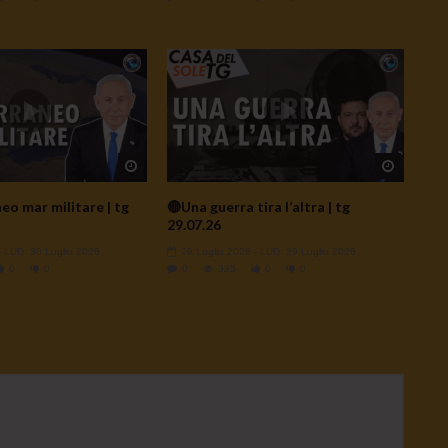
Watch Later
Watch L
o mar militare | tg
🔴Una guerra tira l’altra | tg
29.07.26
- LUD:
30 Luglio 2026
29 Luglio 2026
- LUD:
29 Luglio 2026
0
0
0
335
0
0