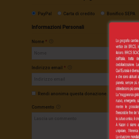
PayPal
Carta di credito
Bonifico SEPA
Informazioni Personali
Nome
*
Indirizzo email
*
Rendi anonima questa donazione.
Commento