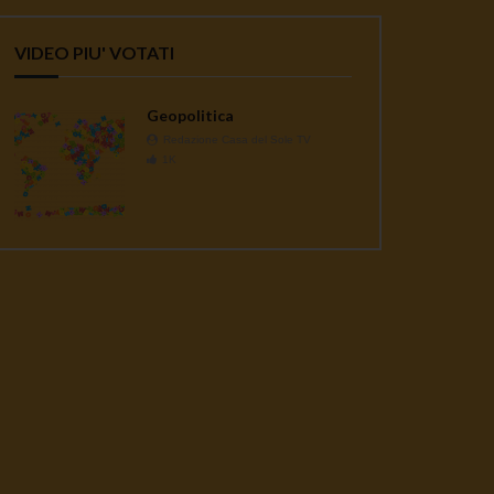
VIDEO PIU' VOTATI
Geopolitica
Redazione Casa del Sole TV
1K
ater