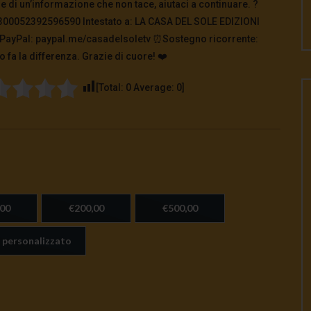
ore di un’informazione che non tace, aiutaci a continuare. ?
2300052392596590 Intestato a: LA CASA DEL SOLE EDIZIONI
e PayPal: paypal.me/casadelsoletv ⏰Sostegno ricorrente:
 fa la differenza. Grazie di cuore! ❤️
[Total:
0
Average:
0
]
00
€200,00
€500,00
 personalizzato