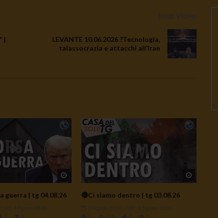
Next Video
 |
LEVANTE 10.06.2026 ?Tecnologia,
talassocrazia e attacchi all’Iran
Watch Later
Watch L
a guerra | tg 04.08.26
🔴Ci siamo dentro | tg 03.08.26
- LUD:
4 Agosto 2026
3 Agosto 2026
- LUD:
3 Agosto 2026
0
0
0
295
0
0