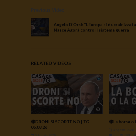
Previous Video
Angelo D’Orsi: “L’Europa si è ucrainizzata”
Nasce Agorà contro il sistema guerra
RELATED VIDEOS
Watch Later
🔴DRONI SI SCORTE NO | TG
🔴La borsa o l
05.08.26
4 Agosto 2026
0
269
5 Agosto 2026