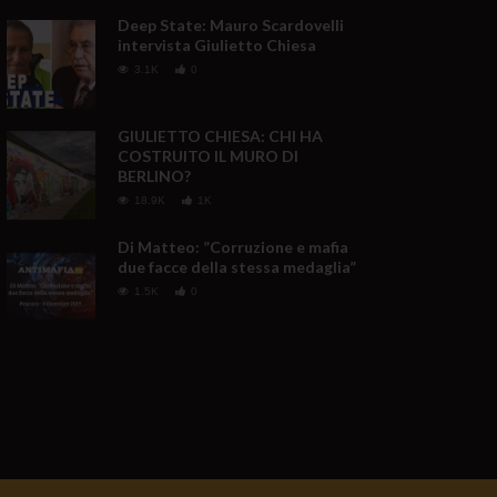
Deep State: Mauro Scardovelli
intervista Giulietto Chiesa
3.1K
0
GIULIETTO CHIESA: CHI HA
COSTRUITO IL MURO DI
BERLINO?
18.9K
1K
Di Matteo: ”Corruzione e mafia
due facce della stessa medaglia”
1.5K
0