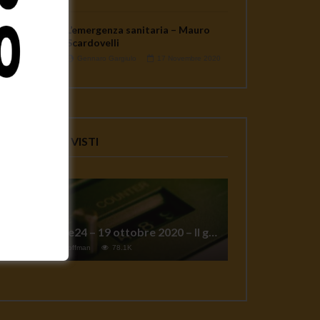
L’emergenza sanitaria – Mauro
Scardovelli
Gennaro Gargiulo
17 Novembre 2020
VIDEO PIU' VISTI
TgSole24 – 19 ottobre 2020 – Il grande reset
1
Jeff Hoffman
78.1K