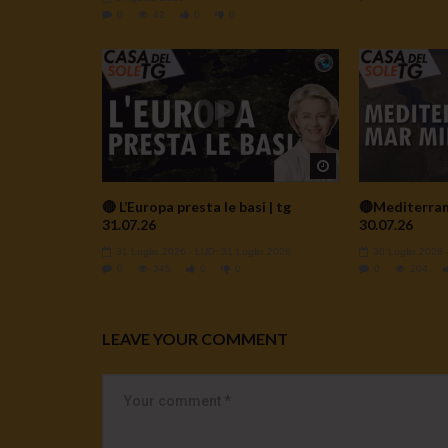
0
42
0
0
Watch Later
🔴 L’Europa presta le basi | tg
🔴Mediterrane
31.07.26
30.07.26
31 Luglio 2026
- LUD:
31 Luglio 2026
30 Luglio 2026
0
345
0
0
0
204
LEAVE YOUR COMMENT