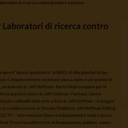
aboratori di ricerca contro bombe e sanzioni
Laboratori di ricerca contro
Watch Later
o la guerra | tg 04.08.26
🔴Ci siamo dentro | tg 03.08.26
026
- LUD:
4 Agosto 2026
3 Agosto 2026
- LUD:
3 Agosto 2026
0
0
0
295
0
0
re il “tavolo quantistico” ai BRICS di Margherita Furlan -
man -L’espansionismo israeliano passa dalle isole greche di
e, un esercito di Jeff Hoffman -Karim Khan sospeso per le
o le big tech cinesi di Jeff Hoffman -Farmaci: l’arma
iude i rubinetti delle armi a Kiev di Jeff Hoffman – Il viaggio
n la collaborazione di Gionata Chatillard, Jeff Hoffman Editing
LE TV — Informazione libera e indipendente Il nostro lavoro
Sole TV non ha editori forti né finanziamenti pubblici: siamo