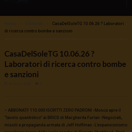
No alle bombe nucleari in Italia: sicurezza
sovranità neutralità
Home
Editoriali
CasaDelSoleTG 10.06.26 ? Laboratori
1.7K
757
di ricerca contro bombe e sanzioni
CHE GUERRA SARÀ? INTERVISTA AL
GENERALE FABIO MINI
CasaDelSoleTG 10.06.26 ?
4.2K
51
Laboratori di ricerca contro bombe
e sanzioni
10 Giugno 2026
0
– ABBONATI! 110.000 ISCRITTI ZERO PADRONI -Mosca apre il
“tavolo quantistico” ai BRICS di Margherita Furlan -Negoziati,
missili e propaganda armata di Jeff Hoffman -L’espansionismo