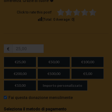
differenza. Grazie di cuore! ❤️
Click to rate this post!
[Total:
0
Average:
0
]
€
€25,00
€50,00
€100,00
€200,00
€500,00
€5,00
€10,00
Importo personalizzato
Fai questa donazione mensilmente
Seleziona il metodo di pagamento