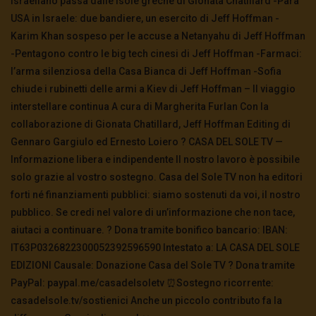
israeliano passa dalle isole greche di Gionata Chatillard -Parà
USA in Israele: due bandiere, un esercito di Jeff Hoffman -
Karim Khan sospeso per le accuse a Netanyahu di Jeff Hoffman
-Pentagono contro le big tech cinesi di Jeff Hoffman -Farmaci:
l’arma silenziosa della Casa Bianca di Jeff Hoffman -Sofia
chiude i rubinetti delle armi a Kiev di Jeff Hoffman – Il viaggio
interstellare continua A cura di Margherita Furlan Con la
collaborazione di Gionata Chatillard, Jeff Hoffman Editing di
Gennaro Gargiulo ed Ernesto Loiero ? CASA DEL SOLE TV —
Informazione libera e indipendente Il nostro lavoro è possibile
solo grazie al vostro sostegno. Casa del Sole TV non ha editori
forti né finanziamenti pubblici: siamo sostenuti da voi, il nostro
pubblico. Se credi nel valore di un’informazione che non tace,
aiutaci a continuare. ? Dona tramite bonifico bancario: IBAN:
IT63P0326822300052392596590 Intestato a: LA CASA DEL SOLE
EDIZIONI Causale: Donazione Casa del Sole TV ?️ Dona tramite
PayPal: paypal.me/casadelsoletv ⏰Sostegno ricorrente:
casadelsole.tv/sostienici Anche un piccolo contributo fa la