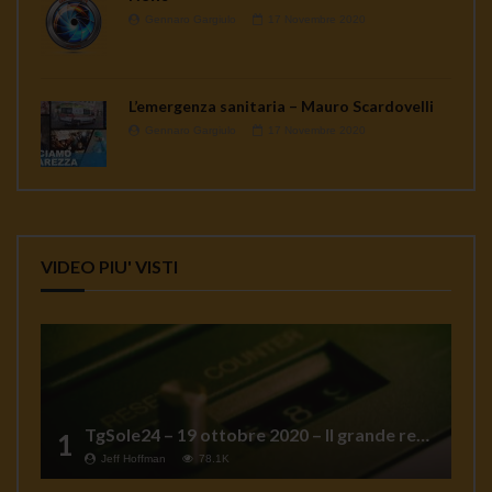
Gennaro Gargiulo
17 Novembre 2020
L’emergenza sanitaria – Mauro Scardovelli
Gennaro Gargiulo
17 Novembre 2020
VIDEO PIU' VISTI
TgSole24 – 19 ottobre 2020 – Il grande reset
1
Jeff Hoffman
78.1K