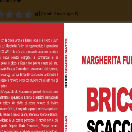
di cuore! ❤️
[Total:
0
Average:
0
]
00
€200,00
€500,00
 personalizzato