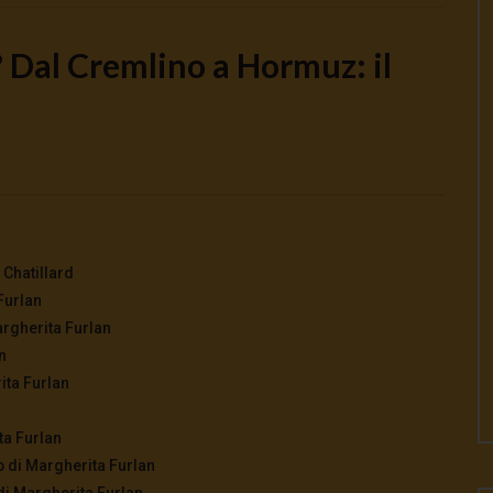
 Dal Cremlino a Hormuz: il
Watch Later
o la guerra | tg 04.08.26
🔴Ci siamo dentro | tg 03.08.26
026
- LUD:
4 Agosto 2026
3 Agosto 2026
- LUD:
3 Agosto 2026
0
0
0
316
0
0
 Chatillard
Furlan
argherita Furlan
n
ita Furlan
ta Furlan
mp di Margherita Furlan
di Margherita Furlan