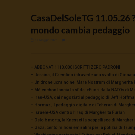
CasaDelSoleTG 11.05.26 ?
mondo cambia pedaggio
11 Maggio 2026
0
Watch Later
🔴DRONI SI SCORTE NO | TG 05.08.26
🔴La borsa 
5 Agosto 2026
4 Agosto 2
0
59
0
0
0
280
– ABBONATI! 110.000 ISCRITTI ZERO PADRONI
– Ucraina, il Cremlino intravede una svolta di Gionata
– Un drone ucraino nel Mare Nostrum di Margherita 
– Mélenchon lancia la sfida: «Fuori dalla NATO» di M
– Iran-USA, dai negoziati al pedaggio di Jeff Hoffma
– Hormuz, il pedaggio digitale di Teheran di Margher
– Israele-USA dentro l’Iraq di Margherita Furlan
– Oslo è morta, la Knesset la seppellisce di Margheri
– Gaza, cento milioni emiratini per la polizia di Tru
– Washington corteggia l’Eritrea per Bab el-Mandeb 