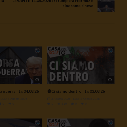
ia
LEVANTE 11.05.2026 ??Trump tra Hormuz e
sindrome cinese
Watch Later
Watch L
a guerra | tg 04.08.26
🔴Ci siamo dentro | tg 03.08.26
- LUD:
4 Agosto 2026
3 Agosto 2026
- LUD:
3 Agosto 2026
0
0
0
316
0
0