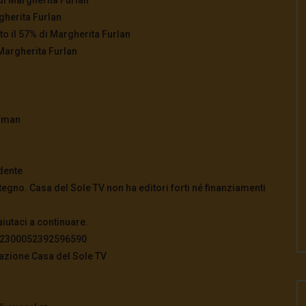
gherita Furlan
to il 57% di Margherita Furlan
Margherita Furlan
ffman
dente
tegno. Casa del Sole TV non ha editori forti né finanziamenti
aiutaci a continuare.
822300052392596590
azione Casa del Sole TV