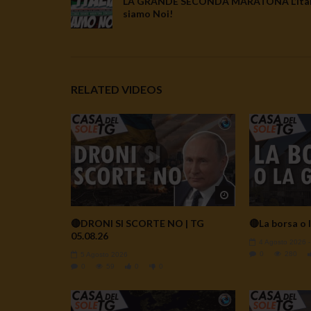
LA GRANDE SECONDA MARATONA L’Ital
siamo Noi!
RELATED VIDEOS
Watch Later
🔴DRONI SI SCORTE NO | TG
🔴La borsa o l
05.08.26
4 Agosto 2026
0
280
5 Agosto 2026
0
59
0
0