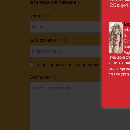
Informazioni Personali
Nome
*
Indirizzo email
*
Rendi anonima questa donazione.
Commento