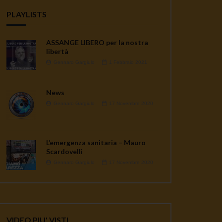
PLAYLISTS
ASSANGE LIBERO per la nostra
libertà
Gennaro Gargiulo
1 Febbraio 2021
News
Gennaro Gargiulo
17 Novembre 2020
L’emergenza sanitaria – Mauro
Scardovelli
Gennaro Gargiulo
17 Novembre 2020
VIDEO PIU' VISTI