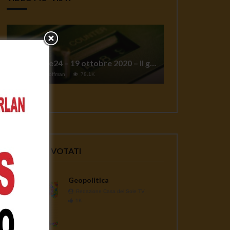
TgSole24 – 19 ottobre 2020 – Il grande reset
1
Jeff Hoffman
78.1K
VIDEO PIU' VOTATI
Geopolitica
Redazione Casa del Sole TV
1K