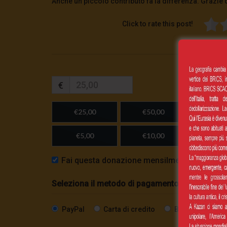
Anche un piccolo contributo fa la differenza. Grazie 
Click to rate this post!
€
€25,00
€50,00
€100,
€5,00
€10,00
Importo
Fai questa donazione mensilmente
Seleziona il metodo di pagamento
PayPal
Carta di credito
Bonifico SEPA