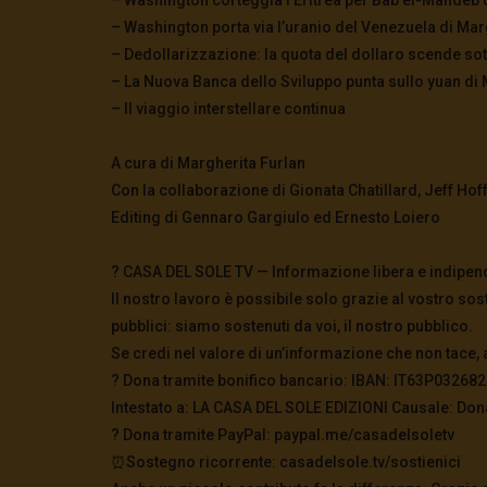
– Washington porta via l’uranio del Venezuela di Mar
– Dedollarizzazione: la quota del dollaro scende sot
– La Nuova Banca dello Sviluppo punta sullo yuan di 
– Il viaggio interstellare continua
A cura di Margherita Furlan
Con la collaborazione di Gionata Chatillard, Jeff Ho
Editing di Gennaro Gargiulo ed Ernesto Loiero
? CASA DEL SOLE TV — Informazione libera e indipen
Il nostro lavoro è possibile solo grazie al vostro sos
pubblici: siamo sostenuti da voi, il nostro pubblico.
Se credi nel valore di un’informazione che non tace, 
? Dona tramite bonifico bancario: IBAN: IT63P0326
Intestato a: LA CASA DEL SOLE EDIZIONI Causale: Don
?️ Dona tramite PayPal: paypal.me/casadelsoletv
⏰Sostegno ricorrente: casadelsole.tv/sostienici