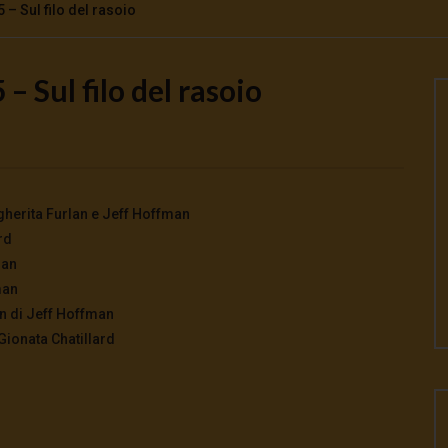
– Sul filo del rasoio
 Sul filo del rasoio
Watch Later
o la guerra | tg 04.08.26
🔴Ci siamo dentro | tg 03.08.26
026
- LUD:
4 Agosto 2026
3 Agosto 2026
- LUD:
3 Agosto 2026
0
0
0
295
0
0
rgherita Furlan e Jeff Hoffman
rd
man
man
n di Jeff Hoffman
Gionata Chatillard