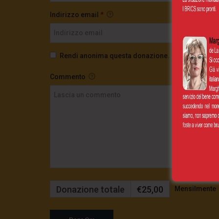
Indirizzo email
*
Rendi anonima questa donazione.
Commento
Donazione totale
€25,00
Mensilmente