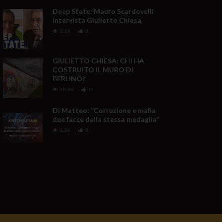
Deep State: Mauro Scardovelli
intervista Giulietto Chiesa
3.1K
0
GIULIETTO CHIESA: CHI HA
COSTRUITO IL MURO DI
BERLINO?
18.9K
1K
Di Matteo: ”Corruzione e mafia
due facce della stessa medaglia”
1.5K
0