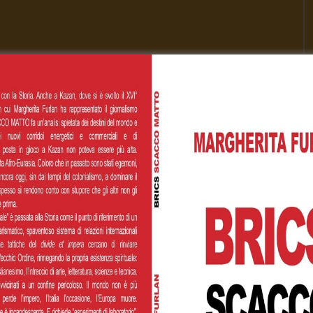
00
€200,00
€500,00
 personalizzato
Cognome