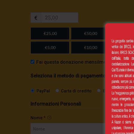
€
€25,00
€50,00
€100,
€5,00
€10,00
Importo
Fai questa donazione mensilmente
Seleziona il metodo di pagamento
PayPal
Carta di credito
Bonifico SEPA
Informazioni Personali
Nome
*