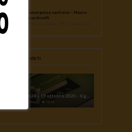
L’emergenza sanitaria – Mauro
Scardovelli
Gennaro Gargiulo
17 Novembre 2020
VIDEO PIU' VISTI
TgSole24 – 19 ottobre 2020 – Il grande reset
1
Jeff Hoffman
78.1K