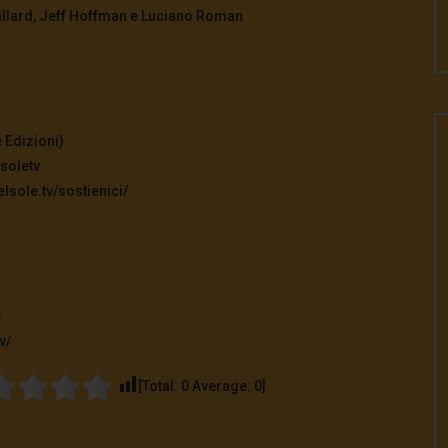
tillard, Jeff Hoffman e Luciano Roman
 Edizioni)
soletv
lsole.tv/sostienici/
v
v/
[Total:
0
Average:
0
]