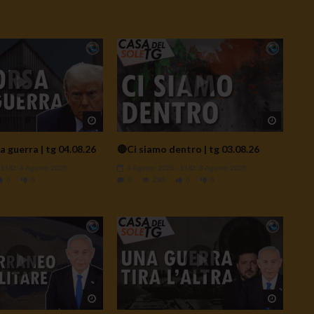
Watch Later
Watch L
a guerra | tg 04.08.26
🔴Ci siamo dentro | tg 03.08.26
- LUD:
4 Agosto 2026
3 Agosto 2026
- LUD:
3 Agosto 2026
0
0
0
295
0
0
Watch Later
Watch L