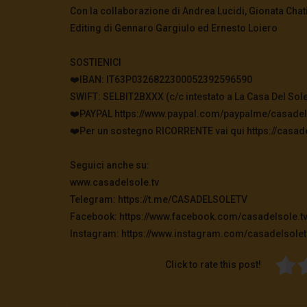
Con la collaborazione di Andrea Lucidi, Gionata Cha
Editing di Gennaro Gargiulo ed Ernesto Loiero
SOSTIENICI
❤️IBAN: IT63P0326822300052392596590
SWIFT: SELBIT2BXXX (c/c intestato a La Casa Del Sole
❤️PAYPAL https://www.paypal.com/paypalme/casadel
❤️Per un sostegno RICORRENTE vai qui https://casade
Seguici anche su:
www.casadelsole.tv
Telegram: https://t.me/CASADELSOLETV
Facebook: https://www.facebook.com/casadelsole.t
Instagram: https://www.instagram.com/casadelsolet
Click to rate this post!