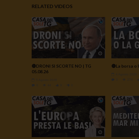
RELATED VIDEOS
Watch Later
🔴DRONI SI SCORTE NO | TG
🔴La borsa o l
05.08.26
4 Agosto 2026
0
274
5 Agosto 2026
0
44
0
0
Watch Later