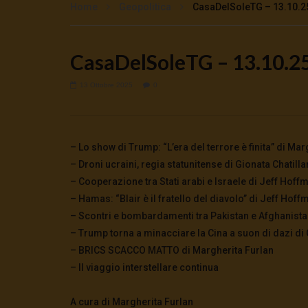
Home
Geopolitica
CasaDelSoleTG – 13.10.25 
CasaDelSoleTG – 13.10.25 –
Watch Later
🔴DRONI SI SCORTE NO | TG 05.08.26
🔴La borsa 
13 Ottobre 2025
0
5 Agosto 2026
4 Agosto 2
0
44
0
0
0
274
– Lo show di Trump: “L’era del terrore è finita” di Ma
– Droni ucraini, regia statunitense di Gionata Chatilla
– Cooperazione tra Stati arabi e Israele di Jeff Hoff
– Hamas: “Blair è il fratello del diavolo” di Jeff Hoff
– Scontri e bombardamenti tra Pakistan e Afghanista
– Trump torna a minacciare la Cina a suon di dazi di 
– BRICS SCACCO MATTO di Margherita Furlan
– Il viaggio interstellare continua
A cura di Margherita Furlan