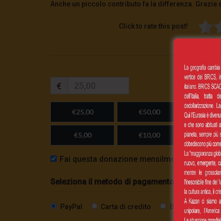
Anche un piccolo contributo fa la differenza. Grazie 
Click to rate this post!
€
€25,00
€50,00
€100,
€5,00
€10,00
Importo
Fai questa donazione mensilmente
Seleziona il metodo di pagamento
PayPal
Carta di credito
Bonifico SEPA