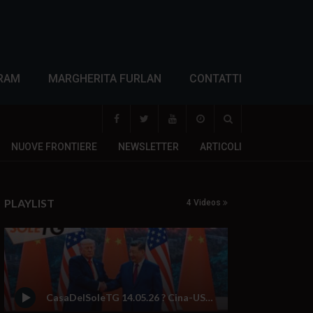
RAM
MARGHERITA FURLAN
CONTATTI
NUOVE FRONTIERE
NEWSLETTER
ARTICOLI
PLAYLIST
4 Videos
CasaDelSoleTG 14.05.26 ? Cina-USA al tavolo l’Europa sceglie le armi