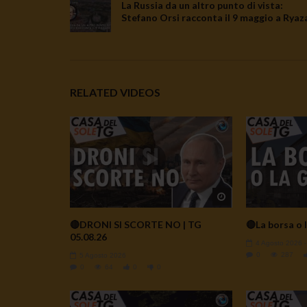
La Russia da un altro punto di vista:
Stefano Orsi racconta il 9 maggio a Ryaz
RELATED VIDEOS
Watch Later
🔴DRONI SI SCORTE NO | TG
🔴La borsa o l
05.08.26
4 Agosto 2026
0
287
5 Agosto 2026
0
64
0
0