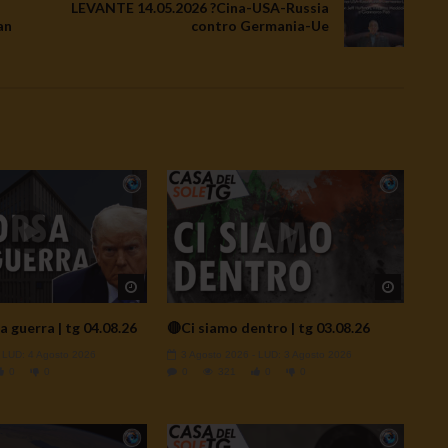
LEVANTE 14.05.2026 ?Cina-USA-Russia
an
contro Germania-Ue
Watch Later
Watch L
a guerra | tg 04.08.26
🔴Ci siamo dentro | tg 03.08.26
- LUD:
4 Agosto 2026
3 Agosto 2026
- LUD:
3 Agosto 2026
0
0
0
321
0
0