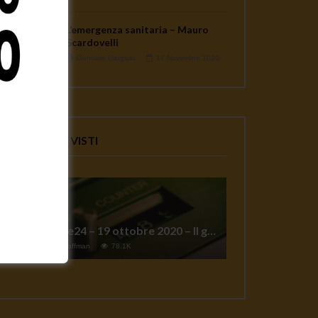
L’emergenza sanitaria – Mauro
Scardovelli
Gennaro Gargiulo
17 Novembre 2020
VIDEO PIU' VISTI
TgSole24 – 19 ottobre 2020 – Il grande reset
1
Jeff Hoffman
78.1K