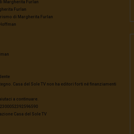
di Margherita Furlan
gherita Furlan
larismo di Margherita Furlan
 Hoffman
ffman
dente
tegno. Casa del Sole TV non ha editori forti né finanziamenti
aiutaci a continuare.
822300052392596590
azione Casa del Sole TV