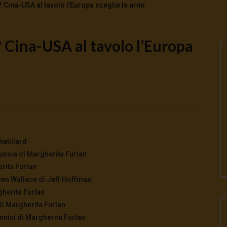
Cina-USA al tavolo l’Europa sceglie le armi
 Cina-USA al tavolo l’Europa
Watch Later
o la guerra | tg 04.08.26
🔴Ci siamo dentro | tg 03.08.26
026
- LUD:
4 Agosto 2026
3 Agosto 2026
- LUD:
3 Agosto 2026
0
0
0
321
0
0
hatillard
ussia di Margherita Furlan
erita Furlan
 Ben Wallace di Jeff Hoffman
gherita Furlan
di Margherita Furlan
tannici di Margherita Furlan