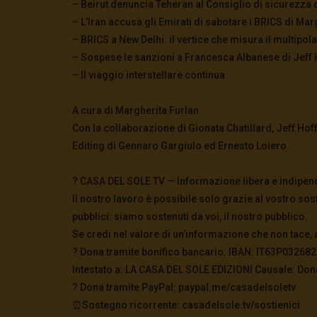
– Beirut denuncia Teheran al Consiglio di sicurezza 
– L’Iran accusa gli Emirati di sabotare i BRICS di Mar
– BRICS a New Delhi: il vertice che misura il multipo
– Sospese le sanzioni a Francesca Albanese di Jeff
– Il viaggio interstellare continua
A cura di Margherita Furlan
Con la collaborazione di Gionata Chatillard, Jeff Ho
Editing di Gennaro Gargiulo ed Ernesto Loiero
? CASA DEL SOLE TV — Informazione libera e indipen
Il nostro lavoro è possibile solo grazie al vostro sos
pubblici: siamo sostenuti da voi, il nostro pubblico.
Se credi nel valore di un’informazione che non tace, 
? Dona tramite bonifico bancario: IBAN: IT63P0326
Intestato a: LA CASA DEL SOLE EDIZIONI Causale: Don
?️ Dona tramite PayPal: paypal.me/casadelsoletv
⏰Sostegno ricorrente: casadelsole.tv/sostienici