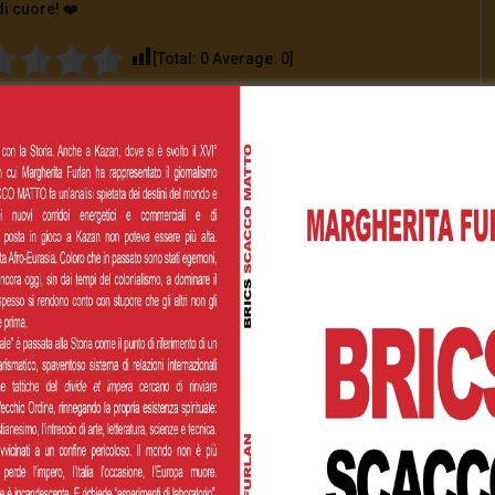
di cuore! ❤️
[Total:
0
Average:
0
]
00
€200,00
€500,00
 personalizzato