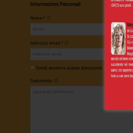
Informazioni Personali
Nome
*
Indirizzo email
*
Rendi anonima questa donazione.
Commento