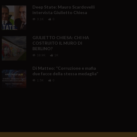
Deep State: Mauro Scardovelli
intervista Giulietto Chiesa
3.1K
0
GIULIETTO CHIESA: CHI HA
COSTRUITO IL MURO DI
BERLINO?
18.9K
1K
Di Matteo: ”Corruzione e mafia
due facce della stessa medaglia”
1.5K
0