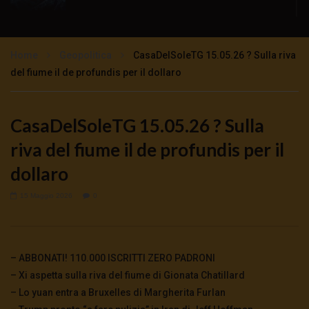
No alle bombe nucleari in Italia: sicurezza
sovranità neutralità
Home
Geopolitica
CasaDelSoleTG 15.05.26 ? Sulla riva
1.7K
757
del fiume il de profundis per il dollaro
CHE GUERRA SARÀ? INTERVISTA AL
GENERALE FABIO MINI
CasaDelSoleTG 15.05.26 ? Sulla
4.2K
51
riva del fiume il de profundis per il
dollaro
15 Maggio 2026
0
– ABBONATI! 110.000 ISCRITTI ZERO PADRONI
– Xi aspetta sulla riva del fiume di Gionata Chatillard
– Lo yuan entra a Bruxelles di Margherita Furlan