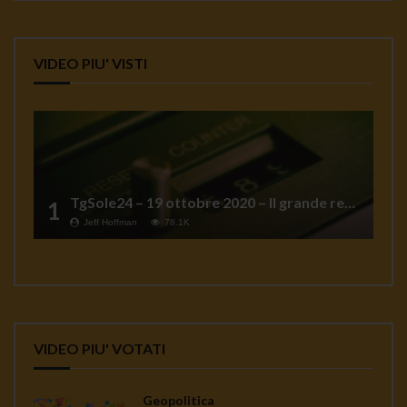
VIDEO PIU' VISTI
TgSole24 – 19 ottobre 2020 – Il grande reset
1
Jeff Hoffman
78.1K
VIDEO PIU' VOTATI
Geopolitica