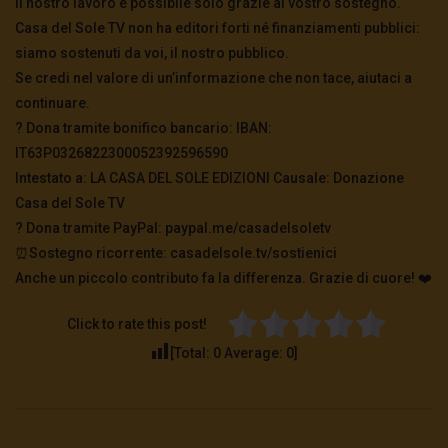
Il nostro lavoro è possibile solo grazie al vostro sostegno.
Casa del Sole TV non ha editori forti né finanziamenti pubblici:
siamo sostenuti da voi, il nostro pubblico.
Se credi nel valore di un’informazione che non tace, aiutaci a
continuare.
? Dona tramite bonifico bancario: IBAN:
IT63P0326822300052392596590
Intestato a: LA CASA DEL SOLE EDIZIONI Causale: Donazione
Casa del Sole TV
?️ Dona tramite PayPal: paypal.me/casadelsoletv
⏰Sostegno ricorrente: casadelsole.tv/sostienici
Anche un piccolo contributo fa la differenza. Grazie di cuore! ❤️
Click to rate this post!
[Total:
0
Average:
0
]