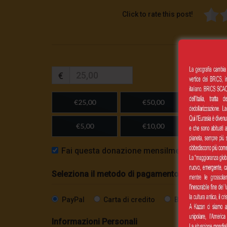
Click to rate this post!
€
€25,00
€50,00
€100,
€5,00
€10,00
Importo
Fai questa donazione mensilmente
Seleziona il metodo di pagamento
PayPal
Carta di credito
Bonifico SEPA
Informazioni Personali