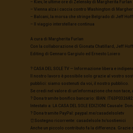
– Kiev, le ultime ore di Zelensky di Margherita Furlan
– Vienna alza i caccia contro Washington di Margher
– Balcani, la morsa che stringe Belgrado di Jeff Ho
– Il viaggio interstellare continua
A cura di Margherita Furlan
Con la collaborazione di Gionata Chatillard, Jeff Ho
Editing di Gennaro Gargiulo ed Ernesto Loiero
? CASA DEL SOLE TV — Informazione libera e indipen
Il nostro lavoro è possibile solo grazie al vostro sos
pubblici: siamo sostenuti da voi, il nostro pubblico.
Se credi nel valore di un’informazione che non tace, 
? Dona tramite bonifico bancario: IBAN: IT63P0326
Intestato a: LA CASA DEL SOLE EDIZIONI Causale: Don
?️ Dona tramite PayPal: paypal.me/casadelsoletv
⏰Sostegno ricorrente: casadelsole.tv/sostienici
Anche un piccolo contributo fa la differenza. Grazie 