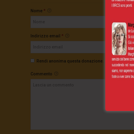
Nome
*
Indirizzo email
*
Rendi anonima questa donazione.
Commento