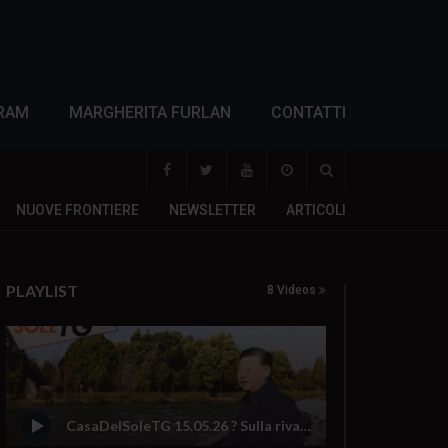
RAM
MARGHERITA FURLAN
CONTATTI
NUOVE FRONTIERE
NEWSLETTER
ARTICOLI
PLAYLIST
8 Videos
CasaDelSoleTG 15.05.26 ? Sulla riva del fiume il de profundis per il dollaro