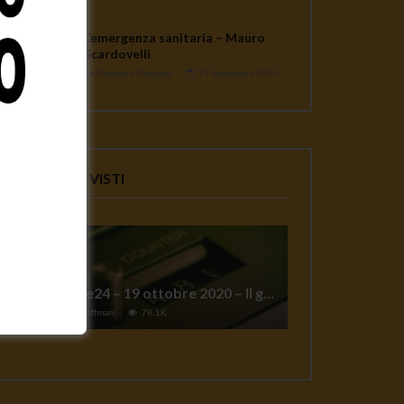
L’emergenza sanitaria – Mauro
Scardovelli
Gennaro Gargiulo
17 Novembre 2020
VIDEO PIU' VISTI
TgSole24 – 19 ottobre 2020 – Il grande reset
1
Jeff Hoffman
78.1K