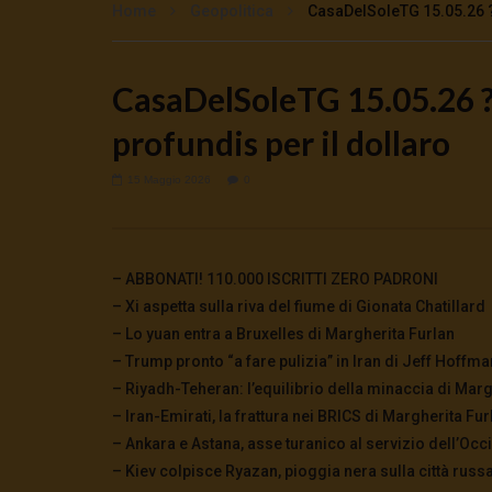
Home
Geopolitica
CasaDelSoleTG 15.05.26 ? S
CasaDelSoleTG 15.05.26 ? S
Watch Later
profundis per il dollaro
🔴DRONI SI SCORTE NO | TG 05.08.26
🔴La borsa 
5 Agosto 2026
4 Agosto 2
0
59
0
0
0
280
15 Maggio 2026
0
– ABBONATI! 110.000 ISCRITTI ZERO PADRONI
– Xi aspetta sulla riva del fiume di Gionata Chatillard
– Lo yuan entra a Bruxelles di Margherita Furlan
– Trump pronto “a fare pulizia” in Iran di Jeff Hoffma
– Riyadh-Teheran: l’equilibrio della minaccia di Marg
– Iran-Emirati, la frattura nei BRICS di Margherita Fur
– Ankara e Astana, asse turanico al servizio dell’Occ
– Kiev colpisce Ryazan, pioggia nera sulla città russ