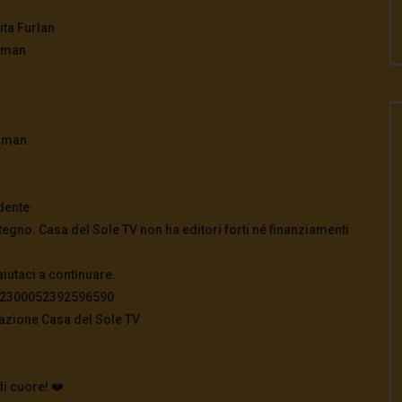
ita Furlan
ffman
ffman
dente
tegno. Casa del Sole TV non ha editori forti né finanziamenti
aiutaci a continuare.
822300052392596590
azione Casa del Sole TV
di cuore! ❤️