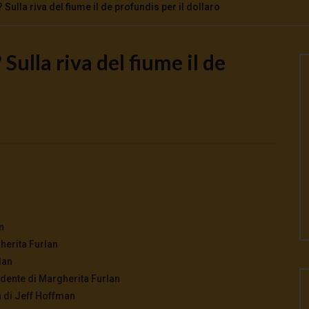
ulla riva del fiume il de profundis per il dollaro
ulla riva del fiume il de
Watch Later
o la guerra | tg 04.08.26
🔴Ci siamo dentro | tg 03.08.26
026
- LUD:
4 Agosto 2026
3 Agosto 2026
- LUD:
3 Agosto 2026
0
0
0
316
0
0
n
herita Furlan
lan
idente di Margherita Furlan
a di Jeff Hoffman