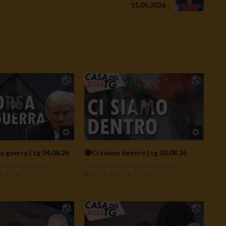
15.05.2026
Watch Later
Watch L
a guerra | tg 04.08.26
🔴Ci siamo dentro | tg 03.08.26
- LUD:
4 Agosto 2026
3 Agosto 2026
- LUD:
3 Agosto 2026
0
0
0
316
0
0