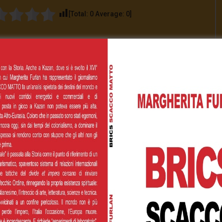
[Total:
0
Average:
0
]
00
€200,00
€500,00
 personalizzato