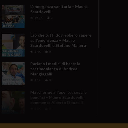
L’emergenza sanitaria – Mauro
Scardovelli
19.8K
0
Ciò che tutti dovrebbero sapere
sull’emergenza – Mauro
Scardovelli e Stefano Manera
2.4K
0
Parlano i medici di base: la
testimonianza di Andrea
Mangiagalli
4.1K
0
Mascherine all’aperto: costi e
benefici – Mauro Scardovelli
commenta Alberto Donzelli
3.6K
0
Emergenza sanitaria: La sintesi
di Mauro Scardovelli