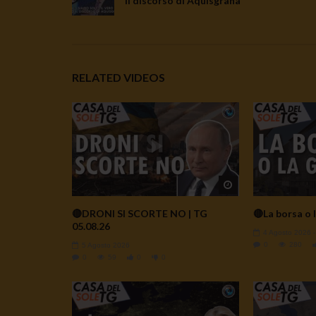
il discorso di Aquisgrana
RELATED VIDEOS
Watch Later
🔴DRONI SI SCORTE NO | TG
🔴La borsa o l
05.08.26
4 Agosto 2026
0
280
5 Agosto 2026
0
59
0
0