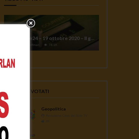
TgSole24 – 19 ottobre 2020 – Il grande reset
1
Jeff Hoffman
78.1K
VIDEO PIU' VOTATI
Geopolitica
Redazione Casa del Sole TV
1K