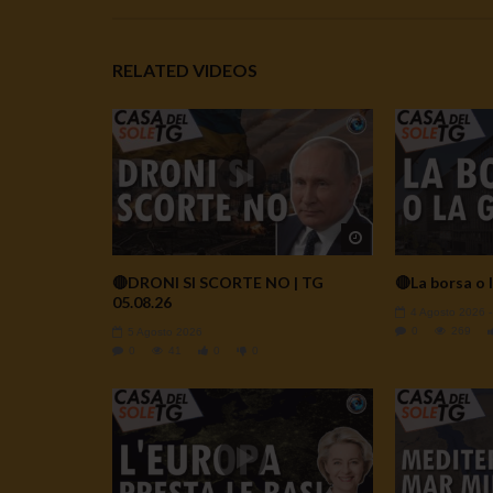
RELATED VIDEOS
Watch Later
🔴DRONI SI SCORTE NO | TG
🔴La borsa o l
05.08.26
4 Agosto 2026
0
269
5 Agosto 2026
0
41
0
0