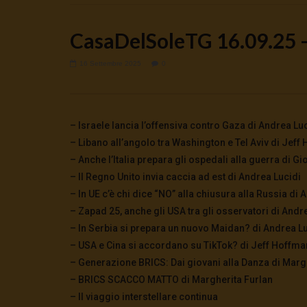
CasaDelSoleTG 16.09.25 –
16 Settembre 2025
0
Watch Later
🔴DRONI SI SCORTE NO | TG 05.08.26
🔴La borsa 
– Israele lancia l’offensiva contro Gaza di Andrea Lu
5 Agosto 2026
4 Agosto 2
– Libano all’angolo tra Washington e Tel Aviv di Jeff
0
41
0
0
0
269
– Anche l’Italia prepara gli ospedali alla guerra di Gi
– Il Regno Unito invia caccia ad est di Andrea Lucidi
– In UE c’è chi dice “NO” alla chiusura alla Russia di 
– Zapad 25, anche gli USA tra gli osservatori di Andr
– In Serbia si prepara un nuovo Maidan? di Andrea L
– USA e Cina si accordano su TikTok? di Jeff Hoffma
– Generazione BRICS: Dai giovani alla Danza di Marg
– BRICS SCACCO MATTO di Margherita Furlan
– Il viaggio interstellare continua