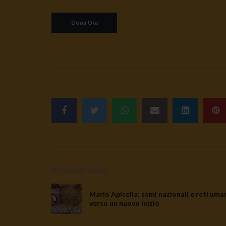
Previous Video
Mario Apicella: semi nazionali e reti uma
verso un nuovo inizio