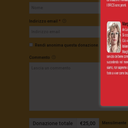
Indirizzo email
*
Rendi anonima questa donazione.
Commento
Donazione totale
€25,00
Mensilmente