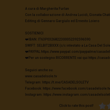
A cura di Margherita Furlan
Con la collaborazione di Andrea Lucidi, Gionata Chat
Editing di Gennaro Gargiulo ed Ernesto Loiero
SOSTIENICI
❤️IBAN: IT63P0326822300052392596590
SWIFT: SELBIT2BXXX (c/c intestato a La Casa Del Sole
❤️PAYPAL https://www.paypal.com/paypalme/casadel
❤️Per un sostegno RICORRENTE vai qui https://casade
Seguici anche su:
www.casadelsole.tv
Telegram: https://t.me/CASADELSOLETV
Facebook: https://www.facebook.com/casadelsole.t
Instagram: https://www.instagram.com/casadelsolet
Click to rate this post!