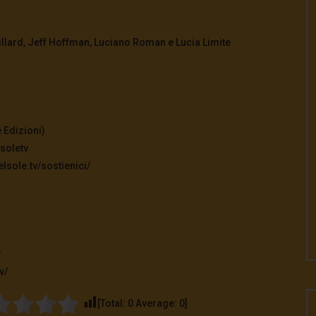
illard, Jeff Hoffman, Luciano Roman e Lucia Limite
 Edizioni)
soletv
lsole.tv/sostienici/
v
v/
[Total:
0
Average:
0
]