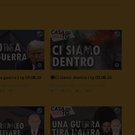
Watch Later
Watch L
a guerra | tg 04.08.26
🔴Ci siamo dentro | tg 03.08.26
- LUD:
4 Agosto 2026
3 Agosto 2026
- LUD:
3 Agosto 2026
0
0
0
295
0
0