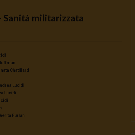
 Sanità militarizzata
Watch Later
o la guerra | tg 04.08.26
🔴Ci siamo dentro | tg 03.08.26
cidi
026
- LUD:
4 Agosto 2026
3 Agosto 2026
- LUD:
3 Agosto 2026
 Hoffman
0
0
0
295
0
0
onata Chatillard
Andrea Lucidi
ea Lucidi
ucidi
n
herita Furlan