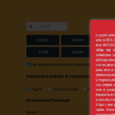
€
€25,00
€50,00
€100,
€5,00
€10,00
Importo
Fai questa donazione mensilmente
Seleziona il metodo di pagamento
PayPal
Carta di credito
Bonifico SEPA
Informazioni Personali
Nome
*