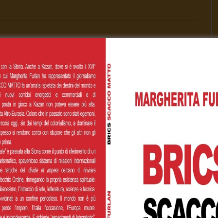
00
€200,00
€500,00
 personalizzato
Cognome