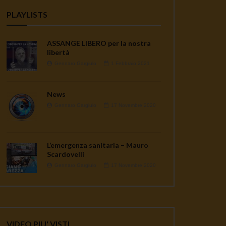
PLAYLISTS
ASSANGE LIBERO per la nostra
libertà
Gennaro Gargiulo
1 Febbraio 2021
News
Gennaro Gargiulo
17 Novembre 2020
L’emergenza sanitaria – Mauro
Scardovelli
Gennaro Gargiulo
17 Novembre 2020
VIDEO PIU' VISTI