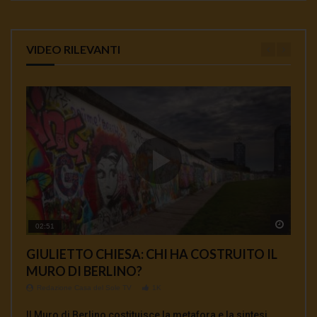
VIDEO RILEVANTI
Watch 
Watch 
Watch 
Watch 
Watch 
02:51
01:35
00:33
00:12
04:18
GIULIETTO CHIESA: CHI HA COSTRUITO IL
AFFOSSAMENTO USA DEL TRATTATO INF E
Ambasciatore Bradanini Perche l’uccisione di
Da Giulietto Chiesa a Julian Assange
MASSIMO MAZZUCCO: TUTTO QUELLO
MURO DI BERLINO?
COMPLICITA’ EUROPEE
Soleimani e un’ omicidio di Stato
CHE NON TI HANNO MAI DETTO SUI
Redazione Casa del Sole TV
897
VACCINI
Redazione Casa del Sole TV
Redazione Casa del Sole TV
Redazione Casa del Sole TV
1K
1K
0.9K
Intervista commento sul dopo Giulietto Chiesa sulla
Redazione Casa del Sole TV
764
Il Muro di Berlino costituisce la metafora e la sintesi
INTERVISTA A MANLIO DINUCCI La «sospensione» del
Alberto Bradanini, ex ambasciatore italiano in Iran,
attuale situazione mondiale con un occhio di riguardo al