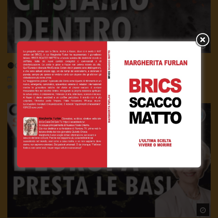
Wa
🔴Ci siamo dentro | tg 03.08.26
3 Agosto 2026
- LUD:
3 Agosto 2026
0
321
0
0
Wa