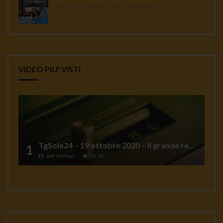
Gennaro Gargiulo
17 Novembre 2020
VIDEO PIU' VISTI
TgSole24 – 19 ottobre 2020 – Il grande reset
1
Jeff Hoffman
78.1K