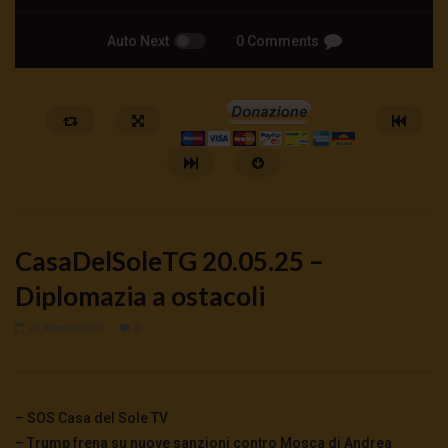
Auto Next
0 Comments
CasaDelSoleTG 20.05.25 –
Diplomazia a ostacoli
20 Maggio 2025
0
Watch Later
🔴DRONI SI SCORTE NO | TG 05.08.26
🔴La borsa o la guerra | 
5 Agosto 2026
4 Agosto 2026
- LUD:
4 Agost
– SOS Casa del Sole TV
0
59
0
0
0
280
0
0
– Trump frena su nuove sanzioni contro Mosca di Andrea