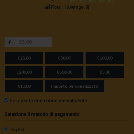
[Total:
1
Average:
5
]
€
€25,00
€50,00
€100,00
€200,00
€500,00
€5,00
€10,00
Importo personalizzato
Fai questa donazione mensilmente
Seleziona il metodo di pagamento
PayPal