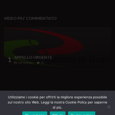
VIDEO PIU' COMMENTATO
APPELLO URGENTE
1
Jeff Hoffman
13
Testata Giornalistica iscritta al Registro della
Utilizziamo i cookie per offrirti la migliore esperienza possibile
sul nostro sito Web. Leggi la nostra Cookie Policy per saperne
Stampa del Tribunale di Roma n. 69 del 16.07.2020
di più.
Direttore Responsabile Margherita Furlan