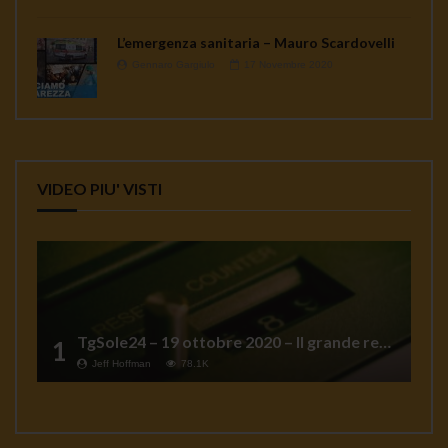
L’emergenza sanitaria – Mauro Scardovelli
Gennaro Gargiulo
17 Novembre 2020
VIDEO PIU' VISTI
TgSole24 – 19 ottobre 2020 – Il grande reset
1
Jeff Hoffman
78.1K