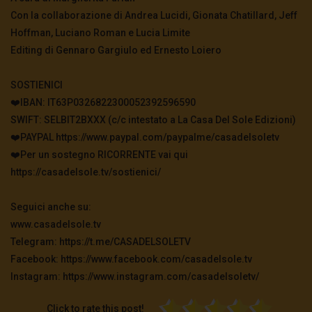
Con la collaborazione di Andrea Lucidi, Gionata Chatillard, Jeff
Hoffman, Luciano Roman e Lucia Limite
Editing di Gennaro Gargiulo ed Ernesto Loiero
SOSTIENICI
❤️IBAN: IT63P0326822300052392596590
SWIFT: SELBIT2BXXX (c/c intestato a La Casa Del Sole Edizioni)
❤️PAYPAL https://www.paypal.com/paypalme/casadelsoletv
❤️Per un sostegno RICORRENTE vai qui
https://casadelsole.tv/sostienici/
Seguici anche su:
www.casadelsole.tv
Telegram: https://t.me/CASADELSOLETV
Facebook: https://www.facebook.com/casadelsole.tv
Instagram: https://www.instagram.com/casadelsoletv/
Click to rate this post!